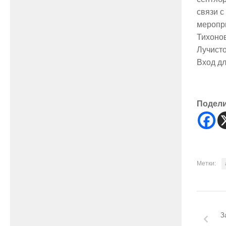
связи 
меропр
Тихонов
Лучисто
Вход д
Подел
Метки:
З