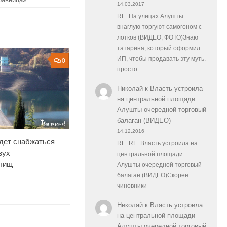
14.03.2017
RE: На улицах Алушты
внаглую торгуют самогоном с
лотков (ВИДЕО, ФОТО)Знаю
татарина, который оформил
ИП, чтобы продавать эту муть.
0
просто…
Николай
к
Власть устроила
на центральной площади
Алушты очередной торговый
балаган (ВИДЕО)
14.12.2016
дет снабжаться
RE: RE: Власть устроила на
вух
центральной площади
лищ
Алушты очередной торговый
балаган (ВИДЕО)Скорее
чиновники
Николай
к
Власть устроила
на центральной площади
Алушты очередной торговый