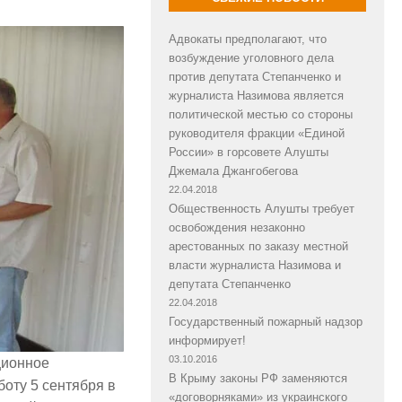
Адвокаты предполагают, что
возбуждение уголовного дела
против депутата Степанченко и
журналиста Назимова является
политической местью со стороны
руководителя фракции «Единой
России» в горсовете Алушты
Джемала Джангобегова
22.04.2018
Общественность Алушты требует
освобождения незаконно
арестованных по заказу местной
власти журналиста Назимова и
депутата Степанченко
22.04.2018
Государственный пожарный надзор
информирует!
03.10.2016
ционное
В Крыму законы РФ заменяются
боту 5 сентября в
«договорняками» из украинского