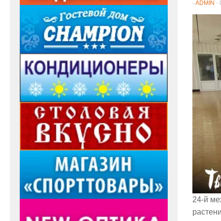
-
ADMIN
·
24-й м
растени