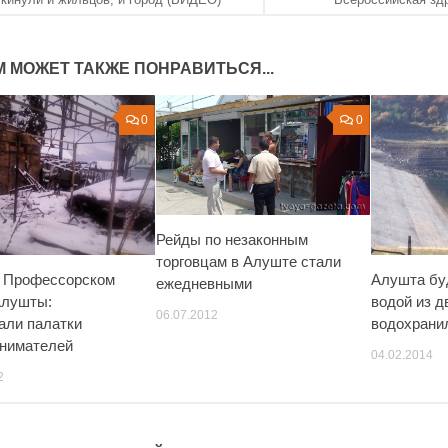
М МОЖЕТ ТАКЖЕ ПОНРАВИТЬСЯ...
0
0
Рейды по незаконным
торговцам в Алуште стали
 Профессорском
Алушта бу
ежедневными
Алушты:
водой из д
06.07.2012
али палатки
водохрани
нимателей
04.02.2014
2