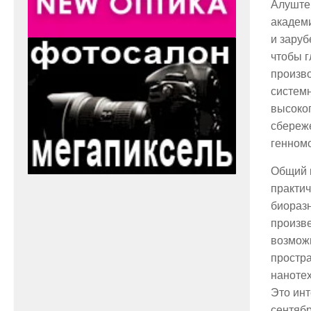
Алуште.
академ
и заруб
чтобы г
произво
систем
высокоп
сбереж
генном
Общий 
практи
биораз
произве
возмож
простра
наноте
Это инт
сентябр