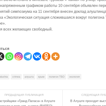
с напряженным графиком работы 10 сентября объявлен пер
иятий симпозиума на 11 сентября внесен доклад алуштинц
а «Экологическая ситуация сложившаяся вокруг полигона 
е».
ля всех желающих свободный.
иться
alushta
crimea
алушта
крым
полигон ТБО
экология
ПРЕДЫДУЩАЯ ПУБЛИКАЦИЯ
СЛЕДУЮЩАЯ ПУ
астройщики «Гранд-Паласа» в Алуште
В Алуште проходит выс
кинули и жильцов, и город (ВИДЕО)
Всероссийская зд