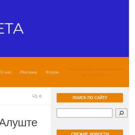
Точный прогноз погоды в Алуште
О нас
Реклама
Форум
world-weather.ru
0
ПОИСК ПО САЙТУ
Поиск
 Алуште
СВЕЖИЕ НОВОСТИ