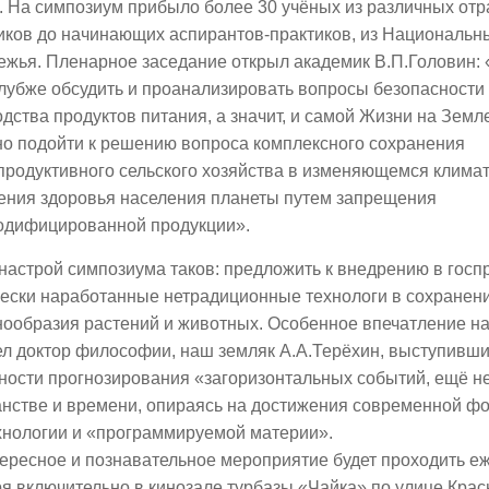
 На симпозиум прибыло более 30 учёных из различных отра
иков до начинающих аспирантов-практиков, из Националь
ежья. Пленарное заседание открыл академик В.П.Головин:
лубже обсудить и проанализировать вопросы безопасности 
дства продуктов питания, а значит, и самой Жизни на Зем
но подойти к решению вопроса комплексного сохранения
родуктивного сельского хозяйства в изменяющемся климат
ения здоровья населения планеты путем запрещения
одифицированной продукции».
настрой симпозиума таков: предложить к внедрению в гос
чески наработанные нетрадиционные технологи в сохранен
нообразия растений и животных. Особенное впечатление н
л доктор философии, наш земляк А.А.Терёхин, выступивши
ности прогнозирования «загоризонтальных событий, ещё н
нстве и времени, опираясь на достижения современной фо
хнологии и «программируемой материи».
ересное и познавательное мероприятие будет проходить е
я включительно в кинозале турбазы «Чайка» по улице Крас