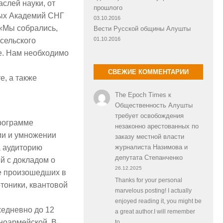
слей науки, от
прошлого
ных Академий СНГ
03.10.2016
 «Мы собрались,
Вести Русской общины Алушты
01.10.2016
сельского
ле. Нам необходимо
СВЕЖИЕ КОММЕНТАРИИ
е, а также
The Epoch Times
к
Общественность Алушты
требует освобождения
программе
незаконно арестованных по
ии и умножении
заказу местной власти
журналиста Назимова и
а аудиторию
депутата Степанченко
й с докладом о
26.12.2025
е произошедших в
Thanks for your personal
тоники, квантовой
marvelous posting! I actually
enjoyed reading it, you might be
жедневно до 12
a great author.I will remember
ноармейской. В
to…