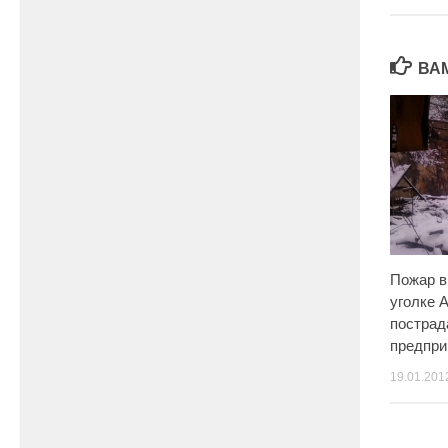
ВА
Пожар в
уголке 
пострад
предпри
19.01.201