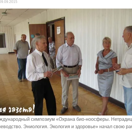
09.09.2015
еждународный симпозиум «Охрана био-ноосферы. Нетради
еводство. Эниология. Экология и здоровье» начал свою ра