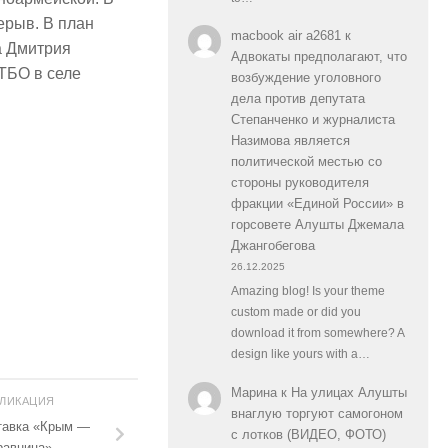
ерыв. В план
macbook air a2681
к
а Дмитрия
Адвокаты предполагают, что
ТБО в селе
возбуждение уголовного
дела против депутата
Степанченко и журналиста
Назимова является
политической местью со
стороны руководителя
фракции «Единой России» в
горсовете Алушты Джемала
Джангобегова
26.12.2025
Amazing blog! Is your theme
custom made or did you
download it from somewhere? A
design like yours with a…
Марина
к
На улицах Алушты
БЛИКАЦИЯ
внаглую торгуют самогоном
тавка «Крым —
с лотков (ВИДЕО, ФОТО)
равница»