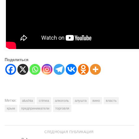
Поделиться
Метки:
alushta
crimea
алкоголь
алушта
вино
власть
крым
предприниматели
торговля
СЛЕДУЮЩАЯ ПУБЛИКАЦИЯ