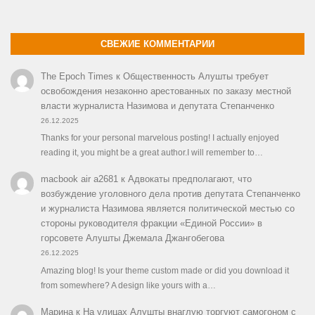
СВЕЖИЕ КОММЕНТАРИИ
The Epoch Times
к
Общественность Алушты требует
освобождения незаконно арестованных по заказу местной
власти журналиста Назимова и депутата Степанченко
26.12.2025
Thanks for your personal marvelous posting! I actually enjoyed
reading it, you might be a great author.I will remember to…
macbook air a2681
к
Адвокаты предполагают, что
возбуждение уголовного дела против депутата Степанченко
и журналиста Назимова является политической местью со
стороны руководителя фракции «Единой России» в
горсовете Алушты Джемала Джангобегова
26.12.2025
Amazing blog! Is your theme custom made or did you download it
from somewhere? A design like yours with a…
Марина
к
На улицах Алушты внаглую торгуют самогоном с