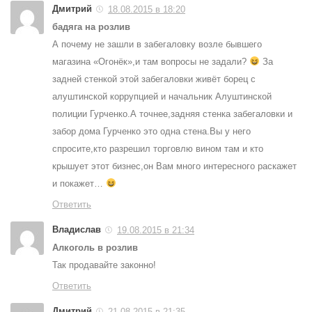
Дмитрий
18.08.2015 в 18:20
бадяга на розлив
А почему не зашли в забегаловку возле бывшего
магазина «Огонёк»,и там вопросы не задали?
За
задней стенкой этой забегаловки живёт борец с
алуштинской коррупцией и начальник Алуштинской
полиции Гурченко.А точнее,задняя стенка забегаловки и
забор дома Гурченко это одна стена.Вы у него
спросите,кто разрешил торговлю вином там и кто
крышует этот бизнес,он Вам много интересного раскажет
и покажет…
Ответить
Владислав
19.08.2015 в 21:34
Алкоголь в розлив
Так продавайте законно!
Ответить
Дмитрий
21.08.2015 в 21:35