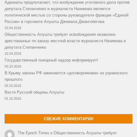
Адвокаты предполагают, что возбуждение уголовного дела против
депутата Степанченко и журналиста Назимова является
политической местью со стороны руководителя фракции «Единой
России» в горсовете Алушты Джемала Джангобегова
22.04.2018
Общественность Алушты требует освобождения незаконно
арестованных по заказу местной власти журналиста Назимова и
депутата Степанченко
22.04.2018
Государственный пожарный надзор информирует!
03.10.2016
В Крыму законы РФ заменяются «договорняками» из украинского
прошлого
03.10.2016
Вести Русской общины Алушты
01.10.2016
СВЕЖИЕ КОММЕНТАРИИ
The Epoch Times
к
Общественность Алушты требует