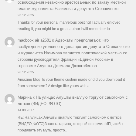
освобождения незаконно арестованных по заказу местной
власти журналиста Назимова и депутата Степанченко
26.12.2025
Thanks for your personal marvelous posting! I actually enjoyed
reading it, you might be a great author.I will remember to…
macbook air a2681
к
Адвокаты предполагают, что
возбуждение уголовного дела против депутата Степанченко
и журналиста Назимова является политической местью со
стороны руководителя фракции «Единой России» в
горсовете Алушты Джемала Джангобегова
26.12.2025
Amazing blog! Is your theme custom made or did you download it
from somewhere? A design like yours with a…
Марина
к
На улицах Алушты внаглую торгуют самогоном с
лотков (ВИДЕО, ФОТО)
14.03.2017
RE: На улицах Алушты внаглую торгуют самогоном с лотков
(ВИДЕО, ФОТО)Знаю татарина, который оформил ИП, чтобы
продавать эту муть. просто…