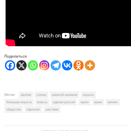
Поделиться
Метки:
alushta
crimea
алексей назимов
алушта
большая алушта
власть
единая россия
закон
крым
митинг
общество
партенит
шествие