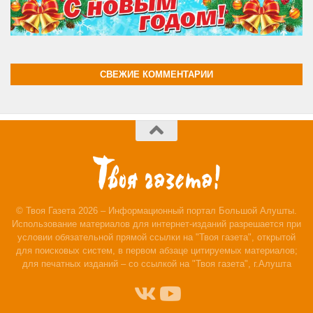
СВЕЖИЕ КОММЕНТАРИИ
© Твоя Газета 2026 – Информационный портал Большой Алушты.
Использование материалов для интернет-изданий разрешается при
условии обязательной прямой ссылки на "Твоя газета", открытой
для поисковых систем, в первом абзаце цитируемых материалов;
для печатных изданий – со ссылкой на "Твоя газета", г.Алушта