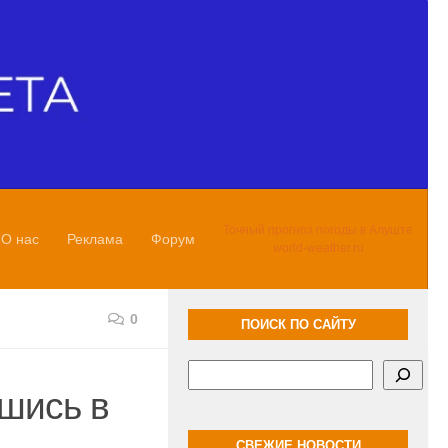
Точный прогноз погоды в Алуште
О нас
Реклама
Форум
world-weather.ru
0
ПОИСК ПО САЙТУ
Поиск
шись в
СВЕЖИЕ НОВОСТИ