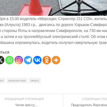
бря в 15.00 водитель «Мерседес Спринтер 311 CDI», житель
ка (Алушта)
1983 г.р.,
двигаясь по дороге Харьков-Симфер
со стороны Ялты в направлении Симферополя, на 730 км н
 а затем и на троллейбусный электрический столб. Об это
Машина опрокинулась, водитель получил смертельную трав
иться
дтп
происшествия
смерть
ПРЕДЫДУЩАЯ ПУБЛИКАЦИЯ
СЛЕДУЮЩАЯ ПУ
Читая прессу…
Председатель Верховн