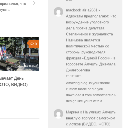
признался, что
Алушты
macbook air a2681
к
Адвокаты предполагают, что
возбуждение уголовного
дела против депутата
Степанченко и журналиста
Назимова является
0
политической местью со
стороны руководителя
фракции «Единой России» в
горсовете Алушты Джемала
Джангобегова
26.12.2025
мечает День
Amazing blog! Is your theme
ФОТО, ВИДЕО)
custom made or did you
download it from somewhere? A
design like yours with a…
Марина
к
На улицах Алушты
внаглую торгуют самогоном
с лотков (ВИДЕО, ФОТО)