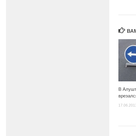
ВА
В Алушт
врезалс
17.06.201