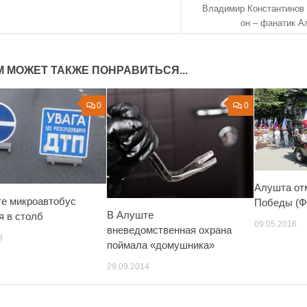
Владимир Константинов 
он – фанатик 
М МОЖЕТ ТАКЖЕ ПОНРАВИТЬСЯ...
0
0
Алушта от
е микроавтобус
Победы (
В Алуште
я в столб
09.05.2016
вневедомственная охрана
3
поймала «домушника»
29.09.2014