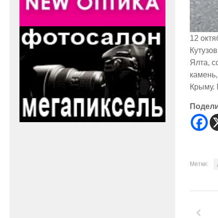
12 октя
Кутузов
Ялта, 
камень,
Крыму. 
Подел
Метки: