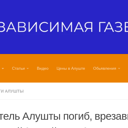
Статьи
Видео
Цены в Алуште
Обьявления
ТИ АЛУШТЫ
ель Алушты погиб, врезав