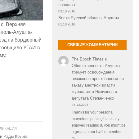
прошлого
03.10.2016
Вести Русской общины Алушты
 с. Верхняя
01.10.2016
ополь-Алушта-
аезд на бордюрный
СВЕЖИЕ КОММЕНТАРИИ
м сообщило УГАИ в
му.
The Epoch Times
к
Общественность Алушты
требует освобождения
незаконно арестованных по
заказу местной власти
журналиста Назимова и
депутата Степанченко
26.12.2025
Thanks for your personal
marvelous posting! I actually
enjoyed reading it, you might be
БЛИКАЦИЯ
a great author.I will remember
ой Рады Крыма
to…