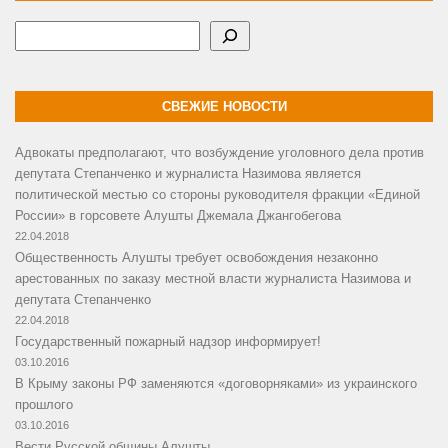
Поиск
СВЕЖИЕ НОВОСТИ
Адвокаты предполагают, что возбуждение уголовного дела против
депутата Степанченко и журналиста Назимова является
политической местью со стороны руководителя фракции «Единой
России» в горсовете Алушты Джемала Джангобегова
22.04.2018
Общественность Алушты требует освобождения незаконно
арестованных по заказу местной власти журналиста Назимова и
депутата Степанченко
22.04.2018
Государственный пожарный надзор информирует!
03.10.2016
В Крыму законы РФ заменяются «договорняками» из украинского
прошлого
03.10.2016
Вести Русской общины Алушты