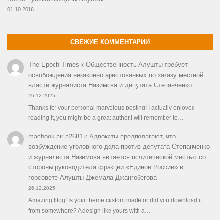
01.10.2016
СВЕЖИЕ КОММЕНТАРИИ
The Epoch Times
к
Общественность Алушты требует
освобождения незаконно арестованных по заказу местной
власти журналиста Назимова и депутата Степанченко
26.12.2025
Thanks for your personal marvelous posting! I actually enjoyed
reading it, you might be a great author.I will remember to…
macbook air a2681
к
Адвокаты предполагают, что
возбуждение уголовного дела против депутата Степанченко
и журналиста Назимова является политической местью со
стороны руководителя фракции «Единой России» в
горсовете Алушты Джемала Джангобегова
26.12.2025
Amazing blog! Is your theme custom made or did you download it
from somewhere? A design like yours with a…