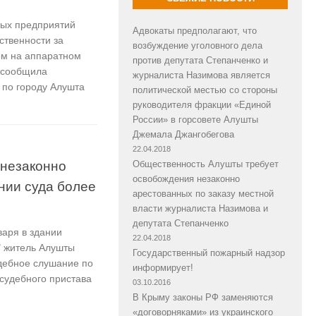
ных предприятий
Адвокаты предполагают, что
ственности за
возбуждение уголовного дела
ом на аппаратном
против депутата Степанченко и
 сообщила
журналиста Назимова является
 по городу Алушта
политической местью со стороны
руководителя фракции «Единой
России» в горсовете Алушты
Джемала Джангобегова
22.04.2018
 незаконно
Общественность Алушты требует
освобождения незаконно
нии суда более
арестованных по заказу местной
власти журналиста Назимова и
депутата Степанченко
варя в здании
22.04.2018
е" житель Алушты
Государственный пожарный надзор
удебное слушание по
информирует!
судебного пристава
03.10.2016
В Крыму законы РФ заменяются
«договорняками» из украинского