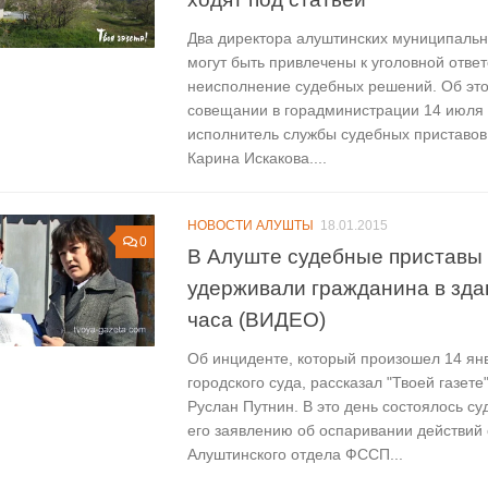
Два директора алуштинских муниципаль
могут быть привлечены к уголовной ответ
неисполнение судебных решений. Об эт
совещании в горадминистрации 14 июля
исполнитель службы судебных приставов
Карина Искакова....
НОВОСТИ АЛУШТЫ
18.01.2015
0
В Алуште судебные приставы
удерживали гражданина в зда
часа (ВИДЕО)
Об инциденте, который произошел 14 ян
городского суда, рассказал "Твоей газет
Руслан Путнин. В это день состоялось с
его заявлению об оспаривании действий 
Алуштинского отдела ФССП...