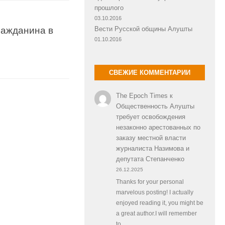
прошлого
03.10.2016
ражданина в
Вести Русской общины Алушты
01.10.2016
СВЕЖИЕ КОММЕНТАРИИ
The Epoch Times
к
Общественность Алушты
требует освобождения
незаконно арестованных по
заказу местной власти
журналиста Назимова и
депутата Степанченко
26.12.2025
Thanks for your personal
marvelous posting! I actually
enjoyed reading it, you might be
a great author.I will remember
to…