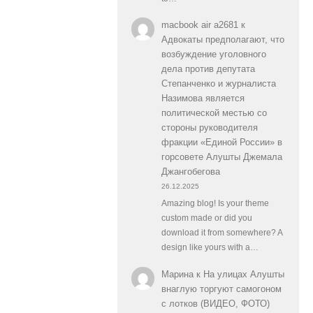
macbook air a2681
к
Адвокаты предполагают, что
возбуждение уголовного
дела против депутата
Степанченко и журналиста
Назимова является
политической местью со
стороны руководителя
фракции «Единой России» в
горсовете Алушты Джемала
Джангобегова
26.12.2025
Amazing blog! Is your theme
custom made or did you
download it from somewhere? A
design like yours with a…
Марина
к
На улицах Алушты
внаглую торгуют самогоном
с лотков (ВИДЕО, ФОТО)