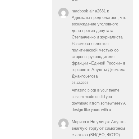
macbook air a2681
к
Адвокаты предполагают, что
возбуждение уголовного
дела против депутата
Степанченко и журналиста
Назимова является
политической местью со
стороны руководителя
фракции «Единой России» в
горсовете Алушты Джемала
Джангобегова
26.12.2025
Amazing blog! Is your theme
custom made or did you
download it from somewhere? A
design like yours with a…
Марина
к
На улицах Алушты
внаглую торгуют самогоном
с лотков (ВИДЕО, ФОТО)