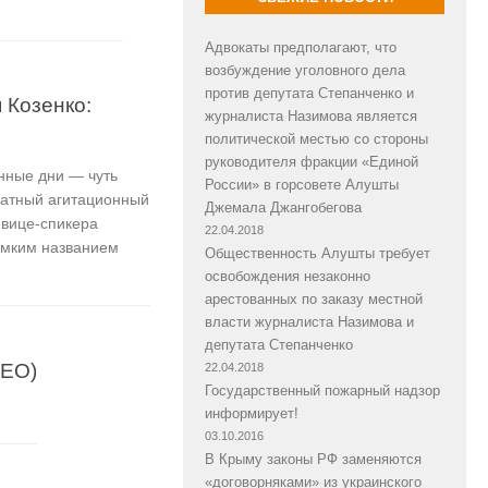
Адвокаты предполагают, что
возбуждение уголовного дела
против депутата Степанченко и
 Козенко:
журналиста Назимова является
политической местью со стороны
руководителя фракции «Единой
нные дни — чуть
России» в горсовете Алушты
чатный агитационный
Джемала Джангобегова
 вице-спикера
22.04.2018
омким названием
Общественность Алушты требует
освобождения незаконно
арестованных по заказу местной
власти журналиста Назимова и
депутата Степанченко
ДЕО)
22.04.2018
Государственный пожарный надзор
информирует!
03.10.2016
В Крыму законы РФ заменяются
«договорняками» из украинского