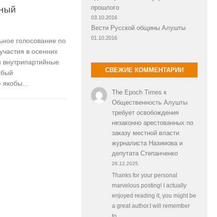
тный
прошлого
03.10.2016
Вести Русской общины Алушты
01.10.2016
ьное голосование по
участия в осенних
и внутрипартийные
СВЕЖИЕ КОММЕНТАРИИ
обый
якобы...
The Epoch Times
к
Общественность Алушты
требует освобождения
незаконно арестованных по
заказу местной власти
журналиста Назимова и
депутата Степанченко
26.12.2025
Thanks for your personal
marvelous posting! I actually
enjoyed reading it, you might be
a great author.I will remember
to…