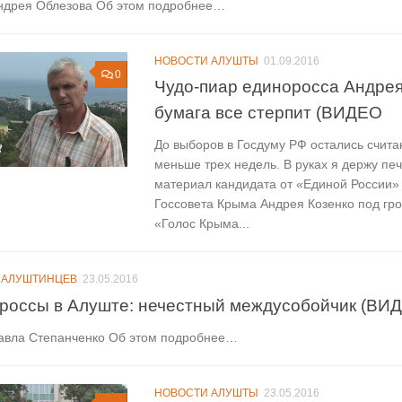
ндрея Облезова Об этом подробнее…
НОВОСТИ АЛУШТЫ
01.09.2016
0
Чудо-пиар единоросса Андрея
бумага все стерпит (ВИДЕО
До выборов в Госдуму РФ остались счита
меньше трех недель. В руках я держу пе
материал кандидата от «Единой России»
Госсовета Крыма Андрея Козенко под гр
«Голос Крыма...
 АЛУШТИНЦЕВ
23.05.2016
россы в Алуште: нечестный междусобойчик (ВИ
авла Степанченко Об этом подробнее…
НОВОСТИ АЛУШТЫ
23.05.2016