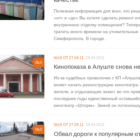
Полезная информация для всех, кто реш
«от» и «до» Вы хотите сделать ремонт и
внутреннюю отделку помещения? Теперь
тратить много времени на утомительные 
Симферополь. В городе...
№16 ОТ 27.04.11
29.04.2011
0
Кинопоказа в Алуште снова не
Из-за судебных проволочек с КП «Алушта
может начать реконструкцию кинотеатра
жители, и отдыхающие знают, во что пре
последние годы единственный оставшийс
кинотеатр «Шторм». Зимой он потихоньку.
№16 ОТ 27.04.11
28.04.2011
0
Обвал дороги к популярным о