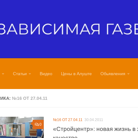
Статьи
Видео
Цены в Алуште
Обьявления
РИКА:
№16 ОТ 27.04.11
№16 ОТ 27.04.11
30.04.2011
0
«Стройцентр»: новая жизнь в
качестве