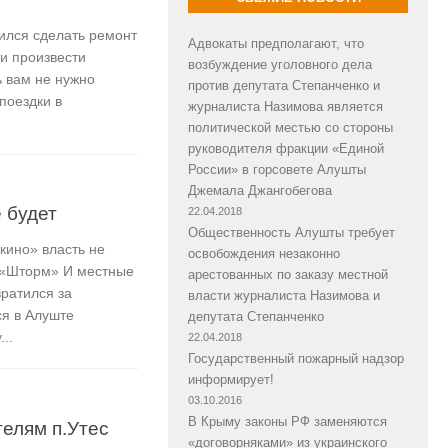
ился сделать ремонт
Адвокаты предполагают, что
ли произвести
возбуждение уголовного дела
 вам не нужно
против депутата Степанченко и
поездки в
журналиста Назимова является
политической местью со стороны
руководителя фракции «Единой
России» в горсовете Алушты
Джемала Джангобегова
 будет
22.04.2018
Общественность Алушты требует
кино» власть не
освобождения незаконно
 «Шторм» И местные
арестованных по заказу местной
вратился за
власти журналиста Назимова и
я в Алуште
депутата Степанченко
..
22.04.2018
Государственный пожарный надзор
информирует!
03.10.2016
В Крыму законы РФ заменяются
телям п.Утес
«договорняками» из украинского