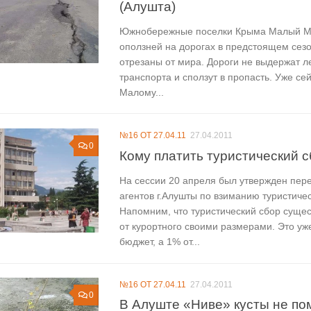
(Алушта)
Южнобережные поселки Крыма Малый Мая
оползней на дорогах в предстоящем сезо
отрезаны от мира. Дороги не выдержат л
транспорта и сползут в пропасть. Уже сей
Малому...
№16 ОТ 27.04.11
27.04.2011
0
Кому платить туристический 
На сессии 20 апреля был утвержден пер
агентов г.Алушты по взиманию туристиче
Напомним, что туристический сбор суще
от курортного своими размерами. Это уже
бюджет, а 1% от...
№16 ОТ 27.04.11
27.04.2011
0
В Алуште «Ниве» кусты не по