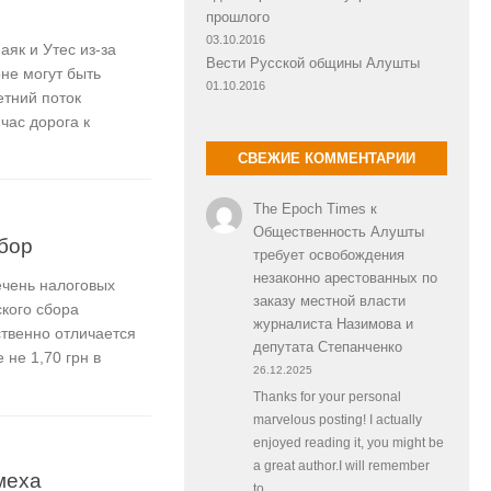
прошлого
03.10.2016
к и Утес из-за
Вести Русской общины Алушты
не могут быть
01.10.2016
етний поток
час дорога к
СВЕЖИЕ КОММЕНТАРИИ
The Epoch Times
к
Общественность Алушты
сбор
требует освобождения
незаконно арестованных по
ечень налоговых
заказу местной власти
ского сбора
журналиста Назимова и
ственно отличается
депутата Степанченко
 не 1,70 грн в
26.12.2025
Thanks for your personal
marvelous posting! I actually
enjoyed reading it, you might be
a great author.I will remember
меха
to…