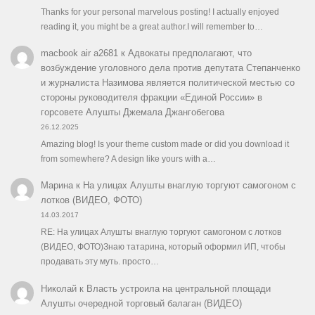
Thanks for your personal marvelous posting! I actually enjoyed
reading it, you might be a great author.I will remember to…
macbook air a2681
к
Адвокаты предполагают, что
возбуждение уголовного дела против депутата Степанченко
и журналиста Назимова является политической местью со
стороны руководителя фракции «Единой России» в
горсовете Алушты Джемала Джангобегова
26.12.2025
Amazing blog! Is your theme custom made or did you download it
from somewhere? A design like yours with a…
Марина
к
На улицах Алушты внаглую торгуют самогоном с
лотков (ВИДЕО, ФОТО)
14.03.2017
RE: На улицах Алушты внаглую торгуют самогоном с лотков
(ВИДЕО, ФОТО)Знаю татарина, который оформил ИП, чтобы
продавать эту муть. просто…
Николай
к
Власть устроила на центральной площади
Алушты очередной торговый балаган (ВИДЕО)