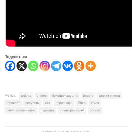
Поделиться
Метки:
alushta
crimea
большая алушта
власть
галина огнева
горсовет
депутаты
жкх
здравницы
кпрф
крым
павел степанченко
партенит
санаторий крым
сессия