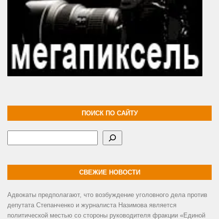
ПОИСК ПО САЙТУ
Поиск
СВЕЖИЕ НОВОСТИ
Адвокаты предполагают, что возбуждение уголовного дела против
депутата Степанченко и журналиста Назимова является
политической местью со стороны руководителя фракции «Единой