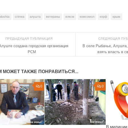
alushta
crimea
алушта
ветераны
влксм
комсомол
кпрф
крым
ПРЕДЫДУЩАЯ ПУБЛИКАЦИЯ
СЛЕДУЮЩАЯ ПУ
Алуште создана городская организация
В селе Рыбачье, Алушта
РСМ
взять власть в с
М МОЖЕТ ТАКЖЕ ПОНРАВИТЬСЯ...
0
0
В милиции