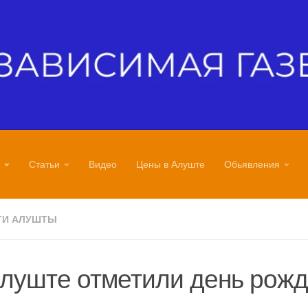
Статьи
Видео
Цены в Алуште
Обьявления
ТИ АЛУШТЫ
луште отметили день рож