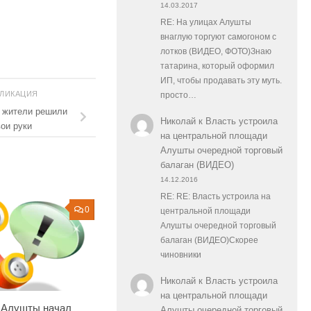
14.03.2017
RE: На улицах Алушты
внаглую торгуют самогоном с
лотков (ВИДЕО, ФОТО)Знаю
татарина, который оформил
ИП, чтобы продавать эту муть.
БЛИКАЦИЯ
просто…
, жители решили
Николай
к
Власть устроила
вои руки
на центральной площади
Алушты очередной торговый
балаган (ВИДЕО)
14.12.2016
RE: RE: Власть устроила на
0
центральной площади
Алушты очередной торговый
балаган (ВИДЕО)Скорее
чиновники
Николай
к
Власть устроила
на центральной площади
 Алушты начал
Алушты очередной торговый