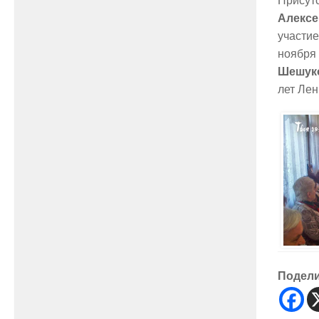
Присут
Алекс
участие
ноября 
Шешук
лет Лен
Подел