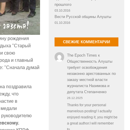
прошлого
03.10.2016
Вести Русской общины Алушты
01.10.2016
ину рождения
СВЕЖИЕ КОММЕНТАРИИ
тдыха "Старый
ли свою
The Epoch Times
к
орода и главный
Общественность Алушты
е: "Сначала думай
требует освобождения
незаконно арестованных по
заказу местной власти
журналиста Назимова и
на поздравила
депутата Степанченко
жду, что
26.12.2025
частие в
Thanks for your personal
 медали
marvelous posting! I actually
 руководителю
enjoyed reading it, you might be
евскому.
a great author.I will remember
to…