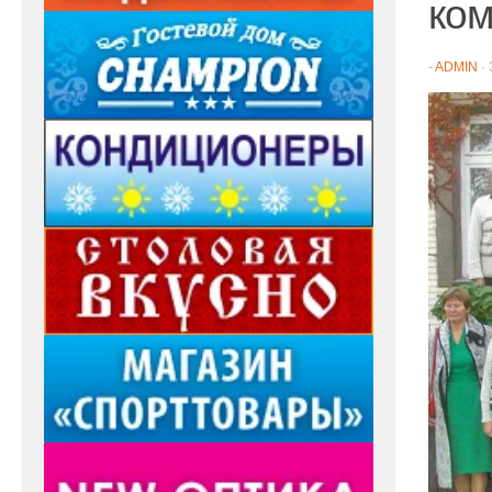
ко
-
ADMIN
·