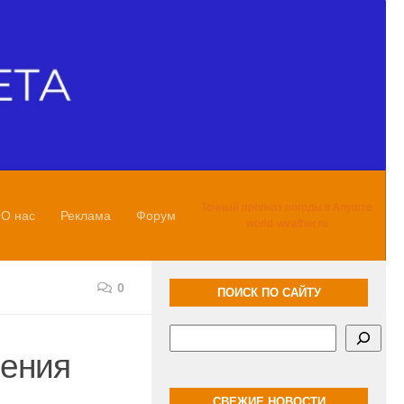
Точный прогноз погоды в Алуште
О нас
Реклама
Форум
world-weather.ru
0
ПОИСК ПО САЙТУ
Поиск
дения
СВЕЖИЕ НОВОСТИ