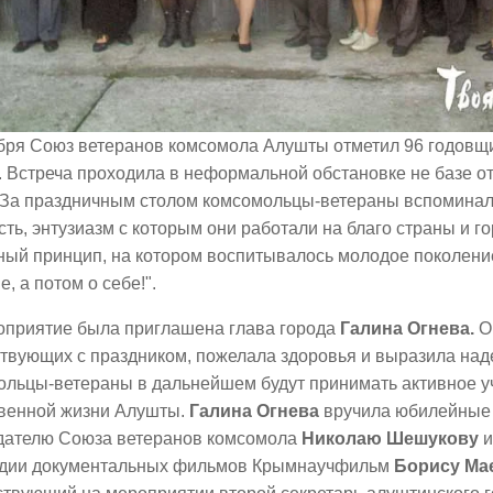
ября Союз ветеранов комсомола Алушты отметил 96 годовщ
 Встреча проходила в неформальной обстановке не базе о
. За праздничным столом комсомольцы-ветераны вспомина
ть, энтузиазм с которым они работали на благо страны и г
ный принцип, на котором воспитывалось молодое поколени
не, а потом о себе!".
оприятие была приглашена глава города
Галина Огнева.
О
твующих с праздником, пожелала здоровья и выразила наде
ольцы-ветераны в дальнейшем будут принимать активное у
венной жизни Алушты.
Галина Огнева
вручила юбилейные
дателю Союза ветеранов комсомола
Николаю
Шешукову
и
удии документальных фильмов Крымнаучфильм
Борису Ма