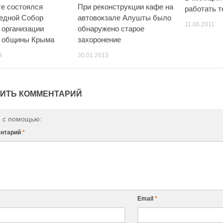
е состоялся
При реконструкции кафе на
работать 
едной Собор
автовокзале Алушты было
11.06.2011
 организации
обнаружено старое
й общины Крыма
захоронение
3
30.01.2013
ИТЬ КОММЕНТАРИЙ
и с помощью:
нтарий
*
Email
*