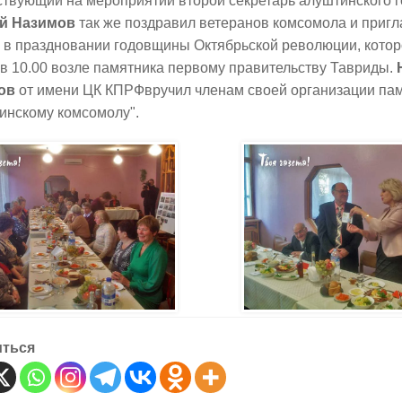
ствующий на мероприятии второй секретарь алуштинского 
ей Назимов
так же поздравил ветеранов комсомола и пригл
 в праздновании годовщины Октябрьской революции, котор
в 10.00 возле памятника первому правительству Тавриды.
ов
от имени ЦК КПРФвручил членам своей организации па
инскому комсомолу".
иться