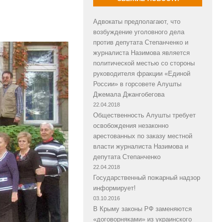
Адвокаты предполагают, что
возбуждение уголовного дела
против депутата Степанченко и
журналиста Назимова является
политической местью со стороны
руководителя фракции «Единой
России» в горсовете Алушты
Джемала Джангобегова
22.04.2018
Общественность Алушты требует
освобождения незаконно
арестованных по заказу местной
власти журналиста Назимова и
депутата Степанченко
22.04.2018
Государственный пожарный надзор
информирует!
03.10.2016
В Крыму законы РФ заменяются
«договорняками» из украинского