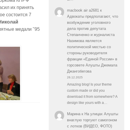
горкома КПРФ
асил их принять
macbook air a2681
к
ое состоится 7
Адвокаты предполагают, что
Николай
возбуждение уголовного
дела против депутата
мятные медали "95
Степанченко и журналиста
Назимова является
политической местью со
стороны руководителя
фракции «Единой России» в
горсовете Алушты Джемала
Джангобегова
26.12.2025
Amazing blog! Is your theme
custom made or did you
download it from somewhere? A
design like yours with a…
Марина
к
На улицах Алушты
внаглую торгуют самогоном
с лотков (ВИДЕО, ФОТО)