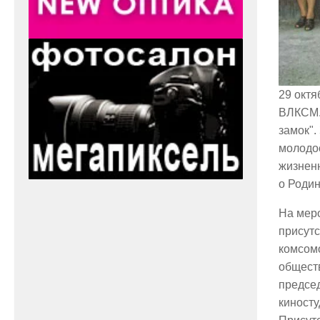
29 окт
ВЛКСМ.
замок"
молодос
жизнен
о Роди
На мер
присутс
комсом
общест
предсе
киност