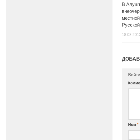
В Алушт
внеочер
местной
Русско
18.03.201
ДОБАВ
Войт
Комме
Имя
*