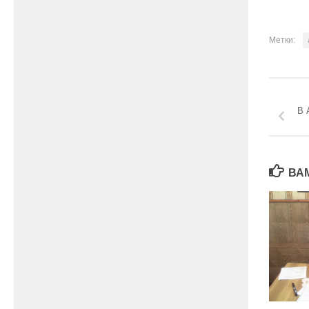
Метки:
В 
ВА