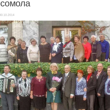
мсомола
30.10.2014