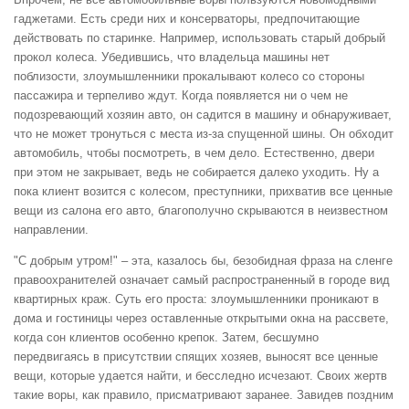
гаджетами. Есть среди них и консерваторы, предпочитающие
действовать по старинке. Например, использовать старый добрый
прокол колеса. Убедившись, что владельца машины нет
поблизости, злоумышленники прокалывают колесо со стороны
пассажира и терпеливо ждут. Когда появляется ни о чем не
подозревающий хозяин авто, он садится в машину и обнаруживает,
что не может тронуться с места из-за спущенной шины. Он обходит
автомобиль, чтобы посмотреть, в чем дело. Естественно, двери
при этом не закрывает, ведь не собирается далеко уходить. Ну а
пока клиент возится с колесом, преступники, прихватив все ценные
вещи из салона его авто, благополучно скрываются в неизвестном
направлении.
"С добрым утром!" – эта, казалось бы, безобидная фраза на сленге
правоохранителей означает самый распространенный в городе вид
квартирных краж. Суть его проста: злоумышленники проникают в
дома и гостиницы через оставленные открытыми окна на рассвете,
когда сон клиентов особенно крепок. Затем, бесшумно
передвигаясь в присутствии спящих хозяев, выносят все ценные
вещи, которые удается найти, и бесследно исчезают. Своих жертв
такие воры, как правило, присматривают заранее. Завидев поздним