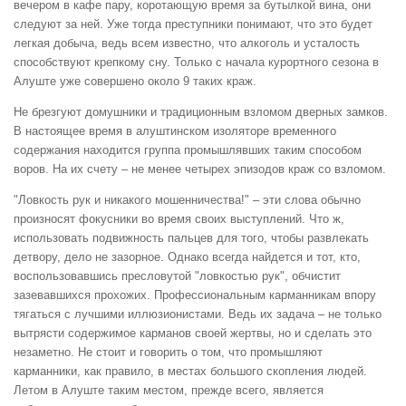
вечером в кафе пару, коротающую время за бутылкой вина, они
следуют за ней. Уже тогда преступники понимают, что это будет
легкая добыча, ведь всем известно, что алкоголь и усталость
способствуют крепкому сну. Только с начала курортного сезона в
Алуште уже совершено около 9 таких краж.
Не брезгуют домушники и традиционным взломом дверных замков.
В настоящее время в алуштинском изоляторе временного
содержания находится группа промышлявших таким способом
воров. На их счету – не менее четырех эпизодов краж со взломом.
"Ловкость рук и никакого мошенничества!" – эти слова обычно
произносят фокусники во время своих выступлений. Что ж,
использовать подвижность пальцев для того, чтобы развлекать
детвору, дело не зазорное. Однако всегда найдется и тот, кто,
воспользовавшись пресловутой "ловкостью рук", обчистит
зазевавшихся прохожих. Профессиональным карманникам впору
тягаться с лучшими иллюзионистами. Ведь их задача – не только
вытрясти содержимое карманов своей жертвы, но и сделать это
незаметно. Не стоит и говорить о том, что промышляют
карманники, как правило, в местах большого скопления людей.
Летом в Алуште таким местом, прежде всего, является