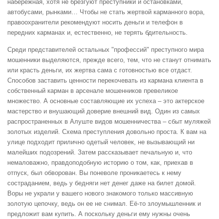
набережная, хотя не брезгуют преступники и остановками,
автобусами, рынками… Чтобы не стать жертвой карманного вора,
правоохранители рекомендуют носить деньги и телефон в
передних карманах и, естественно, не терять бдительность.
Среди представителей остальных "профессий" преступного мира
мошенники выделяются, прежде всего, тем, что не станут отнимать
или красть деньги, их жертва сама с готовностью все отдаст.
Способов заставить ценности перекочевать из кармана клиента в
собственный карман в арсенале мошенников превеликое
множество. А основные составляющие их успеха – это актерское
мастерство и внушающий доверие внешний вид. Один из самых
распространенных в Алуште видов мошенничества – сбыт муляжей
золотых изделий. Схема преступления довольно проста. К вам на
улице подходит прилично одетый человек, не вызывающий ни
малейших подозрений. Затем рассказывает печальную и, что
немаловажно, правдоподобную историю о том, как, приехав в
отпуск, был обворован. Вы поневоле проникаетесь к нему
состраданием, ведь у бедняги нет денег даже на билет домой.
Воры не украли у вашего нового знакомого только массивную
золотую цепочку, ведь он ее не снимал. Её-то злоумышленник и
предложит вам купить. А поскольку деньги ему нужны очень