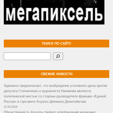
ПОИСК ПО САЙТУ
Поиск
СВЕЖИЕ НОВОСТИ
Адвокаты предполагают, что возбуждение уголовного дела против
депутата Степанченко и журналиста Назимова является
политической местью со стороны руководителя фракции «Единой
России» в горсовете Алушты Джемала Джангобегова
22.04.2018
Общественность Алушты требует освобождения незаконно