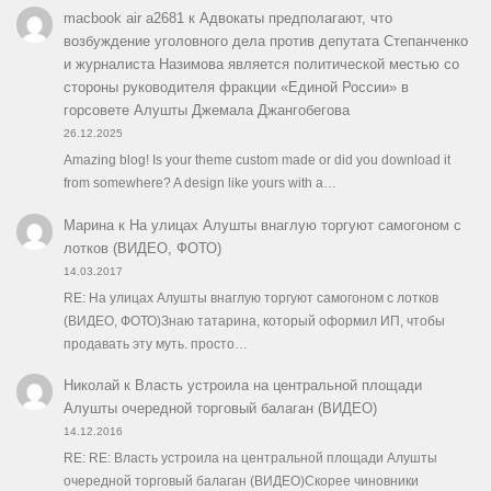
macbook air a2681
к
Адвокаты предполагают, что
возбуждение уголовного дела против депутата Степанченко
и журналиста Назимова является политической местью со
стороны руководителя фракции «Единой России» в
горсовете Алушты Джемала Джангобегова
26.12.2025
Amazing blog! Is your theme custom made or did you download it
from somewhere? A design like yours with a…
Марина
к
На улицах Алушты внаглую торгуют самогоном с
лотков (ВИДЕО, ФОТО)
14.03.2017
RE: На улицах Алушты внаглую торгуют самогоном с лотков
(ВИДЕО, ФОТО)Знаю татарина, который оформил ИП, чтобы
продавать эту муть. просто…
Николай
к
Власть устроила на центральной площади
Алушты очередной торговый балаган (ВИДЕО)
14.12.2016
RE: RE: Власть устроила на центральной площади Алушты
очередной торговый балаган (ВИДЕО)Скорее чиновники