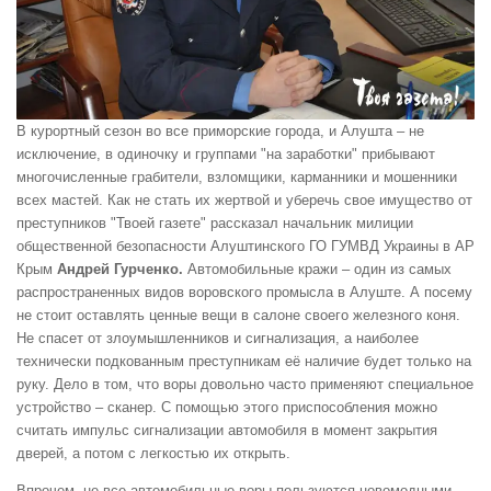
В курортный сезон во все приморские города, и Алушта – не
исключение, в одиночку и группами "на заработки" прибывают
многочисленные грабители, взломщики, карманники и мошенники
всех мастей. Как не стать их жертвой и уберечь свое имущество от
преступников "Твоей газете" рассказал начальник милиции
общественной безопасности Алуштинского ГО ГУМВД Украины в АР
Крым
Андрей Гурченко.
Автомобильные кражи – один из самых
распространенных видов воровского промысла в Алуште. А посему
не стоит оставлять ценные вещи в салоне своего железного коня.
Не спасет от злоумышленников и сигнализация, а наиболее
технически подкованным преступникам её наличие будет только на
руку. Дело в том, что воры довольно часто применяют специальное
устройство – сканер. С помощью этого приспособления можно
считать импульс сигнализации автомобиля в момент закрытия
дверей, а потом с легкостью их открыть.
Впрочем, не все автомобильные воры пользуются новомодными