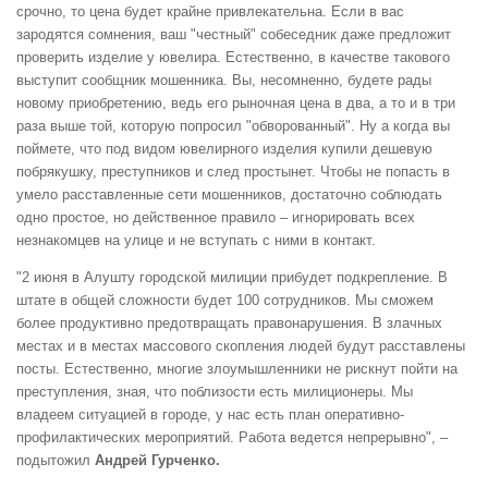
срочно, то цена будет крайне привлекательна. Если в вас
зародятся сомнения, ваш "честный" собеседник даже предложит
проверить изделие у ювелира. Естественно, в качестве такового
выступит сообщник мошенника. Вы, несомненно, будете рады
новому приобретению, ведь его рыночная цена в два, а то и в три
раза выше той, которую попросил "обворованный". Ну а когда вы
поймете, что под видом ювелирного изделия купили дешевую
побрякушку, преступников и след простынет. Чтобы не попасть в
умело расставленные сети мошенников, достаточно соблюдать
одно простое, но действенное правило – игнорировать всех
незнакомцев на улице и не вступать с ними в контакт.
"2 июня в Алушту городской милиции прибудет подкрепление. В
штате в общей сложности будет 100 сотрудников. Мы сможем
более продуктивно предотвращать правонарушения. В злачных
местах и в местах массового скопления людей будут расставлены
посты. Естественно, многие злоумышленники не рискнут пойти на
преступления, зная, что поблизости есть милиционеры. Мы
владеем ситуацией в городе, у нас есть план оперативно-
профилактических мероприятий. Работа ведется непрерывно", –
подытожил
Андрей Гурченко.