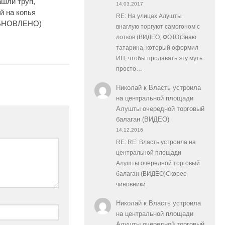
ашли труп,
14.03.2017
й на копья
RE: На улицах Алушты
ОБНОВЛЕНО)
внаглую торгуют самогоном с
лотков (ВИДЕО, ФОТО)Знаю
татарина, который оформил
ИП, чтобы продавать эту муть.
просто…
Николай
к
Власть устроила
на центральной площади
Алушты очередной торговый
балаган (ВИДЕО)
14.12.2016
RE: RE: Власть устроила на
центральной площади
Алушты очередной торговый
балаган (ВИДЕО)Скорее
чиновники
Николай
к
Власть устроила
на центральной площади
Алушты очередной торговый