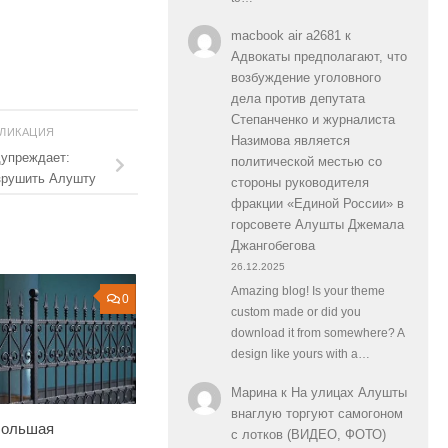
macbook air a2681
к
Адвокаты предполагают, что
возбуждение уголовного
дела против депутата
Степанченко и журналиста
БЛИКАЦИЯ
Назимова является
упреждает:
политической местью со
зрушить Алушту
стороны руководителя
фракции «Единой России» в
горсовете Алушты Джемала
Джангобегова
26.12.2025
Amazing blog! Is your theme
0
custom made or did you
download it from somewhere? A
design like yours with a…
Марина
к
На улицах Алушты
внаглую торгуют самогоном
Большая
с лотков (ВИДЕО, ФОТО)