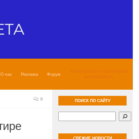
Точный прогноз погоды в Алуште
О нас
Реклама
Форум
world-weather.ru
0
ПОИСК ПО САЙТУ
Поиск
тире
СВЕЖИЕ НОВОСТИ