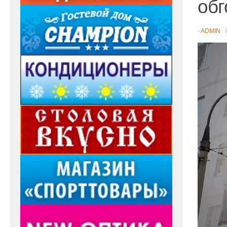
обг
-
ADMIN
·