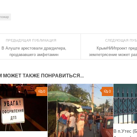
пожар
ПРЕДЫДУЩАЯ ПУБЛИКАЦИЯ
СЛЕДУЮЩАЯ ПУ
В Алуште арестовали драгдилера,
КрымНИИпроект пред
продававшего амфетамин
землетрясение может ра
М МОЖЕТ ТАКЖЕ ПОНРАВИТЬСЯ...
0
0
В п.Утес (