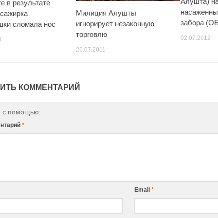
Алушта) н
е в результате
насаженны
Милиция Алушты
сажирка
забора (
игнорирует незаконную
шки сломала нос
торговлю
02.07.2012
3
26.07.2011
ИТЬ КОММЕНТАРИЙ
и с помощью:
нтарий
*
Email
*