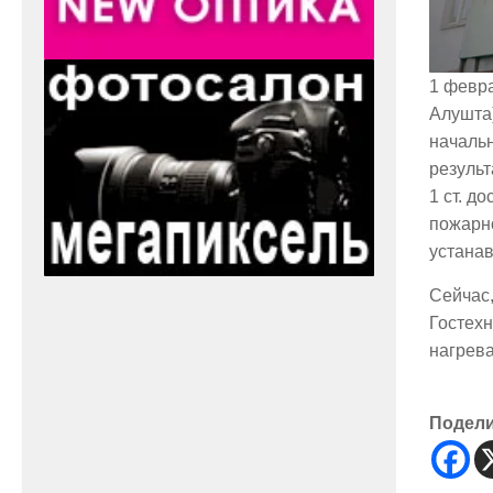
1 февра
Алушта)
началь
результ
1 ст. д
пожарн
устанав
Сейчас,
Гостех
нагрев
Подел