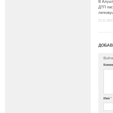
В Алушт
ДТП пас
легкову
21.11.201
ДОБАВ
Войт
Комме
Имя
*