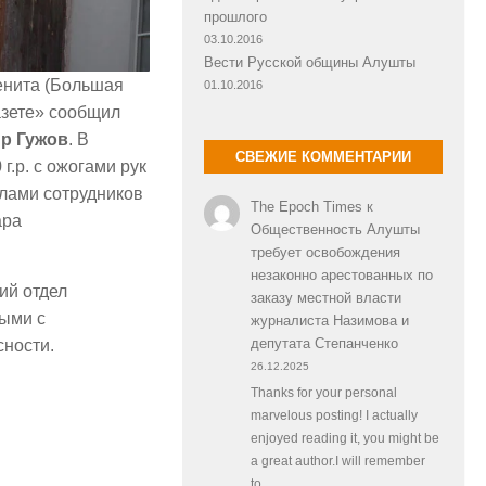
прошлого
03.10.2016
Вести Русской общины Алушты
тенита (Большая
01.10.2016
азете» сообщил
р Гужов
. В
СВЕЖИЕ КОММЕНТАРИИ
г.р. с ожогами рук
илами сотрудников
The Epoch Times
к
ара
Общественность Алушты
требует освобождения
незаконно арестованных по
ий отдел
заказу местной власти
ными с
журналиста Назимова и
депутата Степанченко
сности.
26.12.2025
Thanks for your personal
marvelous posting! I actually
enjoyed reading it, you might be
a great author.I will remember
to…