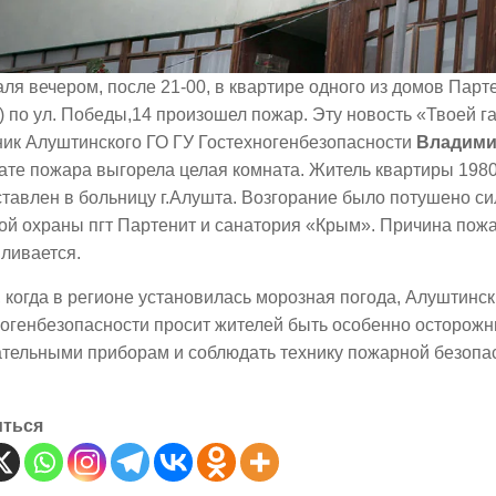
ля вечером, после 21-00, в квартире одного из домов Пар
 по ул. Победы,14 произошел пожар. Эту новость «Твоей г
ник Алуштинского ГО ГУ Гостехногенбезопасности
Владими
ате пожара выгорела целая комната. Житель квартиры 1980 
оставлен в больницу г.Алушта. Возгорание было потушено с
ой охраны пгт Партенит и санатория «Крым». Причина пож
ливается.
 когда в регионе установилась морозная погода, Алуштинск
ногенбезопасности просит жителей быть особенно осторож
ательными приборам и соблюдать технику пожарной безопа
иться