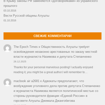
В Крыму законы РФ заменяются «договорняками» из украинского
прошлого
03.10.2016
Вести Русской общины Алушты
01.10.2016
СВЕЖИЕ КОММЕНТАРИИ
The Epoch Times
к
Общественность Алушты требует
освобождения незаконно арестованных по заказу местной
власти журналиста Назимова и депутата Степанченко
26.12.2025
Thanks for your personal marvelous posting! I actually enjoyed
reading it, you might be a great author.I will remember to…
macbook air a2681
к
Адвокаты предполагают, что
возбуждение уголовного дела против депутата Степанченко
и журналиста Назимова является политической местью со
стороны руководителя фракции «Единой России» в
горсовете Алушты Джемала Джангобегова