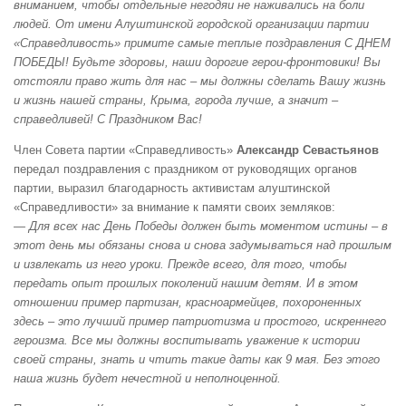
вниманием, чтобы отдельные негодяи не наживались на боли
людей. От имени Алуштинской городской организации партии
«Справедливость» примите самые теплые поздравления С ДНЕМ
ПОБЕДЫ! Будьте здоровы, наши дорогие герои-фронтовики! Вы
отстояли право жить для нас – мы должны сделать Вашу жизнь
и жизнь нашей страны, Крыма, города лучше, а значит –
справедливей! С Праздником Вас!
Член Совета партии «Справедливость»
Александр Севастьянов
передал поздравления с праздником от руководящих органов
партии, выразил благодарность активистам алуштинской
«Справедливости» за внимание к памяти своих земляков:
— Для всех нас День Победы должен быть моментом истины – в
этот день мы обязаны снова и снова задумываться над прошлым
и извлекать из него уроки. Прежде всего, для того, чтобы
передать опыт прошлых поколений нашим детям. И в этом
отношении пример партизан, красноармейцев, похороненных
здесь – это лучший пример патриотизма и простого, искреннего
героизма. Все мы должны воспитывать уважение к истории
своей страны, знать и чтить такие даты как 9 мая. Без этого
наша жизнь будет нечестной и неполноценной.