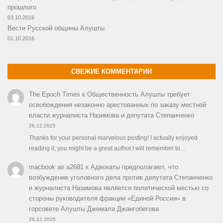
прошлого
03.10.2016
Вести Русской общины Алушты
01.10.2016
СВЕЖИЕ КОММЕНТАРИИ
The Epoch Times
к
Общественность Алушты требует
освобождения незаконно арестованных по заказу местной
власти журналиста Назимова и депутата Степанченко
26.12.2025
Thanks for your personal marvelous posting! I actually enjoyed
reading it, you might be a great author.I will remember to…
macbook air a2681
к
Адвокаты предполагают, что
возбуждение уголовного дела против депутата Степанченко
и журналиста Назимова является политической местью со
стороны руководителя фракции «Единой России» в
горсовете Алушты Джемала Джангобегова
26.12.2025