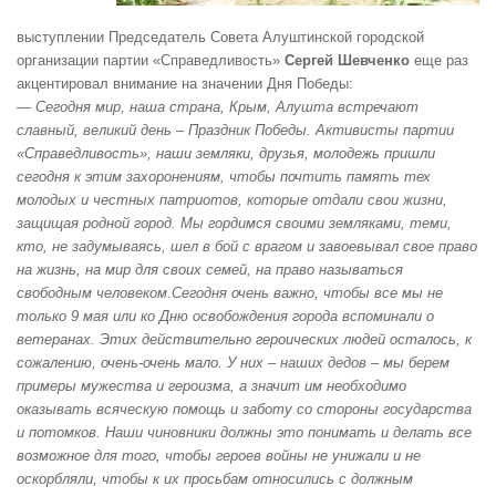
выступлении Председатель Совета Алуштинской городской
организации партии «Справедливость»
Сергей Шевченко
еще раз
акцентировал внимание на значении Дня Победы:
— Сегодня мир, наша страна, Крым, Алушта встречают
славный, великий день – Праздник Победы. Активисты партии
«Справедливость», наши земляки, друзья, молодежь пришли
сегодня к этим захоронениям, чтобы почтить память тех
молодых и честных патриотов, которые отдали свои жизни,
защищая родной город. Мы гордимся своими земляками, теми,
кто, не задумываясь, шел в бой с врагом и завоевывал свое право
на жизнь, на мир для своих семей, на право называться
свободным человеком.
Сегодня очень важно, чтобы все мы не
только 9 мая или ко Дню освобождения города вспоминали о
ветеранах. Этих действительно героических людей осталось, к
сожалению, очень-очень мало. У них – наших дедов – мы берем
примеры мужества и героизма, а значит им необходимо
оказывать всяческую помощь и заботу со стороны государства
и потомков. Наши чиновники должны это понимать и делать все
возможное для того, чтобы героев войны не унижали и не
оскорбляли, чтобы к их просьбам относились с должным