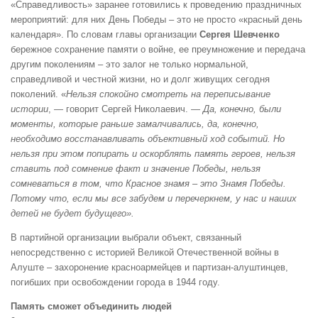
«Справедливость» заранее готовились к проведению праздничных
мероприятий: для них День Победы – это не просто «красный день
календаря». По словам главы организации
Сергея Шевченко
бережное сохранение памяти о войне, ее преумножение и передача
другим поколениям – это залог не только нормальной,
справедливой и честной жизни, но и долг живущих сегодня
поколений. «
Нельзя спокойно смотреть на переписывание
истории
, — говорит Сергей Николаевич. —
Да, конечно, были
моменты, которые раньше замалчивались, да, конечно,
необходимо восстанавливать объективный ход событий. Но
нельзя при этом попирать и оскорблять память героев, нельзя
ставить под сомнение факт и значение Победы, нельзя
сомневаться в том, что Красное знамя – это Знамя Победы.
Потому что, если мы все забудем и перечеркнем, у нас и наших
детей не будет будущего».
В партийной организации выбрали объект, связанный
непосредственно с историей Великой Отечественной войны в
Алуште – захоронение красноармейцев и партизан-алуштинцев,
погибших при освобождении города в 1944 году.
Память сможет объединить людей