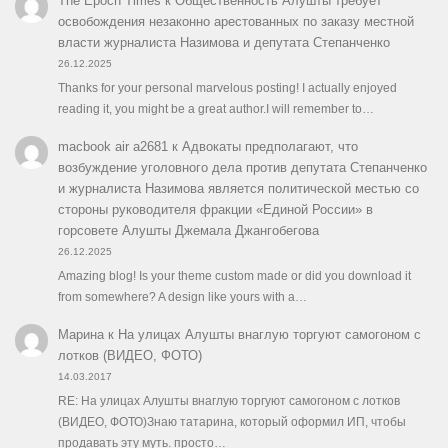
The Epoch Times
к
Общественность Алушты требует
освобождения незаконно арестованных по заказу местной
власти журналиста Назимова и депутата Степанченко
26.12.2025
Thanks for your personal marvelous posting! I actually enjoyed
reading it, you might be a great author.I will remember to…
macbook air a2681
к
Адвокаты предполагают, что
возбуждение уголовного дела против депутата Степанченко
и журналиста Назимова является политической местью со
стороны руководителя фракции «Единой России» в
горсовете Алушты Джемала Джангобегова
26.12.2025
Amazing blog! Is your theme custom made or did you download it
from somewhere? A design like yours with a…
Марина
к
На улицах Алушты внаглую торгуют самогоном с
лотков (ВИДЕО, ФОТО)
14.03.2017
RE: На улицах Алушты внаглую торгуют самогоном с лотков
(ВИДЕО, ФОТО)Знаю татарина, который оформил ИП, чтобы
продавать эту муть. просто…