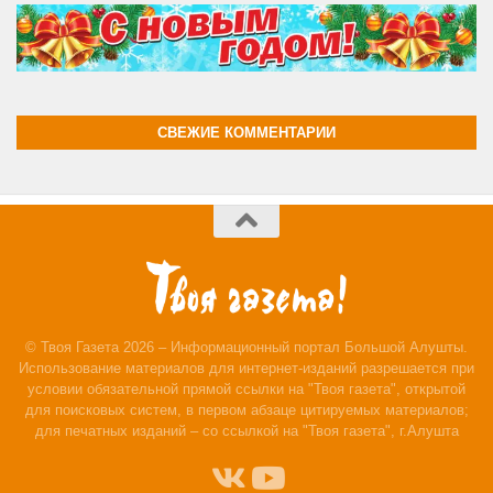
СВЕЖИЕ КОММЕНТАРИИ
© Твоя Газета 2026 – Информационный портал Большой Алушты.
Использование материалов для интернет-изданий разрешается при
условии обязательной прямой ссылки на "Твоя газета", открытой
для поисковых систем, в первом абзаце цитируемых материалов;
для печатных изданий – со ссылкой на "Твоя газета", г.Алушта