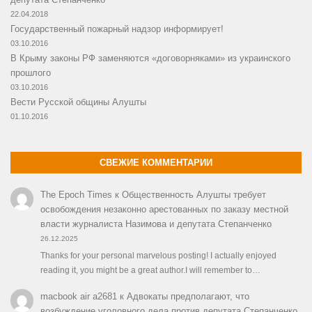
22.04.2018
Государственный пожарный надзор информирует!
03.10.2016
В Крыму законы РФ заменяются «договорняками» из украинского
прошлого
03.10.2016
Вести Русской общины Алушты
01.10.2016
СВЕЖИЕ КОММЕНТАРИИ
The Epoch Times
к
Общественность Алушты требует
освобождения незаконно арестованных по заказу местной
власти журналиста Назимова и депутата Степанченко
26.12.2025
Thanks for your personal marvelous posting! I actually enjoyed
reading it, you might be a great author.I will remember to…
macbook air a2681
к
Адвокаты предполагают, что
возбуждение уголовного дела против депутата Степанченко