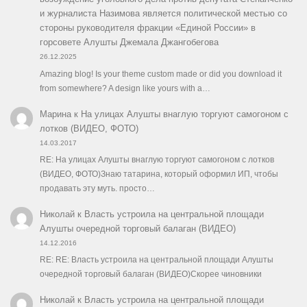
и журналиста Назимова является политической местью со
стороны руководителя фракции «Единой России» в
горсовете Алушты Джемала Джангобегова
26.12.2025
Amazing blog! Is your theme custom made or did you download it
from somewhere? A design like yours with a…
Марина
к
На улицах Алушты внаглую торгуют самогоном с
лотков (ВИДЕО, ФОТО)
14.03.2017
RE: На улицах Алушты внаглую торгуют самогоном с лотков
(ВИДЕО, ФОТО)Знаю татарина, который оформил ИП, чтобы
продавать эту муть. просто…
Николай
к
Власть устроила на центральной площади
Алушты очередной торговый балаган (ВИДЕО)
14.12.2016
RE: RE: Власть устроила на центральной площади Алушты
очередной торговый балаган (ВИДЕО)Скорее чиновники
Николай
к
Власть устроила на центральной площади