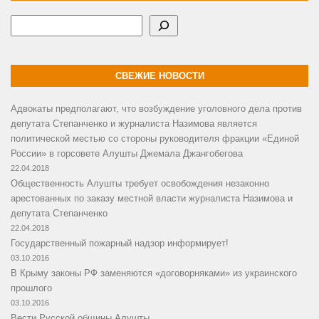
Поиск
СВЕЖИЕ НОВОСТИ
Адвокаты предполагают, что возбуждение уголовного дела против
депутата Степанченко и журналиста Назимова является
политической местью со стороны руководителя фракции «Единой
России» в горсовете Алушты Джемала Джангобегова
22.04.2018
Общественность Алушты требует освобождения незаконно
арестованных по заказу местной власти журналиста Назимова и
депутата Степанченко
22.04.2018
Государственный пожарный надзор информирует!
03.10.2016
В Крыму законы РФ заменяются «договорняками» из украинского
прошлого
03.10.2016
Вести Русской общины Алушты