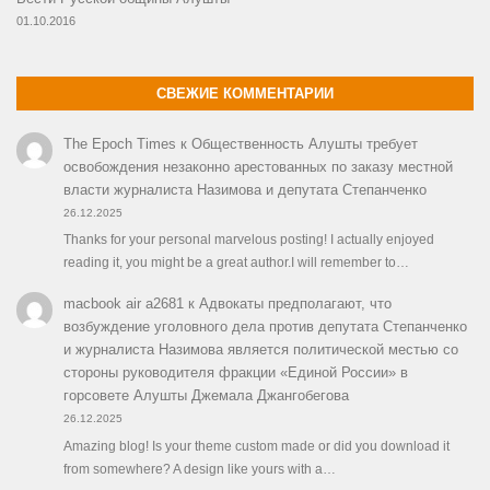
01.10.2016
СВЕЖИЕ КОММЕНТАРИИ
The Epoch Times
к
Общественность Алушты требует
освобождения незаконно арестованных по заказу местной
власти журналиста Назимова и депутата Степанченко
26.12.2025
Thanks for your personal marvelous posting! I actually enjoyed
reading it, you might be a great author.I will remember to…
macbook air a2681
к
Адвокаты предполагают, что
возбуждение уголовного дела против депутата Степанченко
и журналиста Назимова является политической местью со
стороны руководителя фракции «Единой России» в
горсовете Алушты Джемала Джангобегова
26.12.2025
Amazing blog! Is your theme custom made or did you download it
from somewhere? A design like yours with a…