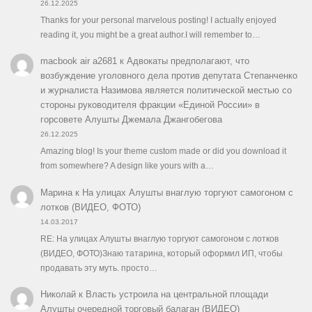
26.12.2025
Thanks for your personal marvelous posting! I actually enjoyed
reading it, you might be a great author.I will remember to…
macbook air a2681
к
Адвокаты предполагают, что
возбуждение уголовного дела против депутата Степанченко
и журналиста Назимова является политической местью со
стороны руководителя фракции «Единой России» в
горсовете Алушты Джемала Джангобегова
26.12.2025
Amazing blog! Is your theme custom made or did you download it
from somewhere? A design like yours with a…
Марина
к
На улицах Алушты внаглую торгуют самогоном с
лотков (ВИДЕО, ФОТО)
14.03.2017
RE: На улицах Алушты внаглую торгуют самогоном с лотков
(ВИДЕО, ФОТО)Знаю татарина, который оформил ИП, чтобы
продавать эту муть. просто…
Николай
к
Власть устроила на центральной площади
Алушты очередной торговый балаган (ВИДЕО)