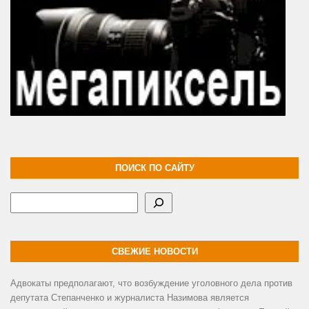
ПОИСК ПО САЙТУ
Поиск
СВЕЖИЕ НОВОСТИ
Адвокаты предполагают, что возбуждение уголовного дела против
депутата Степанченко и журналиста Назимова является