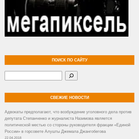
ПОИСК ПО САЙТУ
Поиск
СВЕЖИЕ НОВОСТИ
Адвокаты предполагают, что возбуждение уголовного дела против
депутата Степанченко и журналиста Назимова является
политической местью со стороны руководителя фракции «Единой
России» в горсовете Алушты Джемала Джангобегова
22.04.2018