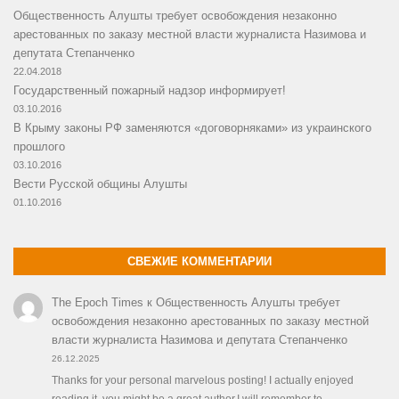
Общественность Алушты требует освобождения незаконно
арестованных по заказу местной власти журналиста Назимова и
депутата Степанченко
22.04.2018
Государственный пожарный надзор информирует!
03.10.2016
В Крыму законы РФ заменяются «договорняками» из украинского
прошлого
03.10.2016
Вести Русской общины Алушты
01.10.2016
СВЕЖИЕ КОММЕНТАРИИ
The Epoch Times
к
Общественность Алушты требует
освобождения незаконно арестованных по заказу местной
власти журналиста Назимова и депутата Степанченко
26.12.2025
Thanks for your personal marvelous posting! I actually enjoyed
reading it, you might be a great author.I will remember to…