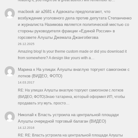
macbook air a2681
к
Адвокаты предполагают, что
возбуждение уголовного дела против депутата Степанченко
и журналиста Назимова является политической местью со
стороны руководителя фракции «Единой России» в
горсовете Алушты Джемала Джангобегова
26.12.2025
Amazing blog! Is your theme custom made or did you download it
from somewhere? A design like yours with a…
Марина
к
На улицах Алушты внаглую торгуют самогоном с
лотков (ВИДЕО, ФОТО)
14.03.2017
RE: На улицах Алушты внаглую торгуют самогоном с лотков
(ВИДЕО, ФОТО)Знаю татарина, который оформил ИП, чтобы
продавать эту муть. просто…
Николай
к
Власть устроила на центральной площади
Алушты очередной торговый балаган (ВИДЕО)
14.12.2016
RE: RE: Власть устроила на центральной площади Алушты