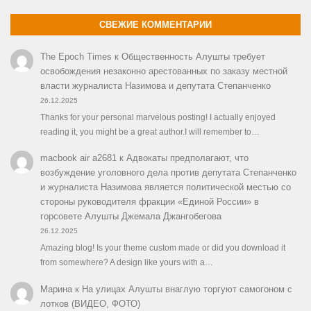
СВЕЖИЕ КОММЕНТАРИИ
The Epoch Times
к
Общественность Алушты требует
освобождения незаконно арестованных по заказу местной
власти журналиста Назимова и депутата Степанченко
26.12.2025
Thanks for your personal marvelous posting! I actually enjoyed
reading it, you might be a great author.I will remember to…
macbook air a2681
к
Адвокаты предполагают, что
возбуждение уголовного дела против депутата Степанченко
и журналиста Назимова является политической местью со
стороны руководителя фракции «Единой России» в
горсовете Алушты Джемала Джангобегова
26.12.2025
Amazing blog! Is your theme custom made or did you download it
from somewhere? A design like yours with a…
Марина
к
На улицах Алушты внаглую торгуют самогоном с
лотков (ВИДЕО, ФОТО)