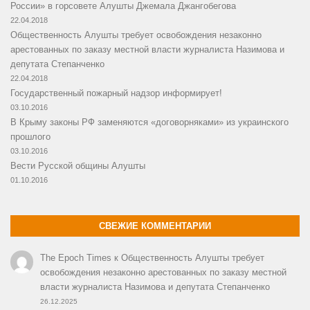
России» в горсовете Алушты Джемала Джангобегова
22.04.2018
Общественность Алушты требует освобождения незаконно
арестованных по заказу местной власти журналиста Назимова и
депутата Степанченко
22.04.2018
Государственный пожарный надзор информирует!
03.10.2016
В Крыму законы РФ заменяются «договорняками» из украинского
прошлого
03.10.2016
Вести Русской общины Алушты
01.10.2016
СВЕЖИЕ КОММЕНТАРИИ
The Epoch Times
к
Общественность Алушты требует
освобождения незаконно арестованных по заказу местной
власти журналиста Назимова и депутата Степанченко
26.12.2025