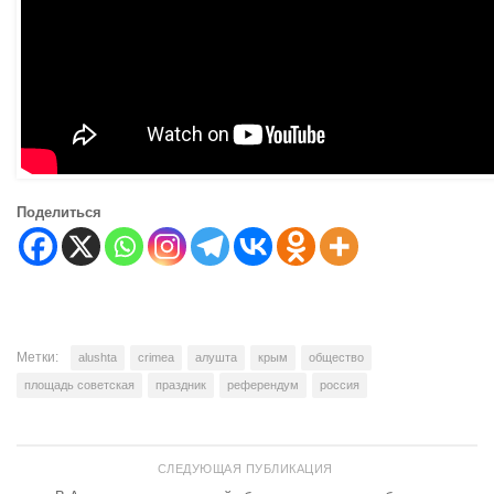
Поделиться
Метки:
alushta
crimea
алушта
крым
общество
площадь советская
праздник
референдум
россия
СЛЕДУЮЩАЯ ПУБЛИКАЦИЯ