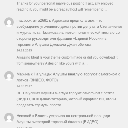
Thanks for your personal marvelous posting! I actually enjoyed
reading it, you might be a great author.I will remember to…
macbook air a2681
к
Адвокаты предполагают, что
возбуждение уголовного дела против депутата Степанченко
и журналиста Назимова является политической местью со
стороны руководителя фракции «Единой России» в
горсовете Алушты Джемала Джангобегова
26.12.2025
Amazing blog! Is your theme custom made or did you download it
from somewhere? A design like yours with a…
Марина
к
На улицах Алушты внаглую торгуют самогоном с
лотков (ВИДЕО, ФОТО)
14.03.2017
RE: На улицах Алушты внаглую торгуют самогоном с лотков
(ВИДЕО, ФОТО)Знаю татарина, который оформил ИП, чтобы
продавать эту муть. просто…
Николай
к
Власть устроила на центральной площади
Алушты очередной торговый балаган (ВИДЕО)
14.12.2016