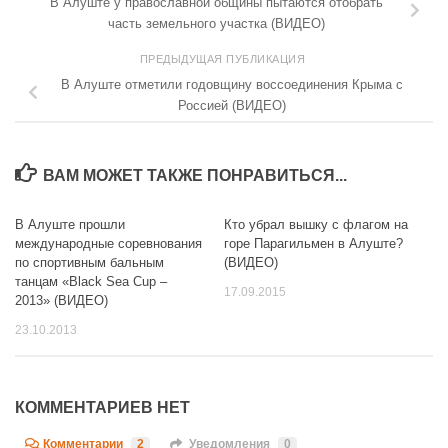
В Алуште у православной общины пытаются отобрать
часть земельного участка (ВИДЕО)
ПРЕДЫДУЩАЯ ПУБЛИКАЦИЯ
В Алуште отметили годовщину воссоединения Крыма с
Россией (ВИДЕО)
ВАМ МОЖЕТ ТАКЖЕ ПОНРАВИТЬСЯ...
В Алуште прошли
Кто убрал вышку с флагом на
0
0
международные соревнования
горе Парагильмен в Алуште?
по спортивным бальным
(ВИДЕО)
танцам «Black Sea Cup –
17.09.2015
2013» (ВИДЕО)
23.10.2013
КОММЕНТАРИЕВ НЕТ
Комментарии
2
Уведомления
0