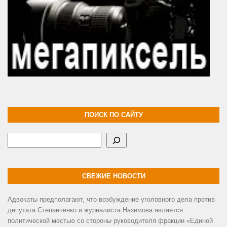
ПОИСК ПО САЙТУ
Поиск
СВЕЖИЕ НОВОСТИ
Адвокаты предполагают, что возбуждение уголовного дела против
депутата Степанченко и журналиста Назимова является
политической местью со стороны руководителя фракции «Единой