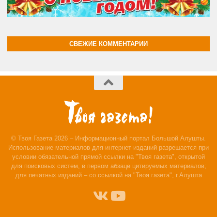
СВЕЖИЕ КОММЕНТАРИИ
© Твоя Газета 2026 – Информационный портал Большой Алушты.
Использование материалов для интернет-изданий разрешается при
условии обязательной прямой ссылки на "Твоя газета", открытой
для поисковых систем, в первом абзаце цитируемых материалов;
для печатных изданий – со ссылкой на "Твоя газета", г.Алушта