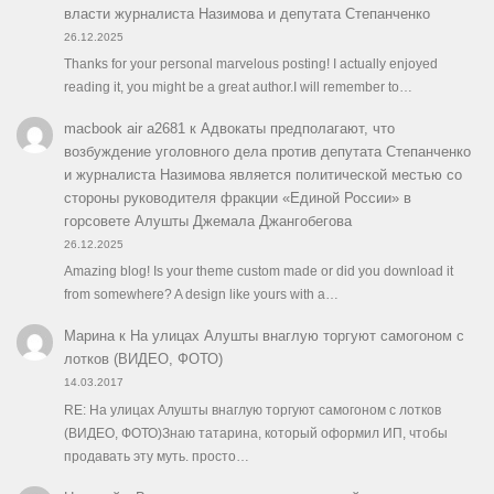
власти журналиста Назимова и депутата Степанченко
26.12.2025
Thanks for your personal marvelous posting! I actually enjoyed
reading it, you might be a great author.I will remember to…
macbook air a2681
к
Адвокаты предполагают, что
возбуждение уголовного дела против депутата Степанченко
и журналиста Назимова является политической местью со
стороны руководителя фракции «Единой России» в
горсовете Алушты Джемала Джангобегова
26.12.2025
Amazing blog! Is your theme custom made or did you download it
from somewhere? A design like yours with a…
Марина
к
На улицах Алушты внаглую торгуют самогоном с
лотков (ВИДЕО, ФОТО)
14.03.2017
RE: На улицах Алушты внаглую торгуют самогоном с лотков
(ВИДЕО, ФОТО)Знаю татарина, который оформил ИП, чтобы
продавать эту муть. просто…