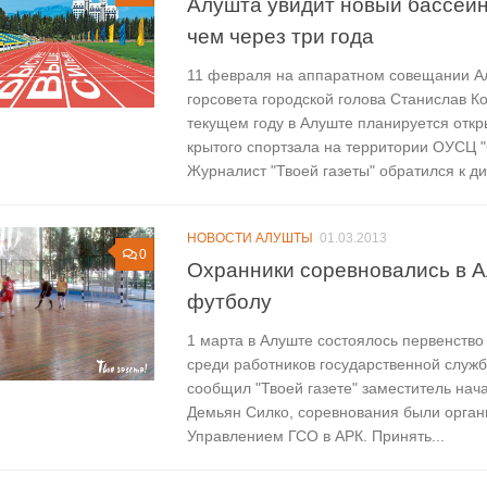
Алушта увидит новый бассейн
чем через три года
11 февраля на аппаратном совещании А
горсовета городской голова Станислав Ко
текущем году в Алуште планируется откр
крытого спортзала на территории ОУСЦ "
Журналист "Твоей газеты" обратился к дир
НОВОСТИ АЛУШТЫ
01.03.2013
0
Охранники соревновались в А
футболу
1 марта в Алуште состоялось первенство
среди работников государственной служб
сообщил "Твоей газете" заместитель нач
Демьян Силко, соревнования были орга
Управлением ГСО в АРК. Принять...