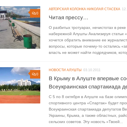
АВТОРСКАЯ КОЛОНКА НИКОЛАЯ СТАСЕКА
12
0
Читая прессу…
О разбитых тротуарах, нечистотах в реке
набережной Алушты Анализируя статьи «
хочется обратить внимание ее журналис
вопросы, которые почему-то остались «з
власть не может найти подрядчиков, кото
НОВОСТИ АЛУШТЫ
03.10.2011
0
В Крыму в Алуште впервые со
Всеукраинская спартакиада д
С 5 по 8 октября в Алуште на базе олимп
спортивного центра «Спартак» будет про
Всеукраинская спартакиада депутатов В
Украины, Крыма, а также областных, райо
сельских советов. Эту новость «Твоей...