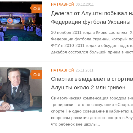
НА ГЛАВНОЙ
06.12.2011
0
Делегат от Алушты побывал н
Федерации футбола Украины
30 ноября 2011 года в Киеве состоялся XI
Федерации футбола Украины, который по
ФФУ в 2010-2011 годах и обсудил подгото
декабря состоялся большой прием в честь
НА ГЛАВНОЙ
25.11.2011
0
Спартак вкладывает в спорти
Алушты около 2 млн гривен
Символическая компенсация городом эне
тренировки – это не спекуляция «Спарта
спорте Не одно совещание в кабинетах в
вопросам развития детского спорта в Ал
что ребенок вне школы...