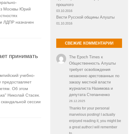
ерально-
прошлого
из Москвы Юрий
03.10.2016
естностях
Вести Русской общины Алушты
ии ЛДПР назначен
01.10.2016
СВЕЖИЕ КОММЕНТАРИИ
ает принимать
The Epoch Times
к
Общественность Алушты
требует освобождения
мпийский учебно-
незаконно арестованных по
у предоставляет
заказу местной власти
етям. Об этом
журналиста Назимова и
депутата Степанченко
ка" Николай Стасек.
 скандальной сессии
26.12.2025
Thanks for your personal
marvelous posting! I actually
enjoyed reading it, you might be
a great author.I will remember
to…