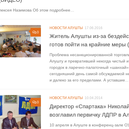
лексея Назимова Об этом подробнее…
НОВОСТИ АЛУШТЫ
17.06.2016
0
Житель Алушты из-за бездейс
готов пойти на крайние меры
Проблема несанкционированной торговл
Алушту и превратившей некогда чистый 
городок в ларечно-палаточный «шанхай»,
сегодняшний день самой обсуждаемой не 
и далеко за его пределами. А уставшие...
НОВОСТИ АЛУШТЫ
10.04.2014
0
Директор «Спартака» Николай
возглавил первичку ЛДПР в А
10 апреля в Алуште в конференц-зале О