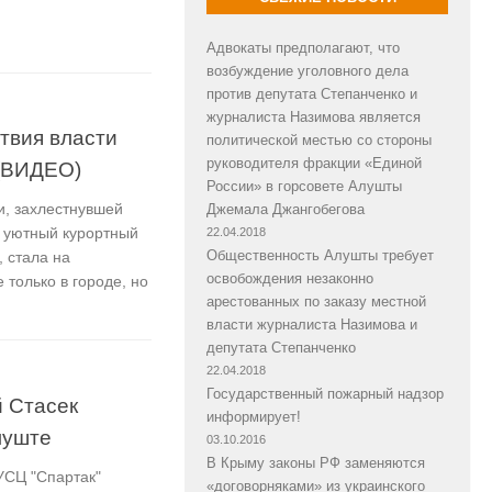
Адвокаты предполагают, что
возбуждение уголовного дела
против депутата Степанченко и
журналиста Назимова является
твия власти
политической местью со стороны
руководителя фракции «Единой
 (ВИДЕО)
России» в горсовете Алушты
и, захлестнувшей
Джемала Джангобегова
и уютный курортный
22.04.2018
Общественность Алушты требует
 стала на
освобождения незаконно
только в городе, но
арестованных по заказу местной
власти журналиста Назимова и
депутата Степанченко
22.04.2018
Государственный пожарный надзор
 Стасек
информирует!
луште
03.10.2016
В Крыму законы РФ заменяются
УСЦ "Спартак"
«договорняками» из украинского