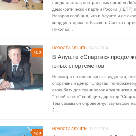
представитель центральных органов Либ
демократической партии России (ЛДПР) 
Назаров сообщил, что в Алуште и ее окр
координатором от Высшего Совета парт
Николай...
НОВОСТИ АЛУШТЫ
04.04.2014
0
В Алуште «Спартак» продолж
юных спортсменов
Несмотря на финансовые трудности, оли
спортивный центр "Спартак" по-прежнем
свою базу для тренировок алуштинским д
"Твоей газете" сообщил директор "Спарта
Тем самым он опровергнул звучавшие на
2...
НОВОСТИ АЛУШТЫ
12.02.2014
0