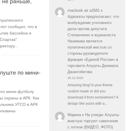
 не раньше,
macbook air a2681
к
Адвокаты предполагают, что
луштинского
возбуждение уголовного
лот сообщил, что в
дела против депутата
ытие бассейна и
Степанченко и журналиста
Спартак".
Назимова является
ектору...
политической местью со
стороны руководителя
фракции «Единой России» в
горсовете Алушты Джемала
луште по мини-
Джангобегова
26.12.2025
Amazing blog! Is your theme
 по мини-футболу
custom made or did you
ы охраны в АРК. Как
download it from somewhere? A
design like yours with a…
альника УГСО в АРК
низованы
Марина
к
На улицах Алушты
внаглую торгуют самогоном
с лотков (ВИДЕО, ФОТО)