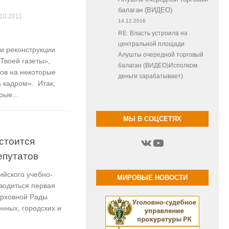
балаган (ВИДЕО)
.10.2011
14.12.2016
RE: Власть устроила на
центральной площади
 и реконструкции
Алушты очередной торговый
Твоей газеты»,
балаган (ВИДЕО)Исполком
тов на некоторые
деньги зарабатывает)
а кадром». Итак,
рые...
МЫ В СОЦСЕТЯХ
ВКонтакте
YouTube
стоится
епутатов
ийского учебно-
МИРОВЫЕ НОВОСТИ
водиться первая
ерховной Рады
нных, городских и