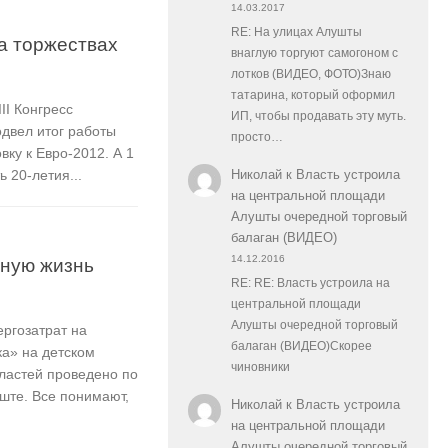
14.03.2017
RE: На улицах Алушты
а торжествах
внаглую торгуют самогоном с
лотков (ВИДЕО, ФОТО)Знаю
татарина, который оформил
II Конгресс
ИП, чтобы продавать эту муть.
двел итог работы
просто…
вку к Евро-2012. А 1
 20-летия...
Николай
к
Власть устроила
на центральной площади
Алушты очередной торговый
балаган (ВИДЕО)
14.12.2016
вную жизнь
RE: RE: Власть устроила на
центральной площади
Алушты очередной торговый
ргозатрат на
балаган (ВИДЕО)Скорее
ка» на детском
чиновники
ластей проведено по
уште. Все понимают,
Николай
к
Власть устроила
на центральной площади
Алушты очередной торговый