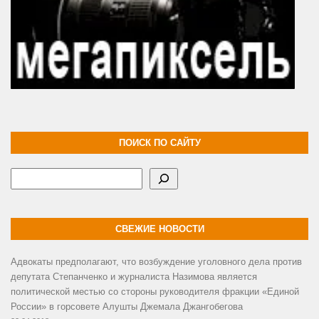
ПОИСК ПО САЙТУ
Поиск
СВЕЖИЕ НОВОСТИ
Адвокаты предполагают, что возбуждение уголовного дела против
депутата Степанченко и журналиста Назимова является
политической местью со стороны руководителя фракции «Единой
России» в горсовете Алушты Джемала Джангобегова