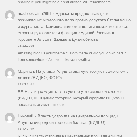
reading it, you might be a great author.I will remember to…
macbook air a2681
к
Адвокаты предполагают, что
возбуждение уголовного дела против депутата Степанченко
и журналиста Назимова является политической местью со
стороны руководителя фракции «Единой России» в
горсовете Алушты Джемала Джангобегова
26.12.2025
Amazing blog! Is your theme custom made or did you download it
from somewhere? A design like yours with a…
Марина
к
На улицах Алушты внаглую торгуют самогоном с
лотков (ВИДЕО, ФОТО)
14.03.2017
RE: На улицах Алушты внаглую торгуют самогоном с лотков
(ВИДЕО, ФОТО)Знаю татарина, который оформил ИП, чтобы
продавать эту муть. просто…
Николай
к
Власть устроила на центральной площади
Алушты очередной торговый балаган (ВИДЕО)
14.12.2016
RE: RE: Власть устроила на центральной площади Алушты