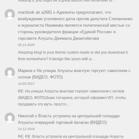
reading it, you might be a great author.I will remember to…
macbook air a2681
к
Адвокаты предполагают, что
возбуждение уголовного дела против депутата Степанченко
и журналиста Назимова является политической местью со
стороны руководителя фракции «Единой России» в
горсовете Алушты Джемала Джангобегова
26.12.2025
Amazing blog! Is your theme custom made or did you download it
from somewhere? A design like yours with a…
Марина
к
На улицах Алушты внаглую торгуют самогоном с
лотков (ВИДЕО, ФОТО)
14.03.2017
RE: На улицах Алушты внаглую торгуют самогоном с лотков
(ВИДЕО, ФОТО)Знаю татарина, который оформил ИП, чтобы
продавать эту муть. просто…
Николай
к
Власть устроила на центральной площади
Алушты очередной торговый балаган (ВИДЕО)
14.12.2016
RE: RE: Власть устроила на центральной площади Алушты