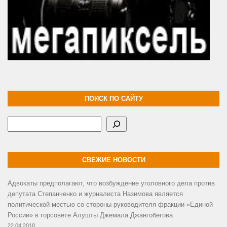
ПОИСК ПО САЙТУ
Поиск
СВЕЖИЕ НОВОСТИ
Адвокаты предполагают, что возбуждение уголовного дела против
депутата Степанченко и журналиста Назимова является
политической местью со стороны руководителя фракции «Единой
России» в горсовете Алушты Джемала Джангобегова
22.04.2018