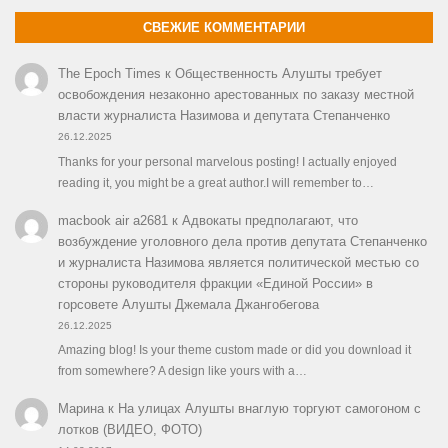
СВЕЖИЕ КОММЕНТАРИИ
The Epoch Times
к
Общественность Алушты требует
освобождения незаконно арестованных по заказу местной
власти журналиста Назимова и депутата Степанченко
26.12.2025
Thanks for your personal marvelous posting! I actually enjoyed
reading it, you might be a great author.I will remember to…
macbook air a2681
к
Адвокаты предполагают, что
возбуждение уголовного дела против депутата Степанченко
и журналиста Назимова является политической местью со
стороны руководителя фракции «Единой России» в
горсовете Алушты Джемала Джангобегова
26.12.2025
Amazing blog! Is your theme custom made or did you download it
from somewhere? A design like yours with a…
Марина
к
На улицах Алушты внаглую торгуют самогоном с
лотков (ВИДЕО, ФОТО)