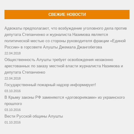
СВЕЖИЕ НОВОСТИ
Адвокаты предполагают, что возбуждение уголовного дела против
депутата Степанченко и журналиста Назимова является
политической местью со стороны руководителя фракции «Единой
России» в горсовете Алушты Джемала Джангобегова
22.04.2018
Общественность Алушты требует освобождения незаконно
арестованных по заказу местной власти журналиста Назимова и
депутата Степанченко
22.04.2018
Государственный пожарный надзор информирует!
03.10.2016
В Крыму законы РФ заменяются «договорняками» из украинского
прошлого
03.10.2016
Вести Русской общины Алушты
01.10.2016