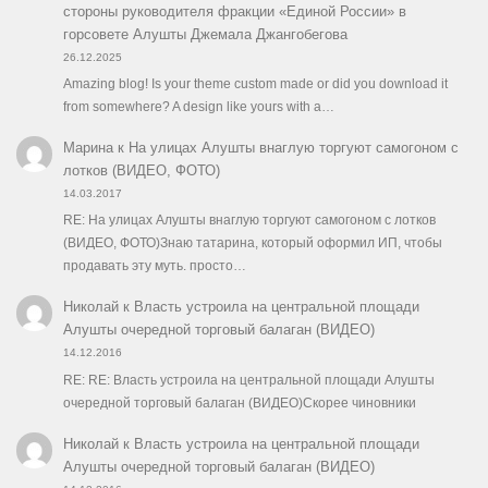
стороны руководителя фракции «Единой России» в
горсовете Алушты Джемала Джангобегова
26.12.2025
Amazing blog! Is your theme custom made or did you download it
from somewhere? A design like yours with a…
Марина
к
На улицах Алушты внаглую торгуют самогоном с
лотков (ВИДЕО, ФОТО)
14.03.2017
RE: На улицах Алушты внаглую торгуют самогоном с лотков
(ВИДЕО, ФОТО)Знаю татарина, который оформил ИП, чтобы
продавать эту муть. просто…
Николай
к
Власть устроила на центральной площади
Алушты очередной торговый балаган (ВИДЕО)
14.12.2016
RE: RE: Власть устроила на центральной площади Алушты
очередной торговый балаган (ВИДЕО)Скорее чиновники
Николай
к
Власть устроила на центральной площади
Алушты очередной торговый балаган (ВИДЕО)