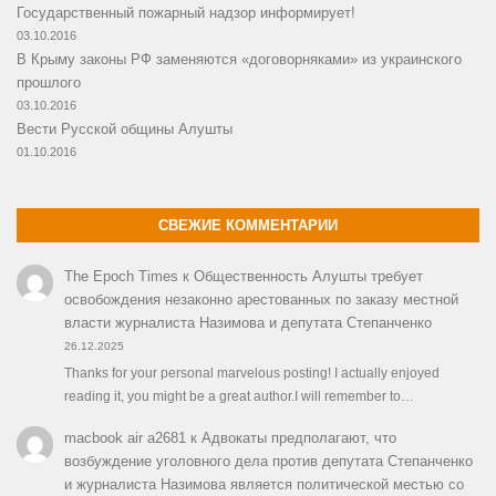
Государственный пожарный надзор информирует!
03.10.2016
В Крыму законы РФ заменяются «договорняками» из украинского
прошлого
03.10.2016
Вести Русской общины Алушты
01.10.2016
СВЕЖИЕ КОММЕНТАРИИ
The Epoch Times
к
Общественность Алушты требует
освобождения незаконно арестованных по заказу местной
власти журналиста Назимова и депутата Степанченко
26.12.2025
Thanks for your personal marvelous posting! I actually enjoyed
reading it, you might be a great author.I will remember to…
macbook air a2681
к
Адвокаты предполагают, что
возбуждение уголовного дела против депутата Степанченко
и журналиста Назимова является политической местью со