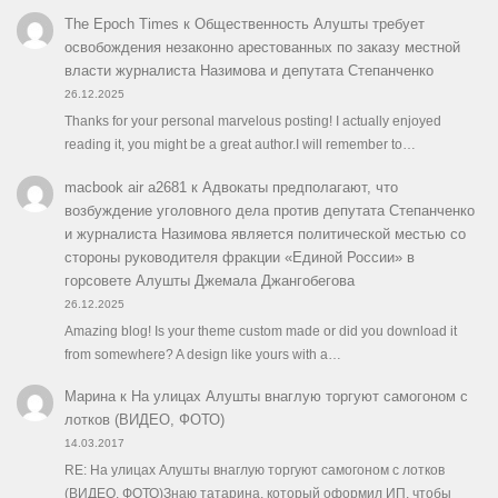
The Epoch Times
к
Общественность Алушты требует
освобождения незаконно арестованных по заказу местной
власти журналиста Назимова и депутата Степанченко
26.12.2025
Thanks for your personal marvelous posting! I actually enjoyed
reading it, you might be a great author.I will remember to…
macbook air a2681
к
Адвокаты предполагают, что
возбуждение уголовного дела против депутата Степанченко
и журналиста Назимова является политической местью со
стороны руководителя фракции «Единой России» в
горсовете Алушты Джемала Джангобегова
26.12.2025
Amazing blog! Is your theme custom made or did you download it
from somewhere? A design like yours with a…
Марина
к
На улицах Алушты внаглую торгуют самогоном с
лотков (ВИДЕО, ФОТО)
14.03.2017
RE: На улицах Алушты внаглую торгуют самогоном с лотков
(ВИДЕО, ФОТО)Знаю татарина, который оформил ИП, чтобы