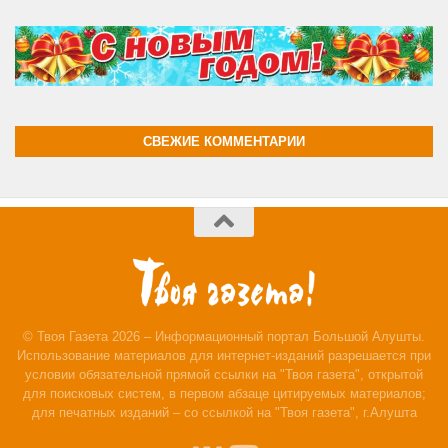
СВЕЖИЕ КОММЕНТАРИИ
© Твоя Газета 2026 – Информационный портал Большой Алушты.
Использование материалов для интернет-изданий разрешается при
условии обязательной прямой ссылки на "Твоя газета", открытой
для поисковых систем, в первом абзаце цитируемых материалов;
для печатных изданий – со ссылкой на "Твоя газета", г.Алушта