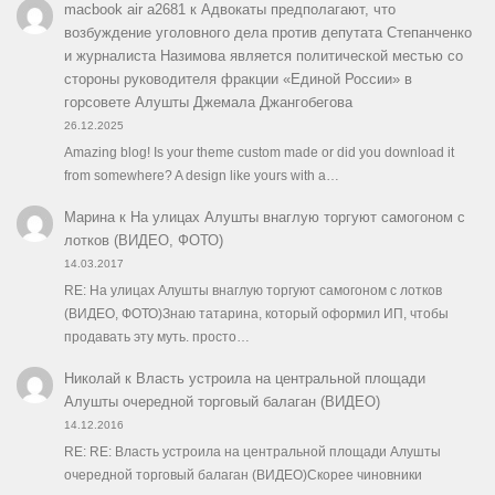
macbook air a2681
к
Адвокаты предполагают, что
возбуждение уголовного дела против депутата Степанченко
и журналиста Назимова является политической местью со
стороны руководителя фракции «Единой России» в
горсовете Алушты Джемала Джангобегова
26.12.2025
Amazing blog! Is your theme custom made or did you download it
from somewhere? A design like yours with a…
Марина
к
На улицах Алушты внаглую торгуют самогоном с
лотков (ВИДЕО, ФОТО)
14.03.2017
RE: На улицах Алушты внаглую торгуют самогоном с лотков
(ВИДЕО, ФОТО)Знаю татарина, который оформил ИП, чтобы
продавать эту муть. просто…
Николай
к
Власть устроила на центральной площади
Алушты очередной торговый балаган (ВИДЕО)
14.12.2016
RE: RE: Власть устроила на центральной площади Алушты
очередной торговый балаган (ВИДЕО)Скорее чиновники