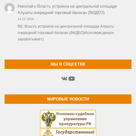
Николай
к
Власть устроила на центральной площади
Алушты очередной торговый балаган (ВИДЕО)
14.12.2016
RE: Власть устроила на центральной площади Алушты
очередной торговый балаган (ВИДЕО)Исполком деньги
зарабатывает)
МЫ В СОЦСЕТЯХ
ВКонтакте
YouTube
МИРОВЫЕ НОВОСТИ