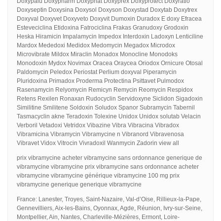
Doxypalu Doxypharm Doxyphat Doxyprex Doxyprotect Doxyratio
Doxyseptin Doxysina Doxysol Doxyson Doxystad Doxytab Doxytrex
Doxyval Doxyvet Doxyveto Doxyvit Dumoxin Duradox E doxy Efracea
Esteveciclina Etidoxina Fatrociclina Frakas Granudoxy Grodoxin
Heska Hiramicin Impalamycin Impedox Interdoxin Ladoxyn Lenticiline
Mardox Mededoxi Medidox Medomycin Megadox Microdox
Microvibrate Mildox Miraclin Monadox Monocline Monodoks
Monodoxin Mydox Novimax Oracea Oraycea Oriodox Ornicure Otosal
Paldomycin Peledox Periostat Perlium doxyval Piperamycin
Pluridoxina Primadox Proderma Protectina Psittavet Pulmodox
Rasenamycin Relyomycin Remicyn Remycin Reomycin Respidox
Retens Rexilen Ronaxan Rudocyclin Servidoxyne Siclidon Sigadoxin
Similitine Smilitene Soldoxin Soludox Spanor Subramycin Tabernil
Tasmacyclin akne Teradoxin Tolexine Unidox Unidox solutab Velacin
Verboril Vetadoxi Vetridox Vibazine Vibra Vibracina Vibradox
Vibramicina Vibramycin Vibramycine n Vibranord Vibravenosa
Vibravet Vidox Vitrocin Vivradoxil Wanmycin Zadorin view all
prix vibramycine acheter vibramycine sans ordonnance generique de
vibramycine vibramycine prix vibramycine sans ordonnance acheter
vibramycine vibramycine générique vibramycine 100 mg prix
vibramycine generique generique vibramycine
France: Lanester, Troyes, Saint-Nazaire, Val-d’Oise, Rillieux-la-Pape,
Gennevilliers, Aix-les-Bains, Oyonnax, Agde, Réunion, Ivry-sur-Seine,
Montpellier, Ain, Nantes, Charleville-Mézières, Ermont, Loire-