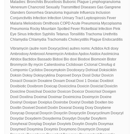
Maladies: Bronchitis Brucellosis Bubonic Plague Lymphogranuloma
Venereum Chancroid Sexually Transmitted Diseases Gas Gangrene
Glanders Gonorrhea Granuloma Inguinale Influenza Inclusion
Conjunctivitis Infection Infection Urinary Tract Leptospirosis Fever
Malaria Melioidosis Ornithosis COPD Acute Pneumonia Mycoplasma
Pneumonia Rocky Mountain Spotted Fever Rickettsial Infection Pink
Eye Sinus Infection Syphilis Tetanus Tonsillitis Trachoma Urethritis
Chlamydia Chlamydia Trachomatis Cholecystitis Plague Endocarditis
Vibramycin (autre nom Doxycycline) autres noms: Actidox Acti doxy
Ambrodoxy Ambroxol Amermycin Antodox Apdox Asidox Asolmicina
Atridox Bactidox Bassado Bidoxi Bio doxi Biodoxi Biomoxin Bistor
Bronmycin By mycin Calierdoxina Ciclidoxan Ciclonal Clinofug d
Compomix Cyclidox Deoxymykoin Docdoxycy Dohixat Doksiciklin
Doksin Doksy Doksycyklina Doprovet Doryx Dosil Dotur Dovicin
Doxacil Doxacin Doxakne Doxam Doxat Doxi 1 Doxiac Doxibiot
Doxibiotic Doxibrom Doxicap Doxiciclina Doxicin Doxiclat Doxiclin
Doxicline Doxiclival Doxiclor Doxicon Doxicor Doxicrisol Doxigen
Doxil Doxilina Doximal Doximar Doximicina Doximycin Doxine
Doxinyl Doxipan Doxiplus Doxirobe Doxiryl Doxitab Doxiten bio
Doxitin Doxivet Doxivit Doxlin Doxoral Doxsig Doxy Doxybene
Doxycap Doxycat Doxycin Doxyclin Doxycyclin Doxycyclinum Doxycyl
Doxydar Doxyderm Doxyderma Doxydyn Doxyfar Doxyferm
Doxyhexal Doxylag Doxylan Doxylets Doxylin Doxylis Doxymax
Doxymed Doxymina Doxymix Doxymono Doxymycin Doxypal