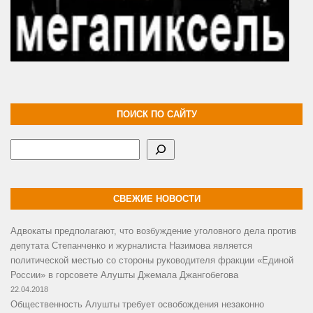
ПОИСК ПО САЙТУ
Поиск
СВЕЖИЕ НОВОСТИ
Адвокаты предполагают, что возбуждение уголовного дела против
депутата Степанченко и журналиста Назимова является
политической местью со стороны руководителя фракции «Единой
России» в горсовете Алушты Джемала Джангобегова
22.04.2018
Общественность Алушты требует освобождения незаконно