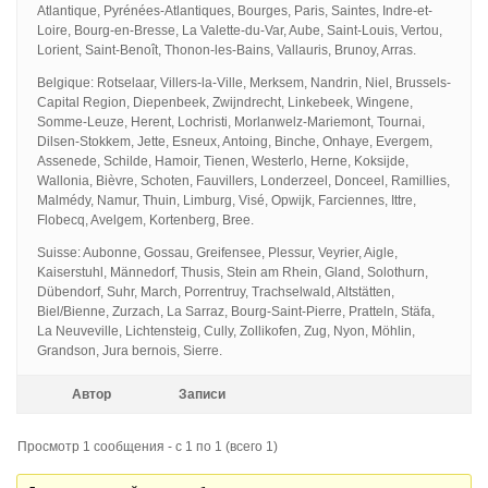
Atlantique, Pyrénées-Atlantiques, Bourges, Paris, Saintes, Indre-et-
Loire, Bourg-en-Bresse, La Valette-du-Var, Aube, Saint-Louis, Vertou,
Lorient, Saint-Benoît, Thonon-les-Bains, Vallauris, Brunoy, Arras.
Belgique: Rotselaar, Villers-la-Ville, Merksem, Nandrin, Niel, Brussels-
Capital Region, Diepenbeek, Zwijndrecht, Linkebeek, Wingene,
Somme-Leuze, Herent, Lochristi, Morlanwelz-Mariemont, Tournai,
Dilsen-Stokkem, Jette, Esneux, Antoing, Binche, Onhaye, Evergem,
Assenede, Schilde, Hamoir, Tienen, Westerlo, Herne, Koksijde,
Wallonia, Bièvre, Schoten, Fauvillers, Londerzeel, Donceel, Ramillies,
Malmédy, Namur, Thuin, Limburg, Visé, Opwijk, Farciennes, Ittre,
Flobecq, Avelgem, Kortenberg, Bree.
Suisse: Aubonne, Gossau, Greifensee, Plessur, Veyrier, Aigle,
Kaiserstuhl, Männedorf, Thusis, Stein am Rhein, Gland, Solothurn,
Dübendorf, Suhr, March, Porrentruy, Trachselwald, Altstätten,
Biel/Bienne, Zurzach, La Sarraz, Bourg-Saint-Pierre, Pratteln, Stäfa,
La Neuveville, Lichtensteig, Cully, Zollikofen, Zug, Nyon, Möhlin,
Grandson, Jura bernois, Sierre.
Автор
Записи
Просмотр 1 сообщения - с 1 по 1 (всего 1)