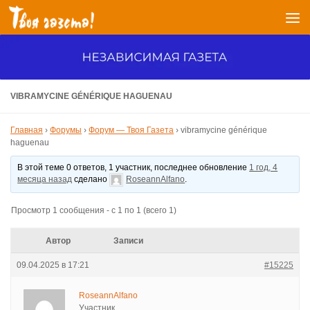
Перейти к содержимому
VIBRAMYCINE GÉNÉRIQUE HAGUENAU
Главная
›
Форумы
›
Форум — Твоя Газета
›
vibramycine générique
haguenau
В этой теме 0 ответов, 1 участник, последнее обновление
1 год, 4
месяца назад
сделано
RoseannAlfano
.
Просмотр 1 сообщения - с 1 по 1 (всего 1)
Автор
Записи
09.04.2025 в 17:21
#15225
RoseannAlfano
Участник