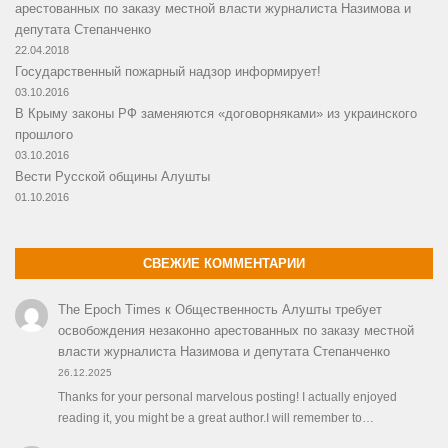
арестованных по заказу местной власти журналиста Назимова и
депутата Степанченко
22.04.2018
Государственный пожарный надзор информирует!
03.10.2016
В Крыму законы РФ заменяются «договорняками» из украинского
прошлого
03.10.2016
Вести Русской общины Алушты
01.10.2016
СВЕЖИЕ КОММЕНТАРИИ
The Epoch Times
к
Общественность Алушты требует
освобождения незаконно арестованных по заказу местной
власти журналиста Назимова и депутата Степанченко
26.12.2025
Thanks for your personal marvelous posting! I actually enjoyed
reading it, you might be a great author.I will remember to…