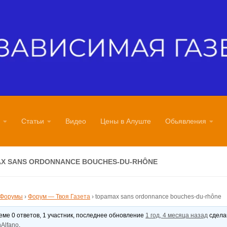
Статьи
Видео
Цены в Алуште
Обьявления
X SANS ORDONNANCE BOUCHES-DU-RHÔNE
Форумы
›
Форум — Твоя Газета
›
topamax sans ordonnance bouches-du-rhône
теме 0 ответов, 1 участник, последнее обновление
1 год, 4 месяца назад
сдел
Alfano
.