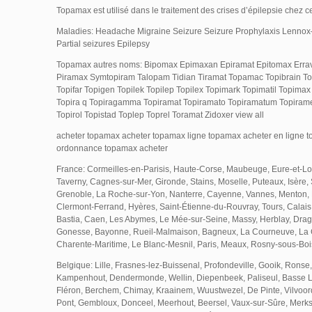
Topamax est utilisé dans le traitement des crises d’épilepsie chez ce
Maladies: Headache Migraine Seizure Seizure Prophylaxis Lenno
Partial seizures Epilepsy
Topamax autres noms: Bipomax Epimaxan Epiramat Epitomax Errav
Piramax Symtopiram Talopam Tidian Tiramat Topamac Topibrain Top
Topifar Topigen Topilek Topilep Topilex Topimark Topimatil Topima
Topira q Topiragamma Topiramat Topiramato Topiramatum Topirame
Topirol Topistad Toplep Toprel Toramat Zidoxer view all
acheter topamax acheter topamax ligne topamax acheter en ligne 
ordonnance topamax acheter
France: Cormeilles-en-Parisis, Haute-Corse, Maubeuge, Eure-et-Lo
Taverny, Cagnes-sur-Mer, Gironde, Stains, Moselle, Puteaux, Isère,
Grenoble, La Roche-sur-Yon, Nanterre, Cayenne, Vannes, Menton,
Clermont-Ferrand, Hyères, Saint-Étienne-du-Rouvray, Tours, Calais,
Bastia, Caen, Les Abymes, Le Mée-sur-Seine, Massy, Herblay, Drag
Gonesse, Bayonne, Rueil-Malmaison, Bagneux, La Courneuve, La C
Charente-Maritime, Le Blanc-Mesnil, Paris, Meaux, Rosny-sous-Boi
Belgique: Lille, Frasnes-lez-Buissenal, Profondeville, Gooik, Ronse
Kampenhout, Dendermonde, Wellin, Diepenbeek, Paliseul, Basse La
Fléron, Berchem, Chimay, Kraainem, Wuustwezel, De Pinte, Vilvoo
Pont, Gembloux, Donceel, Meerhout, Beersel, Vaux-sur-Sûre, Merk