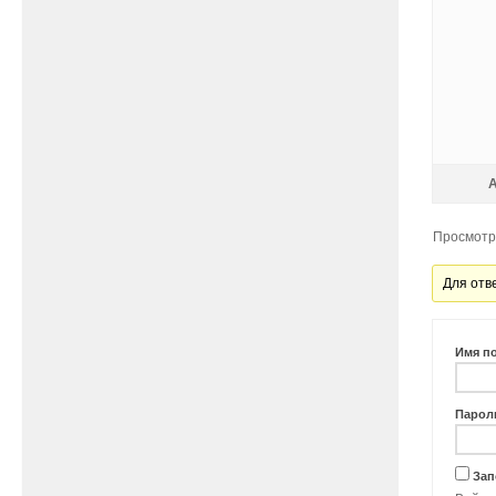
Просмотр 
Для отв
Имя п
Парол
Зап