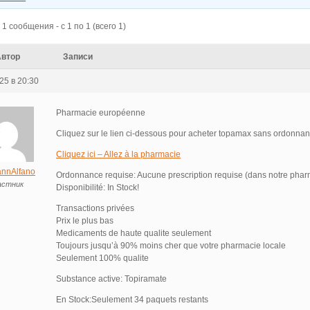
1 сообщения - с 1 по 1 (всего 1)
Автор
Записи
25 в 20:30
Pharmacie européenne
Cliquez sur le lien ci-dessous pour acheter topamax sans ordonna
Cliquez ici – Allez à la pharmacie
nnAlfano
Ordonnance requise: Aucune prescription requise (dans notre phar
астник
Disponibilité: In Stock!
Transactions privées
Prix le plus bas
Medicaments de haute qualite seulement
Toujours jusqu’à 90% moins cher que votre pharmacie locale
Seulement 100% qualite
Substance active: Topiramate
En Stock:Seulement 34 paquets restants