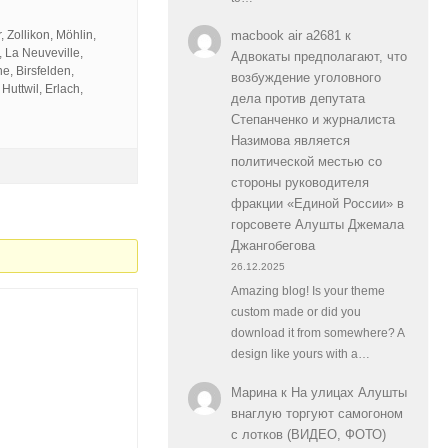
, Zollikon, Möhlin,
macbook air a2681
к
 La Neuveville,
Адвокаты предполагают, что
e, Birsfelden,
возбуждение уголовного
uttwil, Erlach,
дела против депутата
Степанченко и журналиста
Назимова является
политической местью со
стороны руководителя
фракции «Единой России» в
горсовете Алушты Джемала
Джангобегова
26.12.2025
Amazing blog! Is your theme
custom made or did you
download it from somewhere? A
design like yours with a…
Марина
к
На улицах Алушты
внаглую торгуют самогоном
с лотков (ВИДЕО, ФОТО)