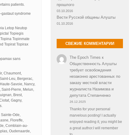
rtains patients.
прошлого
03.10.2016
x–gastaut syndrome
Вести Русской общины Алушты
01.10.2016
ia Letop Neutop
ictal Topiegis
x Topina Topinmate
СВЕЖИЕ КОММЕНТАРИИ
d Topirat Topirax
The Epoch Times
к
topamax sans
Общественность Алушты
требует освобождения
ir, Chaumont,
незаконно арестованных по
 Saint-Leu, Bergerac,
заказу местной власти
 Haute-Savoie, Nancy,
журналиста Назимова и
 Saint-Pierre, Melun,
uignan, Brest,
депутата Степанченко
iotat, Gagny,
26.12.2025
s.
Thanks for your personal
, Sainte-Ode,
marvelous posting! I actually
sne, Floreffe,
enjoyed reading it, you might be
rde, Comblain-au-
a great author.I will remember
splas, Oudenaarde,
to…