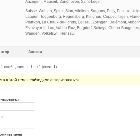
Anzegem, Maaseik, Zandhoven, Saint-Léger.
Suisse: Wohlen, Spiez, Sion, Affoltern, Sargans, Prilly, Peseux, Uster
Laupen, Toggenburg, Regensberg, Klingnau, Coppet, Ittigen, Flawil,
Pfäffikon, La Chaux-de-Fonds, Eglisau, Zofingen, Delémont, Aubonn
Estavayer-le-Lac, Val-de-Ruz, Burgdorf, Schwyz, Chêne-Bougeries, H
Wangen, Volketswil, Herisau.
Автор
Записи
1 сообщения - с 1 по 1 (всего 1)
ета в этой теме необходимо авторизоваться.
ользователя:
ь:
омнить меня