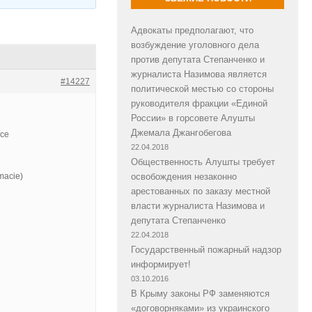
Адвокаты предполагают, что
возбуждение уголовного дела
против депутата Степанченко и
журналиста Назимова является
#14227
политической местью со стороны
руководителя фракции «Единой
России» в горсовете Алушты
Джемала Джангобегова
nce
22.04.2018
Общественность Алушты требует
macie)
освобождения незаконно
арестованных по заказу местной
власти журналиста Назимова и
депутата Степанченко
22.04.2018
Государственный пожарный надзор
информирует!
03.10.2016
В Крыму законы РФ заменяются
«договорняками» из украинского