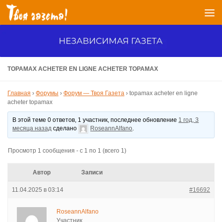
Перейти к содержимому
TOPAMAX ACHETER EN LIGNE ACHETER TOPAMAX
Главная
›
Форумы
›
Форум — Твоя Газета
›
topamax acheter en ligne
acheter topamax
В этой теме 0 ответов, 1 участник, последнее обновление
1 год, 3
месяца назад
сделано
RoseannAlfano
.
Просмотр 1 сообщения - с 1 по 1 (всего 1)
Автор
Записи
11.04.2025 в 03:14
#16692
RoseannAlfano
Участник