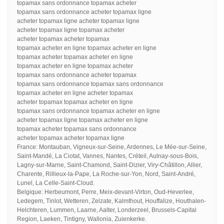
topamax sans ordonnance topamax acheter
topamax sans ordonnance acheter topamax ligne
acheter topamax ligne acheter topamax ligne
acheter topamax ligne topamax acheter
acheter topamax acheter topamax
topamax acheter en ligne topamax acheter en ligne
topamax acheter topamax acheter en ligne
topamax acheter en ligne topamax acheter
topamax sans ordonnance acheter topamax
topamax sans ordonnance topamax sans ordonnance
topamax acheter en ligne acheter topamax
acheter topamax topamax acheter en ligne
topamax sans ordonnance topamax acheter en ligne
acheter topamax ligne topamax acheter en ligne
topamax acheter topamax sans ordonnance
acheter topamax acheter topamax ligne
France: Montauban, Vigneux-sur-Seine, Ardennes, Le Mée-sur-Seine,
Saint-Mandé, La Ciotat, Vannes, Nantes, Créteil, Aulnay-sous-Bois,
Lagny-sur-Marne, Saint-Chamond, Saint-Dizier, Viry-Châtillon, Allier,
Charente, Rillieux-la-Pape, La Roche-sur-Yon, Nord, Saint-André,
Lunel, La Celle-Saint-Cloud.
Belgique: Herbeumont, Perre, Meix-devant-Virton, Oud-Heverlee,
Ledegem, Tinlot, Wetteren, Zelzate, Kalmthout, Houffalize, Houthalen-
Helchteren, Lummen, Laarne, Aalter, Londerzeel, Brussels-Capital
Region, Laeken, Tintigny, Wallonia, Zuienkerke.