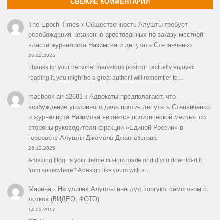
СВЕЖИЕ КОММЕНТАРИИ
The Epoch Times
к
Общественность Алушты требует
освобождения незаконно арестованных по заказу местной
власти журналиста Назимова и депутата Степанченко
26.12.2025
Thanks for your personal marvelous posting! I actually enjoyed
reading it, you might be a great author.I will remember to…
macbook air a2681
к
Адвокаты предполагают, что
возбуждение уголовного дела против депутата Степанченко
и журналиста Назимова является политической местью со
стороны руководителя фракции «Единой России» в
горсовете Алушты Джемала Джангобегова
26.12.2025
Amazing blog! Is your theme custom made or did you download it
from somewhere? A design like yours with a…
Марина
к
На улицах Алушты внаглую торгуют самогоном с
лотков (ВИДЕО, ФОТО)
14.03.2017