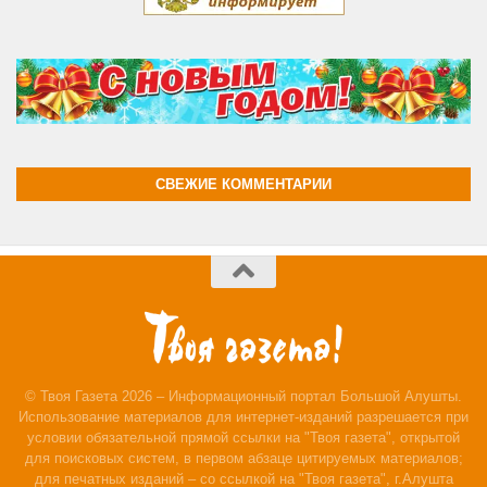
СВЕЖИЕ КОММЕНТАРИИ
© Твоя Газета 2026 – Информационный портал Большой Алушты.
Использование материалов для интернет-изданий разрешается при
условии обязательной прямой ссылки на "Твоя газета", открытой
для поисковых систем, в первом абзаце цитируемых материалов;
для печатных изданий – со ссылкой на "Твоя газета", г.Алушта