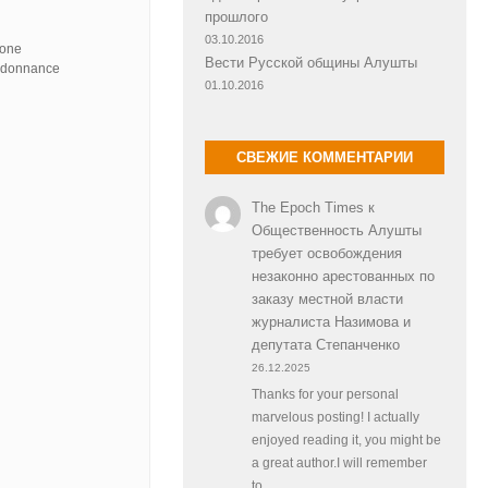
прошлого
03.10.2016
tone
Вести Русской общины Алушты
ordonnance
01.10.2016
СВЕЖИЕ КОММЕНТАРИИ
The Epoch Times
к
Общественность Алушты
требует освобождения
незаконно арестованных по
заказу местной власти
журналиста Назимова и
депутата Степанченко
26.12.2025
Thanks for your personal
marvelous posting! I actually
enjoyed reading it, you might be
a great author.I will remember
to…