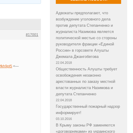
Адвокаты предполагают, что
возбуждение уголовного дела
против депутата Степанченко и
журналиста Назимова является
#17001
политической местью со стороны
руководителя фракции «Единой
России» в горсовете Алушты
Джемала Джангобегова
22.04.2018
/yfkh9pt5
<—
Общественность Алушты требует
освобождения незаконно
арестованных по заказу местной
власти журналиста Назимова и
депутата Степанченко
22.04.2018
Государственный пожарный надзор
информирует!
03.10.2016
В Крыму законы РФ заменяются
«договорняками» из украинского