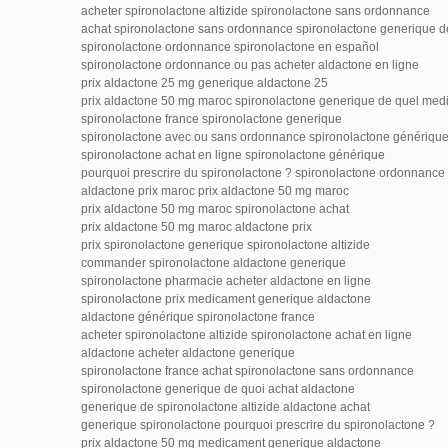
acheter spironolactone altizide spironolactone sans ordonnance
achat spironolactone sans ordonnance spironolactone generique 
spironolactone ordonnance spironolactone en español
spironolactone ordonnance ou pas acheter aldactone en ligne
prix aldactone 25 mg generique aldactone 25
prix aldactone 50 mg maroc spironolactone generique de quel me
spironolactone france spironolactone generique
spironolactone avec ou sans ordonnance spironolactone génériqu
spironolactone achat en ligne spironolactone générique
pourquoi prescrire du spironolactone ? spironolactone ordonnance
aldactone prix maroc prix aldactone 50 mg maroc
prix aldactone 50 mg maroc spironolactone achat
prix aldactone 50 mg maroc aldactone prix
prix spironolactone generique spironolactone altizide
commander spironolactone aldactone generique
spironolactone pharmacie acheter aldactone en ligne
spironolactone prix medicament generique aldactone
aldactone générique spironolactone france
acheter spironolactone altizide spironolactone achat en ligne
aldactone acheter aldactone generique
spironolactone france achat spironolactone sans ordonnance
spironolactone generique de quoi achat aldactone
generique de spironolactone altizide aldactone achat
generique spironolactone pourquoi prescrire du spironolactone ?
prix aldactone 50 mg medicament generique aldactone