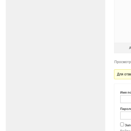
Просмотр 
Для отв
Имя п
Парол
Зап