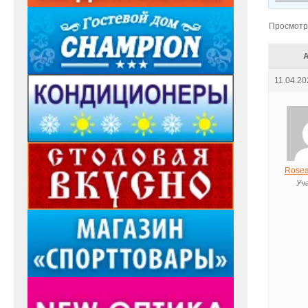
Просмотр 
11.04.20
Rosea
Уч