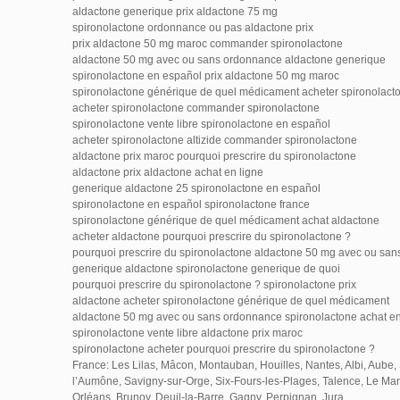
aldactone generique prix aldactone 75 mg
spironolactone ordonnance ou pas aldactone prix
prix aldactone 50 mg maroc commander spironolactone
aldactone 50 mg avec ou sans ordonnance aldactone generique
spironolactone en español prix aldactone 50 mg maroc
spironolactone générique de quel médicament acheter spironolact
acheter spironolactone commander spironolactone
spironolactone vente libre spironolactone en español
acheter spironolactone altizide commander spironolactone
aldactone prix maroc pourquoi prescrire du spironolactone
aldactone prix aldactone achat en ligne
generique aldactone 25 spironolactone en español
spironolactone en español spironolactone france
spironolactone générique de quel médicament achat aldactone
acheter aldactone pourquoi prescrire du spironolactone ?
pourquoi prescrire du spironolactone aldactone 50 mg avec ou sa
generique aldactone spironolactone generique de quoi
pourquoi prescrire du spironolactone ? spironolactone prix
aldactone acheter spironolactone générique de quel médicament
aldactone 50 mg avec ou sans ordonnance spironolactone achat en
spironolactone vente libre aldactone prix maroc
spironolactone acheter pourquoi prescrire du spironolactone ?
France: Les Lilas, Mâcon, Montauban, Houilles, Nantes, Albi, Aube,
l’Aumône, Savigny-sur-Orge, Six-Fours-les-Plages, Talence, Le Mans
Orléans, Brunoy, Deuil-la-Barre, Gagny, Perpignan, Jura.