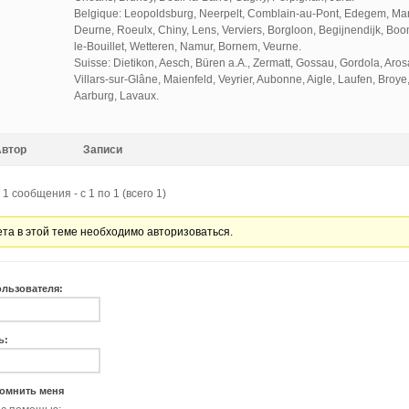
Belgique: Leopoldsburg, Neerpelt, Comblain-au-Pont, Edegem, Ma
Deurne, Roeulx, Chiny, Lens, Verviers, Borgloon, Begijnendijk, Boo
le-Bouillet, Wetteren, Namur, Bornem, Veurne.
Suisse: Dietikon, Aesch, Büren a.A., Zermatt, Gossau, Gordola, Aros
Villars-sur-Glâne, Maienfeld, Veyrier, Aubonne, Aigle, Laufen, Broy
Aarburg, Lavaux.
Автор
Записи
1 сообщения - с 1 по 1 (всего 1)
ета в этой теме необходимо авторизоваться.
ользователя:
ь:
омнить меня