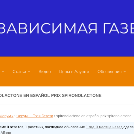
Статьи
Видео
Цены в Алуште
Обьявления
OLACTONE EN ESPAÑOL PRIX SPIRONOLACTONE
Форумы
›
Форум — Твоя Газета
›
spironolactone en español prix spironolactone
теме 0 ответов, 1 участник, последнее обновление
1 год, 3 месяца назад
сдел
Alfano
.