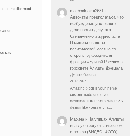
de quel medicament
macbook air a2681
к
Адвокаты предполагают, что
возбуждение уголовного
дела против депутата
dicament
Степанченко и журналиста
e
Назимова является
политической местью со
 ou pas
стороны руководителя
фракции «Единой России» в
горсовете Алушты Джемала
Джангобегова
26.12.2025
Amazing blog! Is your theme
custom made or did you
download it from somewhere? A
design like yours with a…
Марина
к
На улицах Алушты
внаглую торгуют самогоном
с лотков (ВИДЕО, ФОТО)