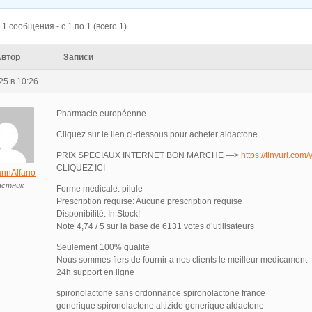
1 сообщения - с 1 по 1 (всего 1)
Автор
Записи
25 в 10:26
Pharmacie européenne
Cliquez sur le lien ci-dessous pour acheter aldactone
PRIX SPECIAUX INTERNET BON MARCHE —>
https://tinyurl.com
CLIQUEZ ICI
nnAlfano
астник
Forme medicale: pilule
Prescription requise: Aucune prescription requise
Disponibilité: In Stock!
Note 4,74 / 5 sur la base de 6131 votes d’utilisateurs
Seulement 100% qualite
Nous sommes fiers de fournir a nos clients le meilleur medicament
24h support en ligne
spironolactone sans ordonnance spironolactone france
generique spironolactone altizide generique aldactone