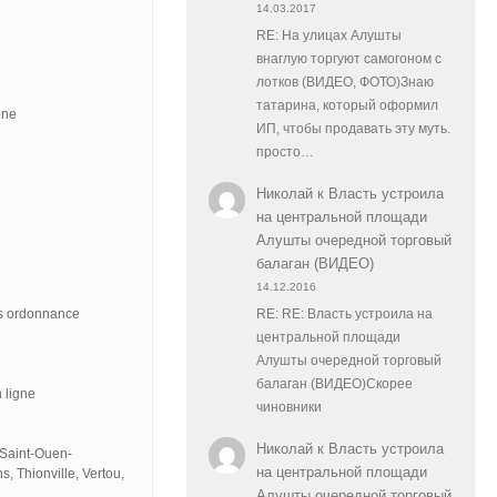
14.03.2017
RE: На улицах Алушты
внаглую торгуют самогоном с
лотков (ВИДЕО, ФОТО)Знаю
татарина, который оформил
one
ИП, чтобы продавать эту муть.
просто…
Николай
к
Власть устроила
на центральной площади
Алушты очередной торговый
балаган (ВИДЕО)
14.12.2016
ns ordonnance
RE: RE: Власть устроила на
центральной площади
Алушты очередной торговый
балаган (ВИДЕО)Скорее
 ligne
чиновники
Николай
к
Власть устроила
 Saint-Ouen-
на центральной площади
, Thionville, Vertou,
Алушты очередной торговый