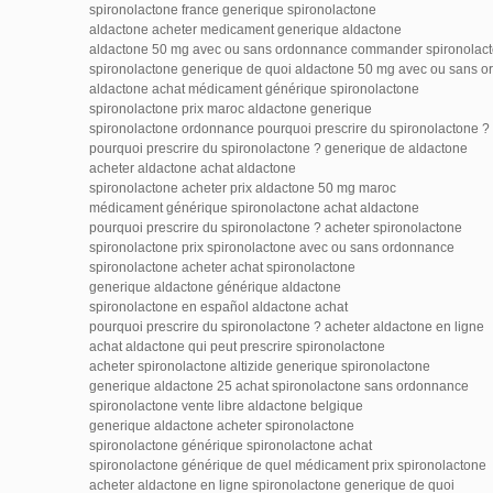
spironolactone france generique spironolactone
aldactone acheter medicament generique aldactone
aldactone 50 mg avec ou sans ordonnance commander spironolac
spironolactone generique de quoi aldactone 50 mg avec ou sans 
aldactone achat médicament générique spironolactone
spironolactone prix maroc aldactone generique
spironolactone ordonnance pourquoi prescrire du spironolactone ?
pourquoi prescrire du spironolactone ? generique de aldactone
acheter aldactone achat aldactone
spironolactone acheter prix aldactone 50 mg maroc
médicament générique spironolactone achat aldactone
pourquoi prescrire du spironolactone ? acheter spironolactone
spironolactone prix spironolactone avec ou sans ordonnance
spironolactone acheter achat spironolactone
generique aldactone générique aldactone
spironolactone en español aldactone achat
pourquoi prescrire du spironolactone ? acheter aldactone en ligne
achat aldactone qui peut prescrire spironolactone
acheter spironolactone altizide generique spironolactone
generique aldactone 25 achat spironolactone sans ordonnance
spironolactone vente libre aldactone belgique
generique aldactone acheter spironolactone
spironolactone générique spironolactone achat
spironolactone générique de quel médicament prix spironolactone
acheter aldactone en ligne spironolactone generique de quoi