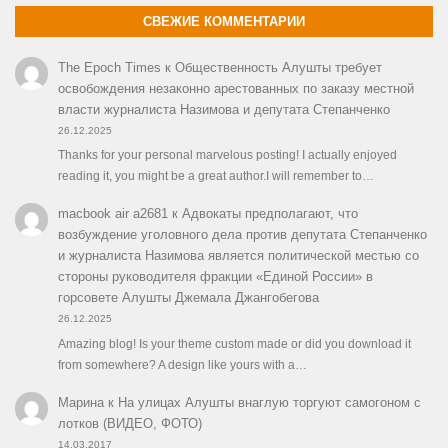
СВЕЖИЕ КОММЕНТАРИИ
The Epoch Times
к
Общественность Алушты требует
освобождения незаконно арестованных по заказу местной
власти журналиста Назимова и депутата Степанченко
26.12.2025
Thanks for your personal marvelous posting! I actually enjoyed
reading it, you might be a great author.I will remember to…
macbook air a2681
к
Адвокаты предполагают, что
возбуждение уголовного дела против депутата Степанченко
и журналиста Назимова является политической местью со
стороны руководителя фракции «Единой России» в
горсовете Алушты Джемала Джангобегова
26.12.2025
Amazing blog! Is your theme custom made or did you download it
from somewhere? A design like yours with a…
Марина
к
На улицах Алушты внаглую торгуют самогоном с
лотков (ВИДЕО, ФОТО)
14.03.2017