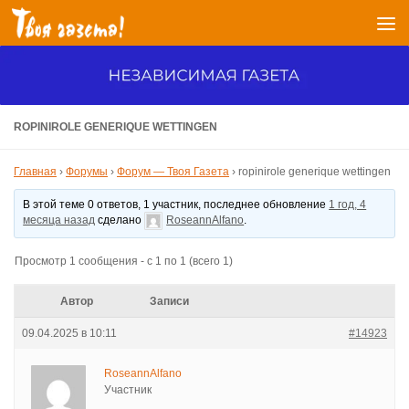
Перейти к содержимому
ROPINIROLE GENERIQUE WETTINGEN
Главная
›
Форумы
›
Форум — Твоя Газета
›
ropinirole generique wettingen
В этой теме 0 ответов, 1 участник, последнее обновление
1 год, 4
месяца назад
сделано
RoseannAlfano
.
Просмотр 1 сообщения - с 1 по 1 (всего 1)
Автор
Записи
09.04.2025 в 10:11
#14923
RoseannAlfano
Участник