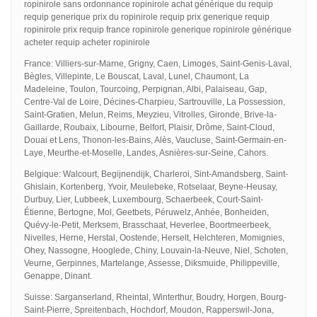
ropinirole sans ordonnance ropinirole achat générique du requip
requip generique prix du ropinirole requip prix generique requip
ropinirole prix requip france ropinirole generique ropinirole générique
acheter requip acheter ropinirole
France: Villiers-sur-Marne, Grigny, Caen, Limoges, Saint-Genis-Laval,
Bègles, Villepinte, Le Bouscat, Laval, Lunel, Chaumont, La
Madeleine, Toulon, Tourcoing, Perpignan, Albi, Palaiseau, Gap,
Centre-Val de Loire, Décines-Charpieu, Sartrouville, La Possession,
Saint-Gratien, Melun, Reims, Meyzieu, Vitrolles, Gironde, Brive-la-
Gaillarde, Roubaix, Libourne, Belfort, Plaisir, Drôme, Saint-Cloud,
Douai et Lens, Thonon-les-Bains, Alès, Vaucluse, Saint-Germain-en-
Laye, Meurthe-et-Moselle, Landes, Asnières-sur-Seine, Cahors.
Belgique: Walcourt, Begijnendijk, Charleroi, Sint-Amandsberg, Saint-
Ghislain, Kortenberg, Yvoir, Meulebeke, Rotselaar, Beyne-Heusay,
Durbuy, Lier, Lubbeek, Luxembourg, Schaerbeek, Court-Saint-
Étienne, Bertogne, Mol, Geetbets, Péruwelz, Anhée, Bonheiden,
Quévy-le-Petit, Merksem, Brasschaat, Heverlee, Boortmeerbeek,
Nivelles, Herne, Herstal, Oostende, Herselt, Helchteren, Momignies,
Ohey, Nassogne, Hooglede, Chiny, Louvain-la-Neuve, Niel, Schoten,
Veurne, Gerpinnes, Martelange, Assesse, Diksmuide, Philippeville,
Genappe, Dinant.
Suisse: Sarganserland, Rheintal, Winterthur, Boudry, Horgen, Bourg-
Saint-Pierre, Spreitenbach, Hochdorf, Moudon, Rapperswil-Jona,