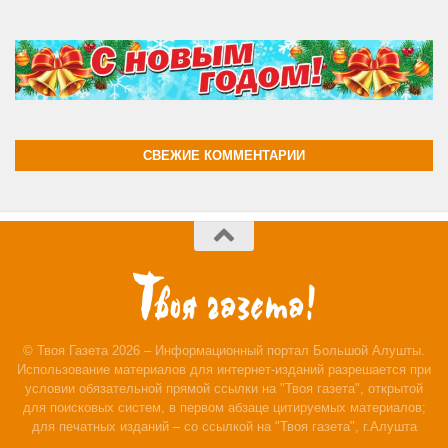
СВЕЖИЕ КОММЕНТАРИИ
© Твоя Газета 2026 – Информационный портал Большой Алушты.
Использование материалов для интернет-изданий разрешается при
условии обязательной прямой ссылки на "Твоя газета", открытой
для поисковых систем, в первом абзаце цитируемых материалов;
для печатных изданий – со ссылкой на "Твоя газета", г.Алушта