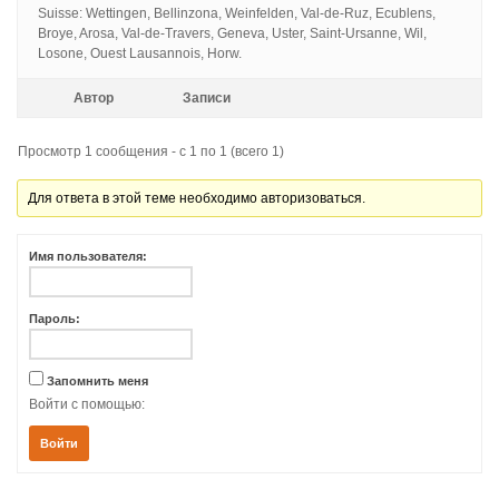
Suisse: Wettingen, Bellinzona, Weinfelden, Val-de-Ruz, Ecublens,
Broye, Arosa, Val-de-Travers, Geneva, Uster, Saint-Ursanne, Wil,
Losone, Ouest Lausannois, Horw.
Автор
Записи
Просмотр 1 сообщения - с 1 по 1 (всего 1)
Для ответа в этой теме необходимо авторизоваться.
Имя пользователя:
Пароль:
Запомнить меня
Войти с помощью:
Войти