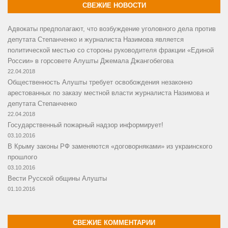
СВЕЖИЕ НОВОСТИ
Адвокаты предполагают, что возбуждение уголовного дела против
депутата Степанченко и журналиста Назимова является
политической местью со стороны руководителя фракции «Единой
России» в горсовете Алушты Джемала Джангобегова
22.04.2018
Общественность Алушты требует освобождения незаконно
арестованных по заказу местной власти журналиста Назимова и
депутата Степанченко
22.04.2018
Государственный пожарный надзор информирует!
03.10.2016
В Крыму законы РФ заменяются «договорняками» из украинского
прошлого
03.10.2016
Вести Русской общины Алушты
01.10.2016
СВЕЖИЕ КОММЕНТАРИИ