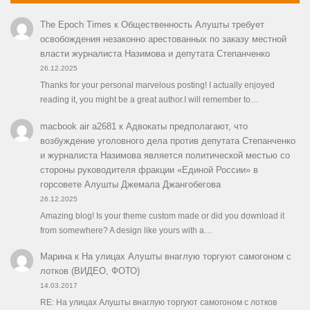
The Epoch Times
к
Общественность Алушты требует
освобождения незаконно арестованных по заказу местной
власти журналиста Назимова и депутата Степанченко
26.12.2025
Thanks for your personal marvelous posting! I actually enjoyed
reading it, you might be a great author.I will remember to…
macbook air a2681
к
Адвокаты предполагают, что
возбуждение уголовного дела против депутата Степанченко
и журналиста Назимова является политической местью со
стороны руководителя фракции «Единой России» в
горсовете Алушты Джемала Джангобегова
26.12.2025
Amazing blog! Is your theme custom made or did you download it
from somewhere? A design like yours with a…
Марина
к
На улицах Алушты внаглую торгуют самогоном с
лотков (ВИДЕО, ФОТО)
14.03.2017
RE: На улицах Алушты внаглую торгуют самогоном с лотков