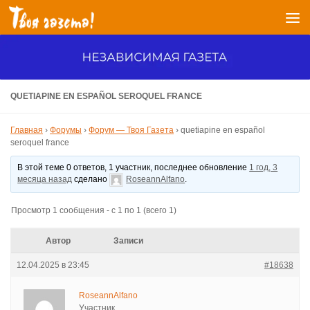
Перейти к содержимому
QUETIAPINE EN ESPAÑOL SEROQUEL FRANCE
Главная
›
Форумы
›
Форум — Твоя Газета
›
quetiapine en español
seroquel france
В этой теме 0 ответов, 1 участник, последнее обновление
1 год, 3
месяца назад
сделано
RoseannAlfano
.
Просмотр 1 сообщения - с 1 по 1 (всего 1)
Автор
Записи
12.04.2025 в 23:45
#18638
RoseannAlfano
Участник