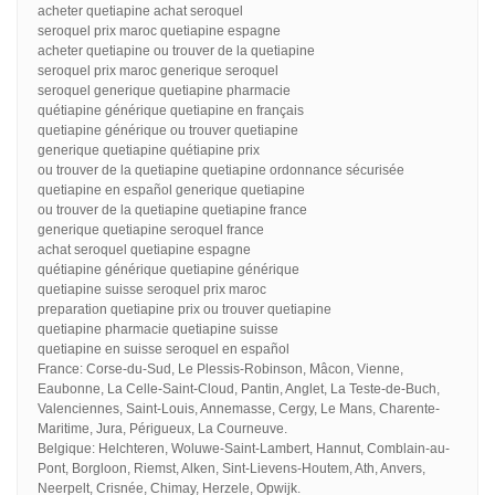
acheter quetiapine achat seroquel
seroquel prix maroc quetiapine espagne
acheter quetiapine ou trouver de la quetiapine
seroquel prix maroc generique seroquel
seroquel generique quetiapine pharmacie
quétiapine générique quetiapine en français
quetiapine générique ou trouver quetiapine
generique quetiapine quétiapine prix
ou trouver de la quetiapine quetiapine ordonnance sécurisée
quetiapine en español generique quetiapine
ou trouver de la quetiapine quetiapine france
generique quetiapine seroquel france
achat seroquel quetiapine espagne
quétiapine générique quetiapine générique
quetiapine suisse seroquel prix maroc
preparation quetiapine prix ou trouver quetiapine
quetiapine pharmacie quetiapine suisse
quetiapine en suisse seroquel en español
France: Corse-du-Sud, Le Plessis-Robinson, Mâcon, Vienne,
Eaubonne, La Celle-Saint-Cloud, Pantin, Anglet, La Teste-de-Buch,
Valenciennes, Saint-Louis, Annemasse, Cergy, Le Mans, Charente-
Maritime, Jura, Périgueux, La Courneuve.
Belgique: Helchteren, Woluwe-Saint-Lambert, Hannut, Comblain-au-
Pont, Borgloon, Riemst, Alken, Sint-Lievens-Houtem, Ath, Anvers,
Neerpelt, Crisnée, Chimay, Herzele, Opwijk.