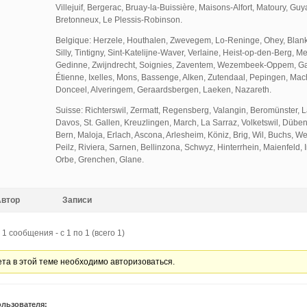
Villejuif, Bergerac, Bruay-la-Buissière, Maisons-Alfort, Matoury, Gu
Bretonneux, Le Plessis-Robinson.
Belgique: Herzele, Houthalen, Zwevegem, Lo-Reninge, Ohey, Bla
Silly, Tintigny, Sint-Katelijne-Waver, Verlaine, Heist-op-den-Berg, M
Gedinne, Zwijndrecht, Soignies, Zaventem, Wezembeek-Oppem, Ga
Étienne, Ixelles, Mons, Bassenge, Alken, Zutendaal, Pepingen, Mac
Donceel, Alveringem, Geraardsbergen, Laeken, Nazareth.
Suisse: Richterswil, Zermatt, Regensberg, Valangin, Beromünster,
Davos, St. Gallen, Kreuzlingen, March, La Sarraz, Volketswil, Dübendo
Bern, Maloja, Erlach, Ascona, Arlesheim, Köniz, Brig, Wil, Buchs, We
Peilz, Riviera, Sarnen, Bellinzona, Schwyz, Hinterrhein, Maienfeld, 
Orbe, Grenchen, Glane.
Автор
Записи
1 сообщения - с 1 по 1 (всего 1)
ета в этой теме необходимо авторизоваться.
ользователя: