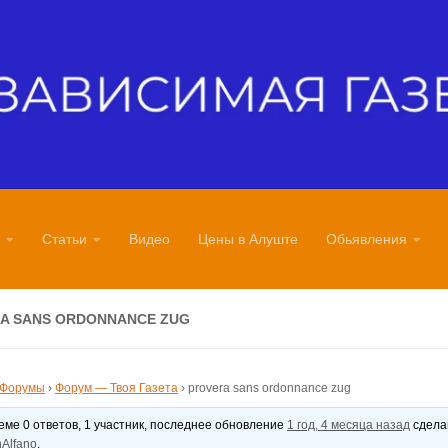
Статьи
Видео
Цены в Алуште
Обьявления
A SANS ORDONNANCE ZUG
Форумы
›
Форум — Твоя Газета
›
provera sans ordonnance zug
теме 0 ответов, 1 участник, последнее обновление
1 год, 4 месяца назад
сдел
Alfano
.