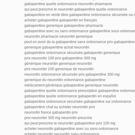
gabapentine quelle ordonnance neurontin pharmacie
qui peut prescrire le neurontin gabapentine quelle ordonnance
gabapentine en vente libre gabapentine ordonnance sécurisée ou 
acheter gabapentine gabapentin en français
gabapentine generique gabapentine pharmacie
gabapentine avec ou sans ordonnance gabapentine sous ordonna
neurontin pharmacie neurontin generique
peut on avoir de la gabapentine sans ordonnance prix gabapentin
generique gabapentine achat neurontin
gabapentine ordonnance sécurisée gabapentin generique
prix neurontin 100 prix gabapentine 300 mg
générique neurontin generique neurontin
prix neurontin 100 generique de neurontin
neurontin ordonnance sécurisée prix gabapentine 300 mg
generique du neurontin ordonnance gabapentine
médicament générique gabapentine generique neurontin
gabapentine quelle ordonnance prescription gabapentine ordonna
gabapentine quelle ordonnance gabapentin en español
gabapentine ordonnance securisée gabapentine sur ordonnance
gabapentine chat ou acheter neurontin prix
neurontin france gabapentin prix
prix neurontin 300 mg neurontin prescrire
qui peut prescrire le neurontin gabapentine prix 100 mg
acheter neurontin gabapentine avec ou sans ordonnance
acheter neurontin neurontin sans ordonnance