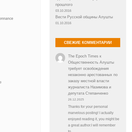
прошлого
03.10.2016
Вести Русской общины Алушты
donnance
01.10.2016
СВЕЖИЕ КОММЕНТАРИИ
The Epoch Times
к
Общественность Алушты
требует освобождения
незаконно арестованных по
заказу местной власти
e
журналиста Назимова и
депутата Степанченко
26.12.2025
Thanks for your personal
marvelous posting! I actually
enjoyed reading it, you might be
a great author.I will remember
to…