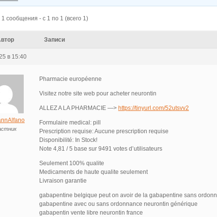
1 сообщения - с 1 по 1 (всего 1)
Автор
Записи
25 в 15:40
Pharmacie européenne
Visitez notre site web pour acheter neurontin
ALLEZ A LA PHARMACIE —>
https://tinyurl.com/52utsvv2
nnAlfano
Formulaire medical: pill
астник
Prescription requise: Aucune prescription requise
Disponibilité: In Stock!
Note 4,81 / 5 base sur 9491 votes d’utilisateurs
Seulement 100% qualite
Medicaments de haute qualite seulement
Livraison garantie
gabapentine belgique peut on avoir de la gabapentine sans ordon
gabapentine avec ou sans ordonnance neurontin générique
gabapentin vente libre neurontin france