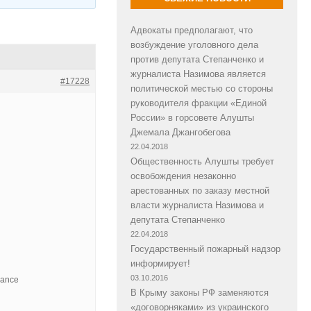
Адвокаты предполагают, что
возбуждение уголовного дела
против депутата Степанченко и
журналиста Назимова является
#17228
политической местью со стороны
руководителя фракции «Единой
России» в горсовете Алушты
Джемала Джангобегова
22.04.2018
Общественность Алушты требует
освобождения незаконно
арестованных по заказу местной
власти журналиста Назимова и
депутата Степанченко
22.04.2018
Государственный пожарный надзор
информирует!
03.10.2016
nance
В Крыму законы РФ заменяются
«договорняками» из украинского