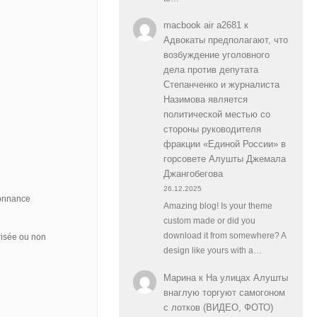
macbook air a2681
к
Адвокаты предполагают, что
возбуждение уголовного
дела против депутата
Степанченко и журналиста
Назимова является
политической местью со
стороны руководителя
фракции «Единой России» в
горсовете Алушты Джемала
Джангобегова
26.12.2025
donnance
Amazing blog! Is your theme
custom made or did you
download it from somewhere? A
isée ou non
design like yours with a…
Марина
к
На улицах Алушты
внаглую торгуют самогоном
с лотков (ВИДЕО, ФОТО)