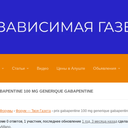
Статьи
Видео
Цены в Алуште
Обьявления
ABAPENTINE 100 MG GENERIQUE GABAPENTINE
Форумы
›
Форум — Твоя Газета
›
prix gabapentine 100 mg generique gabapenti
теме 0 ответов, 1 участник, последнее обновление
1 год, 3 месяца назад
сдел
Alfano
.