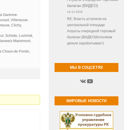
балаган (ВИДЕО)
14.12.2016
 La Garenne-
RE: Власть устроила на
court, Villeneuve-
rneuve, Clichy,
центральной площади
Алушты очередной торговый
l, Schilde, Lochristi,
балаган (ВИДЕО)Исполком
rlanwelz-Mariemont,
деньги зарабатывает)
 La Chaux-de-Fonds,
МЫ В СОЦСЕТЯХ
ВКонтакте
YouTube
МИРОВЫЕ НОВОСТИ