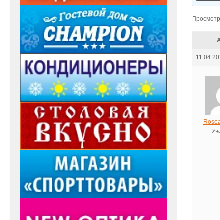
Просмотр 
11.04.20
Rosea
Уч