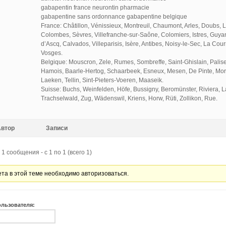
gabapentin france neurontin pharmacie
gabapentine sans ordonnance gabapentine belgique
France: Châtillon, Vénissieux, Montreuil, Chaumont, Arles, Doubs,
Colombes, Sèvres, Villefranche-sur-Saône, Colomiers, Istres, Guyan
d’Ascq, Calvados, Villeparisis, Isère, Antibes, Noisy-le-Sec, La Cou
Vosges.
Belgique: Mouscron, Zele, Rumes, Sombreffe, Saint-Ghislain, Paliseu
Hamois, Baarle-Hertog, Schaarbeek, Esneux, Mesen, De Pinte, Mo
Laeken, Tellin, Sint-Pieters-Voeren, Maaseik.
Suisse: Buchs, Weinfelden, Höfe, Bussigny, Beromünster, Riviera,
Trachselwald, Zug, Wädenswil, Kriens, Horw, Rüti, Zollikon, Rue.
Автор
Записи
1 сообщения - с 1 по 1 (всего 1)
ета в этой теме необходимо авторизоваться.
ользователя: