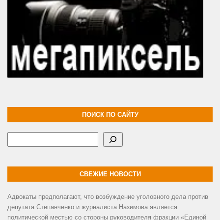
ПОИСК ПО САЙТУ
Поиск
СВЕЖИЕ НОВОСТИ
Адвокаты предполагают, что возбуждение уголовного дела против
депутата Степанченко и журналиста Назимова является
политической местью со стороны руководителя фракции «Единой