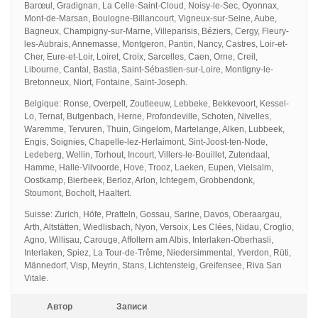
Barœul, Gradignan, La Celle-Saint-Cloud, Noisy-le-Sec, Oyonnax,
Mont-de-Marsan, Boulogne-Billancourt, Vigneux-sur-Seine, Aube,
Bagneux, Champigny-sur-Marne, Villeparisis, Béziers, Cergy, Fleury-
les-Aubrais, Annemasse, Montgeron, Pantin, Nancy, Castres, Loir-et-
Cher, Eure-et-Loir, Loiret, Croix, Sarcelles, Caen, Orne, Creil,
Libourne, Cantal, Bastia, Saint-Sébastien-sur-Loire, Montigny-le-
Bretonneux, Niort, Fontaine, Saint-Joseph.
Belgique: Ronse, Overpelt, Zoutleeuw, Lebbeke, Bekkevoort, Kessel-
Lo, Ternat, Butgenbach, Herne, Profondeville, Schoten, Nivelles,
Waremme, Tervuren, Thuin, Gingelom, Martelange, Alken, Lubbeek,
Engis, Soignies, Chapelle-lez-Herlaimont, Sint-Joost-ten-Node,
Ledeberg, Wellin, Torhout, Incourt, Villers-le-Bouillet, Zutendaal,
Hamme, Halle-Vilvoorde, Hove, Trooz, Laeken, Eupen, Vielsalm,
Oostkamp, Bierbeek, Berloz, Arlon, Ichtegem, Grobbendonk,
Stoumont, Bocholt, Haaltert.
Suisse: Zurich, Höfe, Pratteln, Gossau, Sarine, Davos, Oberaargau,
Arth, Altstätten, Wiedlisbach, Nyon, Versoix, Les Clées, Nidau, Croglio,
Agno, Willisau, Carouge, Affoltern am Albis, Interlaken-Oberhasli,
Interlaken, Spiez, La Tour-de-Trême, Niedersimmental, Yverdon, Rüti,
Männedorf, Visp, Meyrin, Stans, Lichtensteig, Greifensee, Riva San
Vitale.
Автор
Записи