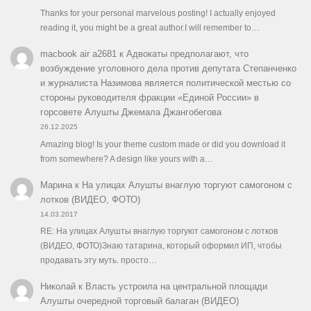
Thanks for your personal marvelous posting! I actually enjoyed
reading it, you might be a great author.I will remember to…
macbook air a2681
к
Адвокаты предполагают, что
возбуждение уголовного дела против депутата Степанченко
и журналиста Назимова является политической местью со
стороны руководителя фракции «Единой России» в
горсовете Алушты Джемала Джангобегова
26.12.2025
Amazing blog! Is your theme custom made or did you download it
from somewhere? A design like yours with a…
Марина
к
На улицах Алушты внаглую торгуют самогоном с
лотков (ВИДЕО, ФОТО)
14.03.2017
RE: На улицах Алушты внаглую торгуют самогоном с лотков
(ВИДЕО, ФОТО)Знаю татарина, который оформил ИП, чтобы
продавать эту муть. просто…
Николай
к
Власть устроила на центральной площади
Алушты очередной торговый балаган (ВИДЕО)