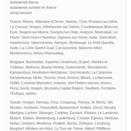
dutasteride france
dutasteride acheter en france
achat avodart
France: Reims, Villenave-d’Ornon, Vannes, Cher, Romans-sur-Isère,
Le Creusot, Vosges, Villefranche-sur-Saône, Coudekerque-Branche,
Eure, Nogent-sur-Marne, Savigny-sur-Orge, Avignon, Manosque, Le
Havre, Saint-Ouen-l’Aumône, Vigneux-sur-Seine, Aube, Saint-Malo,
Hazebrouck, Valenciennes, Alençon, Montrouge, Le Petit-Quevilly,
Aude, La Celle-Saint-Cloud, Carcassonne, Maisons-Alfort,
Montmorency, Vélizy-Villacoublay.
Belgique: Bonheiden, Kapellen, Anderlues, Eupen, Merbes-le-
Château, Wallonia, Baarle-Hertog, Oudenaarde, Wuustwezel,
Kampenhout, Houthalen-Helchteren, Sint-Amands, La Calamine,
Denderleeuw, Melle, Tournai, Hove, Kinrooi, Bièvre, Lichtervelde,
Ouffet, Comines-Warneton, Ardooie, Sint-Pieters-Voeren, Anvers,
Pecq, Gooik, Izegem, Brussels-Capital Region, Geetbets, Fontaine-
l’Évêque, Ixelles.
Suisse: Horgen, Herisau, Chur, Cossonay, Thônex, St. Moritz, Wil,
Moutier, Schlieren, Frauenfeld, Bassersdorf, Huttwil, Zürich, Boudry,
Martigny, Lachen, Valangin, Conthey, Zurzach, Riehen, Le Landeron,
Bülach, Ebikon, Waldenburg, Laufenburg, Crissier, Eglisau, Veveyse,
Nidau, Orsières, Montreux, Pratteln, Buchs, Zofingen, Lenzburg,
Burgdorf, Affoltern am Albis, La Tour-de-Trême, Altdorf, Pfäffikon,