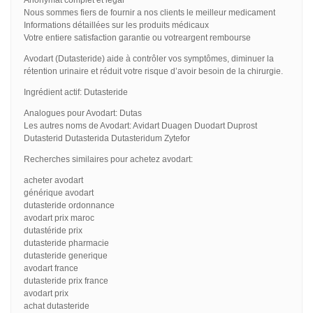
Nous sommes fiers de fournir a nos clients le meilleur medicament
Informations détaillées sur les produits médicaux
Votre entiere satisfaction garantie ou votreargent rembourse
Avodart (Dutasteride) aide à contrôler vos symptômes, diminuer la
rétention urinaire et réduit votre risque d’avoir besoin de la chirurgie.
Ingrédient actif: Dutasteride
Analogues pour Avodart: Dutas
Les autres noms de Avodart: Avidart Duagen Duodart Duprost
Dutasterid Dutasterida Dutasteridum Zytefor
Recherches similaires pour achetez avodart:
acheter avodart
générique avodart
dutasteride ordonnance
avodart prix maroc
dutastéride prix
dutasteride pharmacie
dutasteride generique
avodart france
dutasteride prix france
avodart prix
achat dutasteride