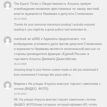
The Epoch Times
к
Общественность Алушты требует
освобождения незаконно арестованных по заказу местной
власти журналиста Назимова и депутата Степанченко
26.12.2025
Thanks for your personal marvelous posting! I actually enjoyed
reading it, you might be a great author.I will remember to…
macbook air a2681
к
Адвокаты предполагают, что
возбуждение уголовного дела против депутата Степанченко
и журналиста Назимова является политической местью со
стороны руководителя фракции «Единой России» в
горсовете Алушты Джемала Джангобегова
26.12.2025
Amazing blog! Is your theme custom made or did you download it
from somewhere? A design like yours with a…
Марина
к
На улицах Алушты внаглую торгуют самогоном с
лотков (ВИДЕО, ФОТО)
14.03.2017
RE: На улицах Алушты внаглую торгуют самогоном с лотков
(ВИДЕО, ФОТО)Знаю татарина, который оформил ИП, чтобы