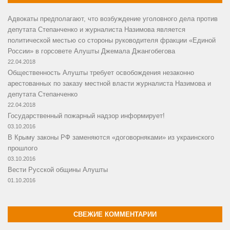
Адвокаты предполагают, что возбуждение уголовного дела против
депутата Степанченко и журналиста Назимова является
политической местью со стороны руководителя фракции «Единой
России» в горсовете Алушты Джемала Джангобегова
22.04.2018
Общественность Алушты требует освобождения незаконно
арестованных по заказу местной власти журналиста Назимова и
депутата Степанченко
22.04.2018
Государственный пожарный надзор информирует!
03.10.2016
В Крыму законы РФ заменяются «договорняками» из украинского
прошлого
03.10.2016
Вести Русской общины Алушты
01.10.2016
СВЕЖИЕ КОММЕНТАРИИ