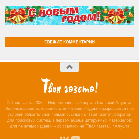
СВЕЖИЕ КОММЕНТАРИИ
© Твоя Газета 2026 – Информационный портал Большой Алушты.
Использование материалов для интернет-изданий разрешается при
условии обязательной прямой ссылки на "Твоя газета", открытой
для поисковых систем, в первом абзаце цитируемых материалов;
для печатных изданий – со ссылкой на "Твоя газета", г.Алушта