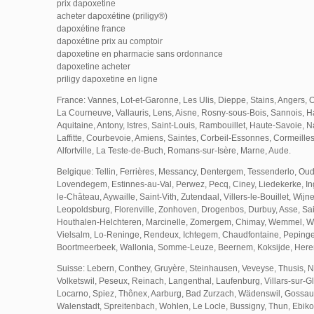
prix dapoxetine
acheter dapoxétine (priligy®)
dapoxétine france
dapoxétine prix au comptoir
dapoxetine en pharmacie sans ordonnance
dapoxetine acheter
priligy dapoxetine en ligne
France: Vannes, Lot-et-Garonne, Les Ulis, Dieppe, Stains, Angers,
La Courneuve, Vallauris, Lens, Aisne, Rosny-sous-Bois, Sannois, 
Aquitaine, Antony, Istres, Saint-Louis, Rambouillet, Haute-Savoie, 
Laffitte, Courbevoie, Amiens, Saintes, Corbeil-Essonnes, Cormeilles
Alfortville, La Teste-de-Buch, Romans-sur-Isère, Marne, Aude.
Belgique: Tellin, Ferrières, Messancy, Dentergem, Tessenderlo, Ou
Lovendegem, Estinnes-au-Val, Perwez, Pecq, Ciney, Liedekerke, I
le-Château, Aywaille, Saint-Vith, Zutendaal, Villers-le-Bouillet, Wij
Leopoldsburg, Florenville, Zonhoven, Drogenbos, Durbuy, Asse, Sai
Houthalen-Helchteren, Marcinelle, Zomergem, Chimay, Wemmel,
Vielsalm, Lo-Reninge, Rendeux, Ichtegem, Chaudfontaine, Pepinge
Boortmeerbeek, Wallonia, Somme-Leuze, Beernem, Koksijde, Here
Suisse: Lebern, Conthey, Gruyère, Steinhausen, Veveyse, Thusis, N
Volketswil, Peseux, Reinach, Langenthal, Laufenburg, Villars-sur-Gl
Locarno, Spiez, Thônex, Aarburg, Bad Zurzach, Wädenswil, Gossau
Walenstadt, Spreitenbach, Wohlen, Le Locle, Bussigny, Thun, Ebiko