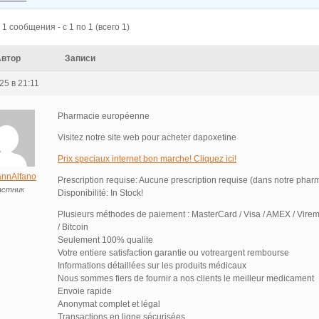
1 сообщения - с 1 по 1 (всего 1)
Автор
Записи
25 в 21:11
Pharmacie européenne
Visitez notre site web pour acheter dapoxetine
Prix speciaux internet bon marche! Cliquez ici!
nnAlfano
Prescription requise: Aucune prescription requise (dans notre phar
астник
Disponibilité: In Stock!
Plusieurs méthodes de paiement : MasterCard / Visa / AMEX / Virem
/ Bitcoin
Seulement 100% qualite
Votre entiere satisfaction garantie ou votreargent rembourse
Informations détaillées sur les produits médicaux
Nous sommes fiers de fournir a nos clients le meilleur medicament
Envoie rapide
Anonymat complet et légal
Transactions en ligne sécurisées