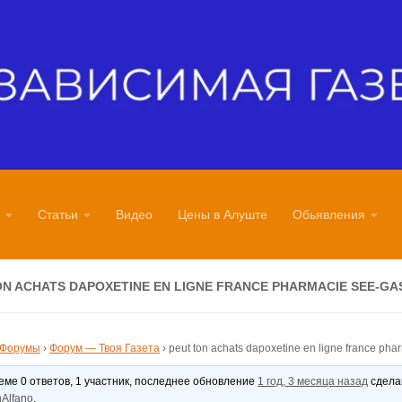
Статьи
Видео
Цены в Алуште
Обьявления
ON ACHATS DAPOXETINE EN LIGNE FRANCE PHARMACIE SEE-GA
Форумы
›
Форум — Твоя Газета
›
peut ton achats dapoxetine en ligne france pha
теме 0 ответов, 1 участник, последнее обновление
1 год, 3 месяца назад
сдел
Alfano
.