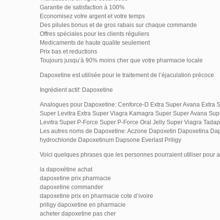
Garantie de satisfaction à 100%
Economisez votre argent et votre temps
Des pilules bonus et de gros rabais sur chaque commande
Offres spéciales pour les clients réguliers
Medicaments de haute qualite seulement
Prix bas et reductions
Toujours jusqu’à 90% moins cher que votre pharmacie locale
Dapoxetine est utilisée pour le traitement de l’éjaculation précoce.
Ingrédient actif: Dapoxetine
Analogues pour Dapoxetine: Cenforce-D Extra Super Avana Extra Su
Super Levitra Extra Super Viagra Kamagra Super Super Avana Supe
Levitra Super P-Force Super P-Force Oral Jelly Super Viagra Tada
Les autres noms de Dapoxetine: Aczone Dapoxetin Dapoxetina Da
hydrochloride Dapoxetinum Dapsone Everlast Priligy
Voici quelques phrases que les personnes pourraient utiliser pour 
la dapoxétine achat
dapoxetine prix pharmacie
dapoxetine commander
dapoxetine prix en pharmacie cote d’ivoire
priligy dapoxetine en pharmacie
acheter dapoxetine pas cher