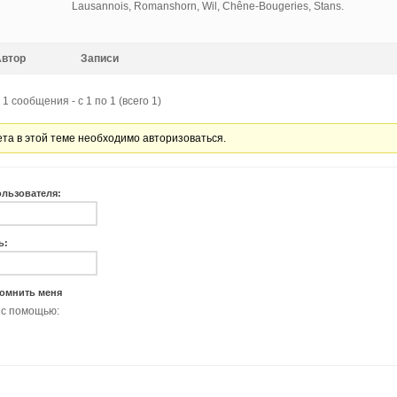
Lausannois, Romanshorn, Wil, Chêne-Bougeries, Stans.
Автор
Записи
1 сообщения - с 1 по 1 (всего 1)
ета в этой теме необходимо авторизоваться.
ользователя:
ь:
омнить меня
 с помощью: