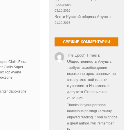
прошлого
03.10.2016
Вести Русской общины Алушты
01.10.2016
СВЕЖИЕ КОММЕНТАРИИ
The Epoch Times
к
Общественность Алушты
per Cialis Extra
r Cialis Super
требует освобождения
pox Top Avana
незаконно арестованных по
poxetine
заказу местной власти
журналиста Назимова и
achter dapoxetine:
депутата Степанченко
26.12.2025
Thanks for your personal
marvelous posting! I actually
enjoyed reading it, you might be
a great author.I will remember
to…