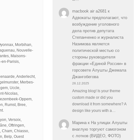
macbook air a2681
к
Адвокаты предполагают, что
возбуждение уголовного
дела против депутата
Степанченко и журналиста
Назимова является
 Oyonnax, Morbihan,
Haguenau, Nouvelle-
политической местью со
Nantes, Maisons-
стороны руководителя
-en-Parisis,
фракции «Единой России» в
горсовете Алушты Джемала
denaarde, Anderlecht,
Джангобегова
ngelmunster, Merbes-
26.12.2025
negem, Uccle,
Amazing blog! Is your theme
nt-Nicolas,
custom made or did you
 Wezembeek-Oppem,
download it from somewhere? A
n, Rumst, Bree,
nt.
design like yours with a…
yon, Versoix,
Марина
к
На улицах Алушты
âne, Oftringen,
внаглую торгуют самогоном
, Cham, Chiasso,
с лотков (ВИДЕО, ФОТО)
n, Belp, Ouest