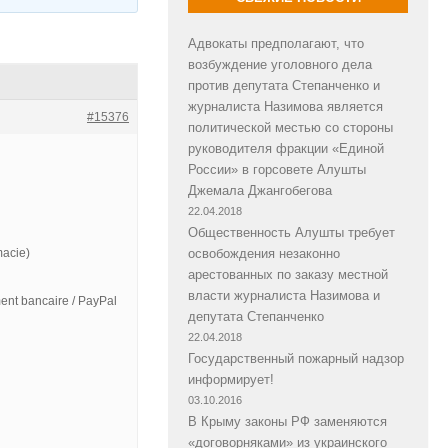
Адвокаты предполагают, что
возбуждение уголовного дела
против депутата Степанченко и
журналиста Назимова является
#15376
политической местью со стороны
руководителя фракции «Единой
России» в горсовете Алушты
Джемала Джангобегова
22.04.2018
Общественность Алушты требует
macie)
освобождения незаконно
арестованных по заказу местной
власти журналиста Назимова и
ent bancaire / PayPal
депутата Степанченко
22.04.2018
Государственный пожарный надзор
информирует!
03.10.2016
В Крыму законы РФ заменяются
«договорняками» из украинского