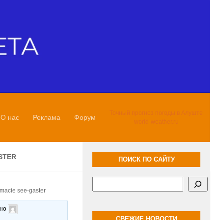
Точный прогноз погоды в Алуште
О нас
Реклама
Форум
world-weather.ru
STER
ПОИСК ПО САЙТУ
Поиск
rmacie see-gaster
ано
СВЕЖИЕ НОВОСТИ