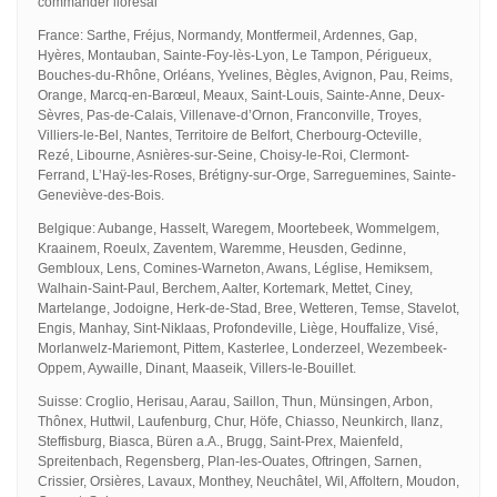
commander liorésal
France: Sarthe, Fréjus, Normandy, Montfermeil, Ardennes, Gap,
Hyères, Montauban, Sainte-Foy-lès-Lyon, Le Tampon, Périgueux,
Bouches-du-Rhône, Orléans, Yvelines, Bègles, Avignon, Pau, Reims,
Orange, Marcq-en-Barœul, Meaux, Saint-Louis, Sainte-Anne, Deux-
Sèvres, Pas-de-Calais, Villenave-d’Ornon, Franconville, Troyes,
Villiers-le-Bel, Nantes, Territoire de Belfort, Cherbourg-Octeville,
Rezé, Libourne, Asnières-sur-Seine, Choisy-le-Roi, Clermont-
Ferrand, L’Haÿ-les-Roses, Brétigny-sur-Orge, Sarreguemines, Sainte-
Geneviève-des-Bois.
Belgique: Aubange, Hasselt, Waregem, Moortebeek, Wommelgem,
Kraainem, Roeulx, Zaventem, Waremme, Heusden, Gedinne,
Gembloux, Lens, Comines-Warneton, Awans, Léglise, Hemiksem,
Walhain-Saint-Paul, Berchem, Aalter, Kortemark, Mettet, Ciney,
Martelange, Jodoigne, Herk-de-Stad, Bree, Wetteren, Temse, Stavelot,
Engis, Manhay, Sint-Niklaas, Profondeville, Liège, Houffalize, Visé,
Morlanwelz-Mariemont, Pittem, Kasterlee, Londerzeel, Wezembeek-
Oppem, Aywaille, Dinant, Maaseik, Villers-le-Bouillet.
Suisse: Croglio, Herisau, Aarau, Saillon, Thun, Münsingen, Arbon,
Thônex, Huttwil, Laufenburg, Chur, Höfe, Chiasso, Neunkirch, Ilanz,
Steffisburg, Biasca, Büren a.A., Brugg, Saint-Prex, Maienfeld,
Spreitenbach, Regensberg, Plan-les-Ouates, Oftringen, Sarnen,
Crissier, Orsières, Lavaux, Monthey, Neuchâtel, Wil, Affoltern, Moudon,