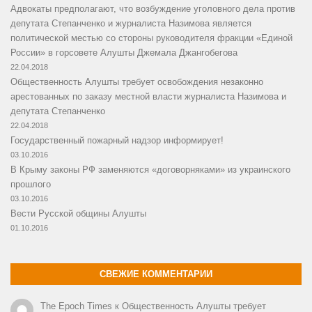
Адвокаты предполагают, что возбуждение уголовного дела против
депутата Степанченко и журналиста Назимова является
политической местью со стороны руководителя фракции «Единой
России» в горсовете Алушты Джемала Джангобегова
22.04.2018
Общественность Алушты требует освобождения незаконно
арестованных по заказу местной власти журналиста Назимова и
депутата Степанченко
22.04.2018
Государственный пожарный надзор информирует!
03.10.2016
В Крыму законы РФ заменяются «договорняками» из украинского
прошлого
03.10.2016
Вести Русской общины Алушты
01.10.2016
СВЕЖИЕ КОММЕНТАРИИ
The Epoch Times
к
Общественность Алушты требует