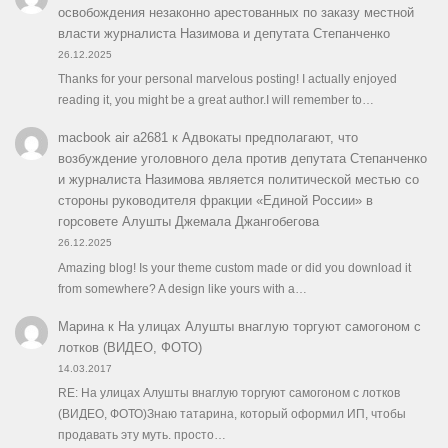
освобождения незаконно арестованных по заказу местной
власти журналиста Назимова и депутата Степанченко
26.12.2025
Thanks for your personal marvelous posting! I actually enjoyed
reading it, you might be a great author.I will remember to…
macbook air a2681
к
Адвокаты предполагают, что
возбуждение уголовного дела против депутата Степанченко
и журналиста Назимова является политической местью со
стороны руководителя фракции «Единой России» в
горсовете Алушты Джемала Джангобегова
26.12.2025
Amazing blog! Is your theme custom made or did you download it
from somewhere? A design like yours with a…
Марина
к
На улицах Алушты внаглую торгуют самогоном с
лотков (ВИДЕО, ФОТО)
14.03.2017
RE: На улицах Алушты внаглую торгуют самогоном с лотков
(ВИДЕО, ФОТО)Знаю татарина, который оформил ИП, чтобы
продавать эту муть. просто…