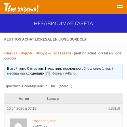
Перейти к содержимому
PEUT TON ACHAT LIORESAL EN LIGNE GORDOLA
Главная
›
Форумы
›
Форум — Твоя Газета
›
peut ton achat lioresal en ligne
gordola
В этой теме 0 ответов, 1 участник, последнее обновление
1 год, 3
месяца назад
сделано
RoseannAlfano
.
Просмотр 1 сообщения - с 1 по 1 (всего 1)
Автор
Записи
10.04.2025 в 07:13
#15819
RoseannAlfano
Участник