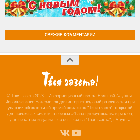
СВЕЖИЕ КОММЕНТАРИИ
© Твоя Газета 2026 – Информационный портал Большой Алушты.
Использование материалов для интернет-изданий разрешается при
условии обязательной прямой ссылки на "Твоя газета", открытой
для поисковых систем, в первом абзаце цитируемых материалов;
для печатных изданий – со ссылкой на "Твоя газета", г.Алушта