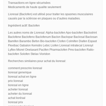
Transactions en ligne sécurisées
Medicaments de haute qualite seulement
Lioresal (Baclofen) est utilisé pour traiter les spasmes musculaires
causés par la sclérose en plaques ou d’autres maladies.
Ingrédient actif: Baclofen
Les autres noms de Lioresal: Alpha-baclofen Apo-baclofen Baclodrint
Baclofene Baclofeno Baclofenum Baclon Baclopar Baclosal Baclosan
Bamifen Barambo Befon Bio-baclofen Clofen Colmifen Diafen Espast
Flexibac Gabalon Kemstro Lebic Liofen Lioresal intratecal Lioresyl
Lyflex Miorel Onelaxant Pacifen Pharmaclofen Pms-baclofen Ratio-
baclofen Solofen Stelax Vioridon
Recherches similaires pour achat du lioresal:
comment prescrire lioresal
lioresal generique
lioresal achat en ligne
prix lioresal
lioresal en ligne
acheter lioresal
acheter du lioresal
achat liorésal
lioresal prix