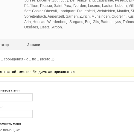
Suisse: Lucerne, Zug, Lutry, Bern-Mittelland, Lausanne, Peseux, Bri
Pfäffikon, Plessur, Saint-Prex, Yverdon, Losone, Laufen, Lebern, Vil
See-Gaster, Oberwil, Landquart, Frauenfeld, Weinfelden, Moutier, Sie
Spreitenbach, Appenzell, Sarnen, Zurich, Münsingen, Cudrefin, Kü
Arth, Herisau, Werdenberg, Sargans, Brig-Glis, Baden, Lyss, Thônex
Orsières, Liestal, Arbon.
Автор
Записи
1 сообщения - с 1 по 1 (всего 1)
ета в этой теме необходимо авторизоваться.
ользователя:
ь:
омнить меня
 с помощью: