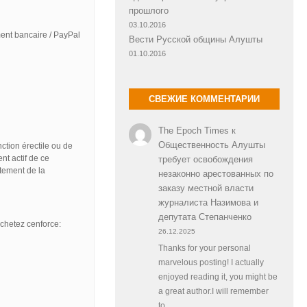
прошлого
03.10.2016
ent bancaire / PayPal
Вести Русской общины Алушты
01.10.2016
СВЕЖИЕ КОММЕНТАРИИ
The Epoch Times
к
Общественность Алушты
ction érectile ou de
nt actif de ce
требует освобождения
tement de la
незаконно арестованных по
заказу местной власти
журналиста Назимова и
депутата Степанченко
achetez cenforce:
26.12.2025
Thanks for your personal
marvelous posting! I actually
enjoyed reading it, you might be
a great author.I will remember
to…