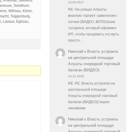
g, Rheintal, Seeland,
14.03.2017
leneuve, Solothurn,
RE: На улицах Алушты
rre, Willisau, Köniz,
внаглую торгуют самогоном с
snacht, Toggenburg,
, Lavaux, Eglisau,
лотков (ВИДЕО, ФОТО)Знаю
татарина, который оформил
ИП, чтобы продавать эту муть.
просто…
Николай
к
Власть устроила
на центральной площади
Алушты очередной торговый
балаган (ВИДЕО)
14.12.2016
RE: RE: Власть устроила на
центральной площади
Алушты очередной торговый
балаган (ВИДЕО)Скорее
чиновники
Николай
к
Власть устроила
на центральной площади
Алушты очередной торговый