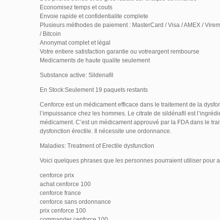
Economisez temps et couts
Envoie rapide et confidentialite complete
Plusieurs méthodes de paiement : MasterCard / Visa / AMEX / Virem
/ Bitcoin
Anonymat complet et légal
Votre entiere satisfaction garantie ou votreargent rembourse
Medicaments de haute qualite seulement
Substance active: Sildenafil
En Stock:Seulement 19 paquets restants
Cenforce est un médicament efficace dans le traitement de la dysfon
l’impuissance chez les hommes. Le citrate de sildénafil est l’ingrédie
médicament. C’est un médicament approuvé par la FDA dans le trai
dysfonction érectile. Il nécessite une ordonnance.
Maladies: Treatment of Erectile dysfunction
Voici quelques phrases que les personnes pourraient utiliser pour 
cenforce prix
achat cenforce 100
cenforce france
cenforce sans ordonnance
prix cenforce 100
commander cenforce 100