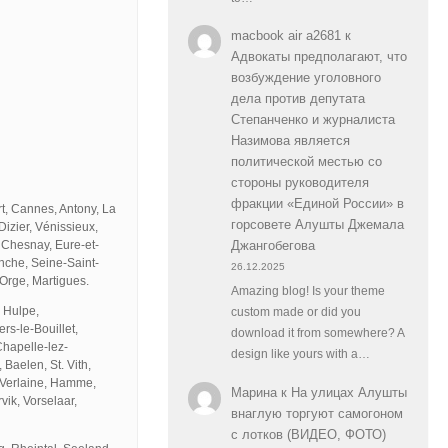
macbook air a2681
к
Адвокаты предполагают, что
возбуждение уголовного
дела против депутата
Степанченко и журналиста
Назимова является
политической местью со
стороны руководителя
фракции «Единой России» в
t, Cannes, Antony, La
горсовете Алушты Джемала
izier, Vénissieux,
e Chesnay, Eure-et-
Джангобегова
anche, Seine-Saint-
26.12.2025
Orge, Martigues.
Amazing blog! Is your theme
 Hulpe,
custom made or did you
rs-le-Bouillet,
download it from somewhere? A
Chapelle-lez-
design like yours with a…
Baelen, St. Vith,
, Verlaine, Hamme,
Марина
к
На улицах Алушты
ik, Vorselaar,
внаглую торгуют самогоном
с лотков (ВИДЕО, ФОТО)