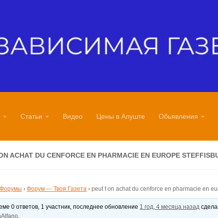
Статьи
Видео
Цены в Алуште
Обьявления
 ON ACHAT DU CENFORCE EN PHARMACIE EN EUROPE STEFFISB
Форумы
›
Форум — Твоя Газета
›
peut t on achat du cenforce en pharmacie en eu
теме 0 ответов, 1 участник, последнее обновление
1 год, 4 месяца назад
сдел
Alfano
.