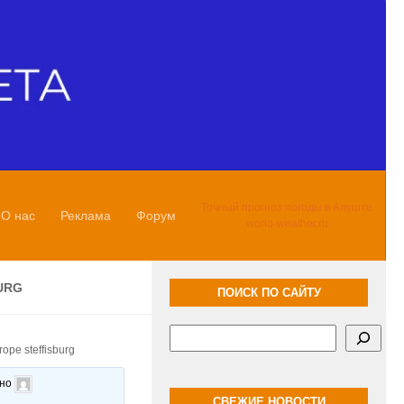
Точный прогноз погоды в Алуште
О нас
Реклама
Форум
world-weather.ru
URG
ПОИСК ПО САЙТУ
Поиск
rope steffisburg
ано
СВЕЖИЕ НОВОСТИ