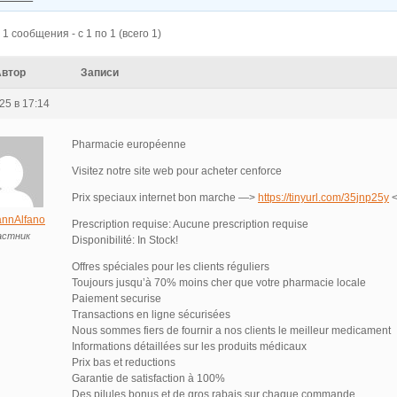
1 сообщения - с 1 по 1 (всего 1)
Автор
Записи
25 в 17:14
Pharmacie européenne
Visitez notre site web pour acheter cenforce
Prix speciaux internet bon marche —>
https://tinyurl.com/35jnp25y
<
nnAlfano
Prescription requise: Aucune prescription requise
астник
Disponibilité: In Stock!
Offres spéciales pour les clients réguliers
Toujours jusqu’à 70% moins cher que votre pharmacie locale
Paiement securise
Transactions en ligne sécurisées
Nous sommes fiers de fournir a nos clients le meilleur medicament
Informations détaillées sur les produits médicaux
Prix bas et reductions
Garantie de satisfaction à 100%
Des pilules bonus et de gros rabais sur chaque commande