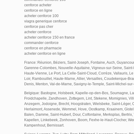
cenforce acheter
cenforce en ligne
acheter cenforce 100
viagra generique cenforce
cenforce pas cher
acheter cenforce
acheter cenforce 150 en france
commander cenforce
cenforce en pharmacie
acheter cenforce en ligne
France: Réunion, Béziers, Saint-Joseph, Fontaine, Auch, Guyancour
Garenne-Colombes, Nouvelle-Aquitaine, Vigneux-sur-Seine, Saint-D
Haute-Vienne, Le Port, La Celle-Saint-Cloud, Corrèze, Vallauris, L
Loir, Rambouillet, Haute-Marne, Allier, Versailles, Coudekerque-Br
Denis, Menton, Val-de-Marne, Savigny-le-Temple, Saint-Michel-sur-
Belgique: Bastogne, Holsbeek, Kapelle-op-den-Bos, Soumagne, La
Froidchapelle, Zandhoven, Zottegem, Lint, Stekene, Momignies, Ville
Anzegem, Jodoigne, Brecht, Hoogstraten, Wielsbeke, Saint-Léger, 
Herlaimont, Assenede, Wemmel, Hove, Oostkamp, Kraainem, Gistel, 
Balen, Damme, Saint-Hubert, Dour, Colfontaine, Merksplas, Bertrix
Kapellen, Linkebeek, Zonhoven, Boom, Fexhe-le-Haut-Clocher, Werv
Kampenhout, Bernissart.