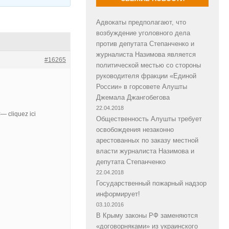
Адвокаты предполагают, что
возбуждение уголовного дела
против депутата Степанченко и
журналиста Назимова является
#16265
политической местью со стороны
руководителя фракции «Единой
России» в горсовете Алушты
Джемала Джангобегова
22.04.2018
— cliquez ici
Общественность Алушты требует
освобождения незаконно
арестованных по заказу местной
власти журналиста Назимова и
депутата Степанченко
22.04.2018
Государственный пожарный надзор
информирует!
03.10.2016
В Крыму законы РФ заменяются
«договорняками» из украинского