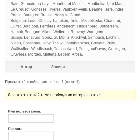
Saint-Germain-en-Laye, Meurthe-et-Moselle, Montbéliard, Le Mans,
Le Creusot, Gonesse, Hyères, Vaulx-en-Velin, Beaune, Isère, Indre,
Pantin, Bourg-en-Bresse, Noisy-le-Grand.
Belgique: Lede, Chimay, Lanaken, Tinlot, Middelkerke, Charleroi,
Ouffet, Borgloon, Ferrières, Anderlecht, Huldenberg, Boutersem,
Hamoir, Bertogne, Alken, Wetteren, Rouvroy, Waregem.
Suisse: Lenzburg, Spiez, St. Moritz, Allschwil, Sempach, Lachen,
Nidau, Cossonay, Horw, Thalwil, Sembrancher, Gruyère, Pully,
Wallisellen, Wiedlisbach, Trachselwald, Prättigau/Davos, Wettingen,
Gruyères, Morges, Muttenz, Lebern, Arosa.
Автор
Записи
Просмотр 1 сообщения - с 1 по 1 (всего 1)
Для ответа в этой теме необходимо авторизоваться.
Имя пользователя:
Пароль: