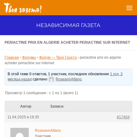
Перейти к содержимому
PERIACTINE PRIX EN ALGERIE ACHETER PERIACTINE SUR INTERNET
Главная
›
Форумы
›
Форум — Твоя Газета
›
periactine prix en algerie
acheter periactine sur internet
В этой теме 0 ответов, 1 участник, последнее обновление
1 год, 3
месяца назад
сделано
RoseannAlfano
.
Просмотр 1 сообщения - с 1 по 1 (всего 1)
Автор
Записи
11.04.2025 в 19:35
#17404
RoseannAlfano
Участник