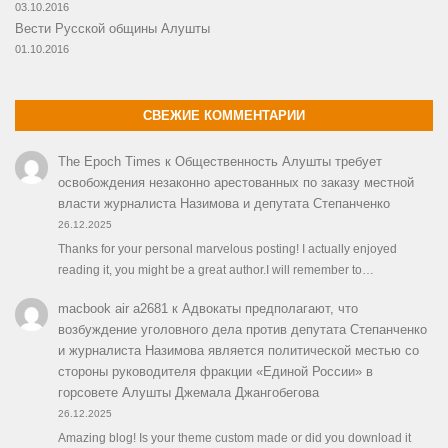
03.10.2016
Вести Русской общины Алушты
01.10.2016
СВЕЖИЕ КОММЕНТАРИИ
The Epoch Times
к
Общественность Алушты требует
освобождения незаконно арестованных по заказу местной
власти журналиста Назимова и депутата Степанченко
26.12.2025
Thanks for your personal marvelous posting! I actually enjoyed
reading it, you might be a great author.I will remember to…
macbook air a2681
к
Адвокаты предполагают, что
возбуждение уголовного дела против депутата Степанченко
и журналиста Назимова является политической местью со
стороны руководителя фракции «Единой России» в
горсовете Алушты Джемала Джангобегова
26.12.2025
Amazing blog! Is your theme custom made or did you download it