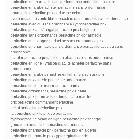
periactine en pharmacie sans ordonnance periactine pas cher
periactine en arabe acheter periactine sans ordonnance
pharmacie periactine prix periactine achat
cyproheptadine vente libre periactine en pharmacie sans ordonnance
periactine avec ou sans ordonnance cyproheptadine prix
periactine prix au sénégal periactine prix belgique
périactine sans ordonnance periactine prix pharmacie
periactine en espagne periactine sans ordonnance prix
periactine en pharmacie sans ordonnance periactine avec ou sans
ordonnance
acheter periactine periactine en pharmacie sans ordonnance
periactine en ligne livraison gratuite acheter periactine sans
ordonnance
periactine en arabe periactine en ligne livraison gratuite
periactine prix algerie periactine ordonnance
periactine en ligne grossir periactine prix
periactine ordonnance periactine prix algerie
periactine prix pharmacie ordonnance periactine
prix periactine commander periactine
achat periactine périactine prix
la périactine prix le prix de periactine
cyproheptadine achat en ligne periactine prix senegal
generique periactine periactine ordonnance
periactine pharmacie prix periactine prix en algerie
periactine pharmacie prix cyproheptadine prix