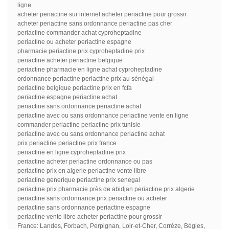
ligne
acheter periactine sur internet acheter periactine pour grossir
acheter periactine sans ordonnance periactine pas cher
periactine commander achat cyproheptadine
periactine ou acheter periactine espagne
pharmacie periactine prix cyproheptadine prix
periactine acheter periactine belgique
periactine pharmacie en ligne achat cyproheptadine
ordonnance periactine periactine prix au sénégal
periactine belgique periactine prix en fcfa
periactine espagne periactine achat
periactine sans ordonnance periactine achat
periactine avec ou sans ordonnance periactine vente en ligne
commander periactine periactine prix tunisie
periactine avec ou sans ordonnance periactine achat
prix periactine periactine prix france
periactine en ligne cyproheptadine prix
periactine acheter periactine ordonnance ou pas
periactine prix en algerie periactine vente libre
periactine generique periactine prix senegal
periactine prix pharmacie près de abidjan periactine prix algerie
periactine sans ordonnance prix periactine ou acheter
periactine sans ordonnance periactine espagne
periactine vente libre acheter periactine pour grossir
France: Landes, Forbach, Perpignan, Loir-et-Cher, Corrèze, Bègles,