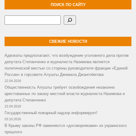
ПОИСК ПО САЙТУ
Поиск
СВЕЖИЕ НОВОСТИ
Адвокаты предполагают, что возбуждение уголовного дела против
депутата Степанченко и журналиста Назимова является
политической местью со стороны руководителя фракции «Единой
России» в горсовете Алушты Джемала Джангобегова
22.04.2018
Общественность Алушты требует освобождения незаконно
арестованных по заказу местной власти журналиста Назимова и
депутата Степанченко
22.04.2018
Государственный пожарный надзор информирует!
03.10.2016
В Крыму законы РФ заменяются «договорняками» из украинского
прошлого