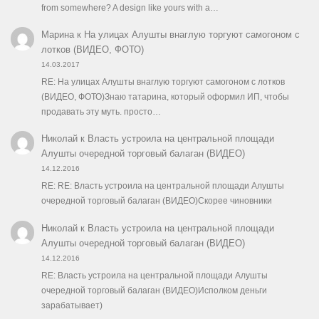
from somewhere? A design like yours with a…
Марина
к
На улицах Алушты внаглую торгуют самогоном с
лотков (ВИДЕО, ФОТО)
14.03.2017
RE: На улицах Алушты внаглую торгуют самогоном с лотков
(ВИДЕО, ФОТО)Знаю татарина, который оформил ИП, чтобы
продавать эту муть. просто…
Николай
к
Власть устроила на центральной площади
Алушты очередной торговый балаган (ВИДЕО)
14.12.2016
RE: RE: Власть устроила на центральной площади Алушты
очередной торговый балаган (ВИДЕО)Скорее чиновники
Николай
к
Власть устроила на центральной площади
Алушты очередной торговый балаган (ВИДЕО)
14.12.2016
RE: Власть устроила на центральной площади Алушты
очередной торговый балаган (ВИДЕО)Исполком деньги
зарабатывает)