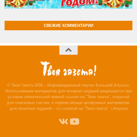
СВЕЖИЕ КОММЕНТАРИИ
© Твоя Газета 2026 – Информационный портал Большой Алушты.
Использование материалов для интернет-изданий разрешается при
условии обязательной прямой ссылки на "Твоя газета", открытой
для поисковых систем, в первом абзаце цитируемых материалов;
для печатных изданий – со ссылкой на "Твоя газета", г.Алушта