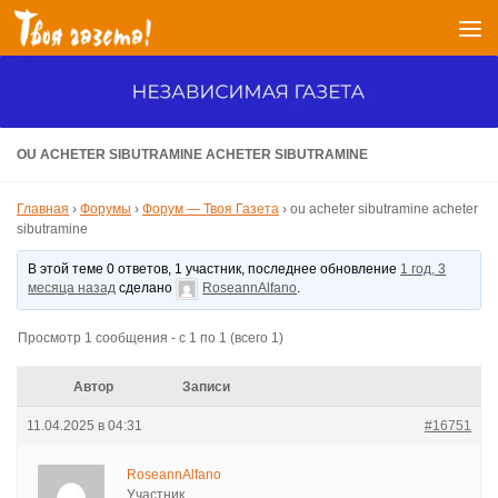
Перейти к содержимому
OU ACHETER SIBUTRAMINE ACHETER SIBUTRAMINE
Главная
›
Форумы
›
Форум — Твоя Газета
›
ou acheter sibutramine acheter
sibutramine
В этой теме 0 ответов, 1 участник, последнее обновление
1 год, 3
месяца назад
сделано
RoseannAlfano
.
Просмотр 1 сообщения - с 1 по 1 (всего 1)
Автор
Записи
11.04.2025 в 04:31
#16751
RoseannAlfano
Участник