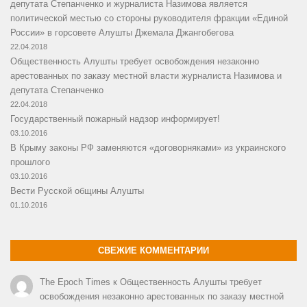
депутата Степанченко и журналиста Назимова является
политической местью со стороны руководителя фракции «Единой
России» в горсовете Алушты Джемала Джангобегова
22.04.2018
Общественность Алушты требует освобождения незаконно
арестованных по заказу местной власти журналиста Назимова и
депутата Степанченко
22.04.2018
Государственный пожарный надзор информирует!
03.10.2016
В Крыму законы РФ заменяются «договорняками» из украинского
прошлого
03.10.2016
Вести Русской общины Алушты
01.10.2016
СВЕЖИЕ КОММЕНТАРИИ
The Epoch Times
к
Общественность Алушты требует
освобождения незаконно арестованных по заказу местной