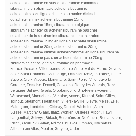
acheter sibutramine en suisse sibutramine commander
sibutramine en pharmacie acheter sibutramine
acheter slimex en ligne acheter sibutramine dinintel
ou acheter slimex acheter sibutramine 15mg
acheter sibutramine 15mg sibutramine belgique
sibutramine acheter ou acheter sibutramine pas cher
ou acheter de la sibutramine sibutramine achat andorre
acheter sibutramine 15mg en ligne ou acheter sibutramine
acheter sibutramine 20mg acheter sibutramine 20mg
acheter sibutramine dinintel acheter cynomel en ligne sibutramine
acheter sibutramine pas cher acheter sibutramine 20mg
sibutramine achat ligne sibutramine en pharmacie
France: Puteaux, Villeurbanne, Sainte-Anne, Val-de-Marne, Sèvres,
Allier, Saint-Chamond, Maubeuge, Lanester, Metz, Toulouse, Haute-
Savoie, Croix, Ajaccio, Marignane, Saint-Pierre, Villeneuve-la-
Garenne, Pontoise, Draveil, Calvados, Fleury-les-Aubrais, Rezé.
Belgique: Jalhay, Ravels, Grobbendonk, Sint-Pieters-Voeren,
Waarschoot, Moortebeek, Verlaine, Anvers, Kinrooi, Saint-Gilles,
Torhout, Stoumont, Houthalen, Villers-la-Ville, Bièvre, Meise, Zele,
Maldegem, Lendelede, Chimay, Dessel, Wichelen, Arlon.
Suisse: Martigny, Gland, Ilanz, Wohlen, Orsières, Arbon, Flawil,
Langenthal, Schwyz, Bülach, Beromünster, Delémont, Romanshorn,
Risch, Aarau, St. Gallen, Prättigau/Davos, Emmen, Bischofszell,
Affoltern am Albis, Moutier, Gruyère, Urdorf.