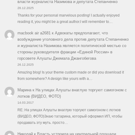
власти журналиста Назимова и депутата Степанченко
26.12.2025
Thanks for your personal marvelous posting! I actually enjoyed
reading it, you might be a great author.I will remember to…
macbook air a2681
к
Адвокаты предполагают, что
возбуждение уголовного дела против депутата Степанченко
и журналиста Назимова является политической местью со
стороны руководителя фракции «Единой России» в
горсовете Алушты Джемала Джангобегова
26.12.2025
Amazing blog! Is your theme custom made or did you download it
from somewhere? A design like yours with a…
Марина
к
На улицах Алушты внаглую торгуют самогоном с
лотков (ВИДЕО, ФОТО)
14.03.2017
RE: На улицах Алушты внаглую торгуют самогоном с лотков
(ВИДЕО, ФОТО)Знаю татарина, который оформил ИП, чтобы
продавать эту муть. просто…
Николай
к
Власть устроила на центральной площади