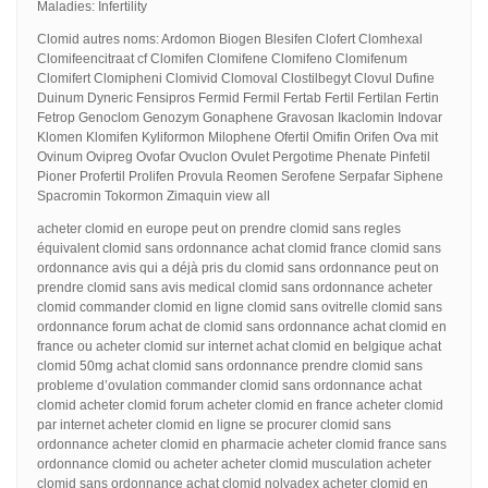
Maladies: Infertility
Clomid autres noms: Ardomon Biogen Blesifen Clofert Clomhexal
Clomifeencitraat cf Clomifen Clomifene Clomifeno Clomifenum
Clomifert Clomipheni Clomivid Clomoval Clostilbegyt Clovul Dufine
Duinum Dyneric Fensipros Fermid Fermil Fertab Fertil Fertilan Fertin
Fetrop Genoclom Genozym Gonaphene Gravosan Ikaclomin Indovar
Klomen Klomifen Kyliformon Milophene Ofertil Omifin Orifen Ova mit
Ovinum Ovipreg Ovofar Ovuclon Ovulet Pergotime Phenate Pinfetil
Pioner Profertil Prolifen Provula Reomen Serofene Serpafar Siphene
Spacromin Tokormon Zimaquin view all
acheter clomid en europe peut on prendre clomid sans regles
équivalent clomid sans ordonnance achat clomid france clomid sans
ordonnance avis qui a déjà pris du clomid sans ordonnance peut on
prendre clomid sans avis medical clomid sans ordonnance acheter
clomid commander clomid en ligne clomid sans ovitrelle clomid sans
ordonnance forum achat de clomid sans ordonnance achat clomid en
france ou acheter clomid sur internet achat clomid en belgique achat
clomid 50mg achat clomid sans ordonnance prendre clomid sans
probleme d’ovulation commander clomid sans ordonnance achat
clomid acheter clomid forum acheter clomid en france acheter clomid
par internet acheter clomid en ligne se procurer clomid sans
ordonnance acheter clomid en pharmacie acheter clomid france sans
ordonnance clomid ou acheter acheter clomid musculation acheter
clomid sans ordonnance achat clomid nolvadex acheter clomid en