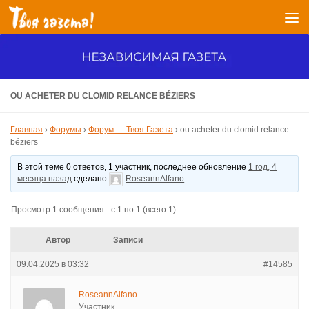
Перейти к содержимому
OU ACHETER DU CLOMID RELANCE BÉZIERS
Главная
›
Форумы
›
Форум — Твоя Газета
›
ou acheter du clomid relance
béziers
В этой теме 0 ответов, 1 участник, последнее обновление
1 год, 4
месяца назад
сделано
RoseannAlfano
.
Просмотр 1 сообщения - с 1 по 1 (всего 1)
Автор
Записи
09.04.2025 в 03:32
#14585
RoseannAlfano
Участник