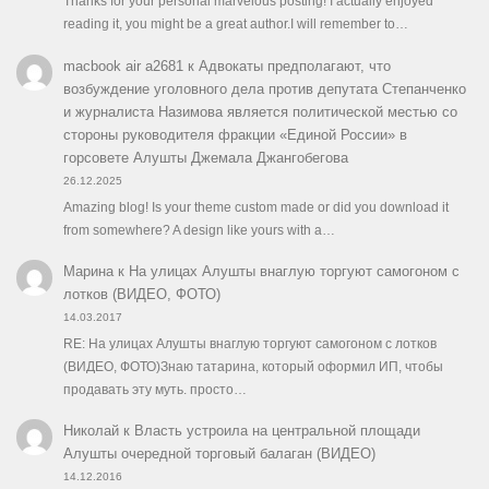
Thanks for your personal marvelous posting! I actually enjoyed
reading it, you might be a great author.I will remember to…
macbook air a2681
к
Адвокаты предполагают, что
возбуждение уголовного дела против депутата Степанченко
и журналиста Назимова является политической местью со
стороны руководителя фракции «Единой России» в
горсовете Алушты Джемала Джангобегова
26.12.2025
Amazing blog! Is your theme custom made or did you download it
from somewhere? A design like yours with a…
Марина
к
На улицах Алушты внаглую торгуют самогоном с
лотков (ВИДЕО, ФОТО)
14.03.2017
RE: На улицах Алушты внаглую торгуют самогоном с лотков
(ВИДЕО, ФОТО)Знаю татарина, который оформил ИП, чтобы
продавать эту муть. просто…
Николай
к
Власть устроила на центральной площади
Алушты очередной торговый балаган (ВИДЕО)
14.12.2016