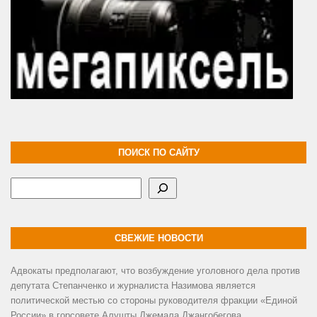
ПОИСК ПО САЙТУ
Поиск
СВЕЖИЕ НОВОСТИ
Адвокаты предполагают, что возбуждение уголовного дела против
депутата Степанченко и журналиста Назимова является
политической местью со стороны руководителя фракции «Единой
России» в горсовете Алушты Джемала Джангобегова