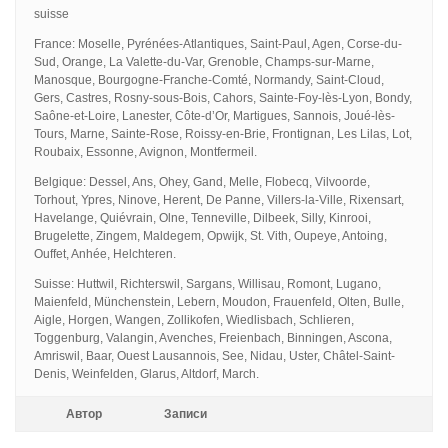
suisse
France: Moselle, Pyrénées-Atlantiques, Saint-Paul, Agen, Corse-du-
Sud, Orange, La Valette-du-Var, Grenoble, Champs-sur-Marne,
Manosque, Bourgogne-Franche-Comté, Normandy, Saint-Cloud,
Gers, Castres, Rosny-sous-Bois, Cahors, Sainte-Foy-lès-Lyon, Bondy,
Saône-et-Loire, Lanester, Côte-d’Or, Martigues, Sannois, Joué-lès-
Tours, Marne, Sainte-Rose, Roissy-en-Brie, Frontignan, Les Lilas, Lot,
Roubaix, Essonne, Avignon, Montfermeil.
Belgique: Dessel, Ans, Ohey, Gand, Melle, Flobecq, Vilvoorde,
Torhout, Ypres, Ninove, Herent, De Panne, Villers-la-Ville, Rixensart,
Havelange, Quiévrain, Olne, Tenneville, Dilbeek, Silly, Kinrooi,
Brugelette, Zingem, Maldegem, Opwijk, St. Vith, Oupeye, Antoing,
Ouffet, Anhée, Helchteren.
Suisse: Huttwil, Richterswil, Sargans, Willisau, Romont, Lugano,
Maienfeld, Münchenstein, Lebern, Moudon, Frauenfeld, Olten, Bulle,
Aigle, Horgen, Wangen, Zollikofen, Wiedlisbach, Schlieren,
Toggenburg, Valangin, Avenches, Freienbach, Binningen, Ascona,
Amriswil, Baar, Ouest Lausannois, See, Nidau, Uster, Châtel-Saint-
Denis, Weinfelden, Glarus, Altdorf, March.
Автор
Записи