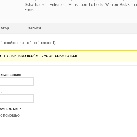
Schaffhausen, Entremont, Münsingen, Le Locle, Wohlen, Biel/Bienn
Stans.
Автор
Записи
1 сообщения - с 1 по 1 (всего 1)
ета в этой теме необходимо авторизоваться.
ользователя:
ь:
омнить меня
 с помощью: