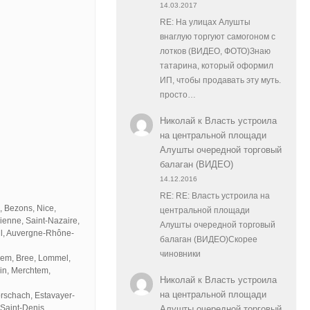
14.03.2017
RE: На улицах Алушты
внаглую торгуют самогоном с
лотков (ВИДЕО, ФОТО)Знаю
татарина, который оформил
ИП, чтобы продавать эту муть.
просто…
Николай
к
Власть устроила
на центральной площади
Алушты очередной торговый
балаган (ВИДЕО)
14.12.2016
RE: RE: Власть устроила на
, Bezons, Nice,
центральной площади
ienne, Saint-Nazaire,
Алушты очередной торговый
il, Auvergne-Rhône-
балаган (ВИДЕО)Скорее
чиновники
gem, Bree, Lommel,
ain, Merchtem,
Николай
к
Власть устроила
на центральной площади
orschach, Estavayer-
-Saint-Denis,
Алушты очередной торговый