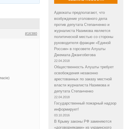
Адвокаты предполагают, что
возбуждение уголовного дела
против депутата Степанченко и
журналиста Назимова является
#16380
политической местью со стороны
руководителя фракции «Единой
России» в горсовете Алушты
Джемала Джангобегова
22.04.2018
Общественность Алушты требует
освобождения незаконно
macie)
арестованных по заказу местной
власти журналиста Назимова и
депутата Степанченко
22.04.2018
Государственный пожарный надзор
информирует!
03.10.2016
В Крыму законы РФ заменяются
«договорняками» из украинского