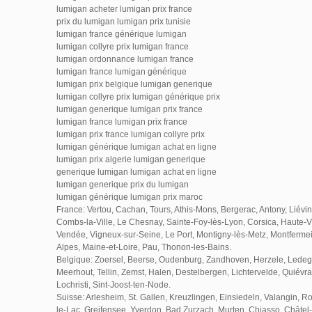
lumigan acheter lumigan prix france
prix du lumigan lumigan prix tunisie
lumigan france générique lumigan
lumigan collyre prix lumigan france
lumigan ordonnance lumigan france
lumigan france lumigan générique
lumigan prix belgique lumigan generique
lumigan collyre prix lumigan générique prix
lumigan generique lumigan prix france
lumigan france lumigan prix france
lumigan prix france lumigan collyre prix
lumigan générique lumigan achat en ligne
lumigan prix algerie lumigan generique
generique lumigan lumigan achat en ligne
lumigan generique prix du lumigan
lumigan générique lumigan prix maroc
France: Vertou, Cachan, Tours, Athis-Mons, Bergerac, Antony, Liévin
Combs-la-Ville, Le Chesnay, Sainte-Foy-lès-Lyon, Corsica, Haute-V
Vendée, Vigneux-sur-Seine, Le Port, Montigny-lès-Metz, Montferme
Alpes, Maine-et-Loire, Pau, Thonon-les-Bains.
Belgique: Zoersel, Beerse, Oudenburg, Zandhoven, Herzele, Lede
Meerhout, Tellin, Zemst, Halen, Destelbergen, Lichtervelde, Quiévr
Lochristi, Sint-Joost-ten-Node.
Suisse: Arlesheim, St. Gallen, Kreuzlingen, Einsiedeln, Valangin, R
le-Lac, Greifensee, Yverdon, Bad Zurzach, Murten, Chiasso, Châtel