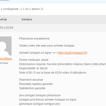
1 сообщения - с 1 по 1 (всего 1)
Автор
Записи
25 в 20:03
Pharmacie européenne
Visitez notre site web pour acheter lumigan
Acheter lumigan en ligne ==>
https://cutt.ly/VwaxA7lV
nnAlfano
Forme medicale: pilule
астник
Ordonnance requise: Aucune prescription requise (dans notre phar
Disponibilité: In Stock!
Note 4,58 / 5 sur la base de 6104 votes d’utilisateurs
Paiement securise
Resultats rapides garantis
Satisfaction garantie
prix lumigan lumigan pharmacie
lumigan prix france acheter lumigan en ligne
generique lumigan lumigan prix