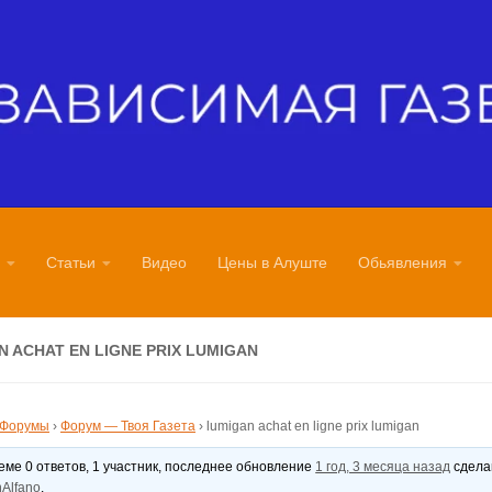
Статьи
Видео
Цены в Алуште
Обьявления
N ACHAT EN LIGNE PRIX LUMIGAN
Форумы
›
Форум — Твоя Газета
›
lumigan achat en ligne prix lumigan
теме 0 ответов, 1 участник, последнее обновление
1 год, 3 месяца назад
сдел
Alfano
.