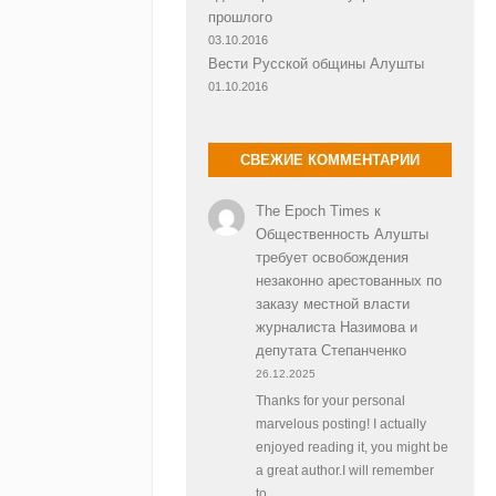
прошлого
03.10.2016
Вести Русской общины Алушты
01.10.2016
СВЕЖИЕ КОММЕНТАРИИ
The Epoch Times
к
Общественность Алушты
требует освобождения
незаконно арестованных по
заказу местной власти
журналиста Назимова и
депутата Степанченко
26.12.2025
Thanks for your personal
marvelous posting! I actually
enjoyed reading it, you might be
a great author.I will remember
to…