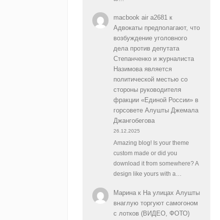
macbook air a2681
к
Адвокаты предполагают, что
возбуждение уголовного
дела против депутата
Степанченко и журналиста
Назимова является
политической местью со
стороны руководителя
фракции «Единой России» в
горсовете Алушты Джемала
Джангобегова
26.12.2025
Amazing blog! Is your theme
custom made or did you
download it from somewhere? A
design like yours with a…
Марина
к
На улицах Алушты
внаглую торгуют самогоном
с лотков (ВИДЕО, ФОТО)