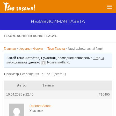
Перейти к содержимому
FLAGYL ACHETER ACHAT FLAGYL
Главная
›
Форумы
›
Форум — Твоя Газета
›
flagyl acheter achat flagyl
В этой теме 0 ответов, 1 участник, последнее обновление
1 год, 3
месяца назад
сделано
RoseannAlfano
.
Просмотр 1 сообщения - с 1 по 1 (всего 1)
Автор
Записи
10.04.2025 в 22:40
#16495
RoseannAlfano
Участник