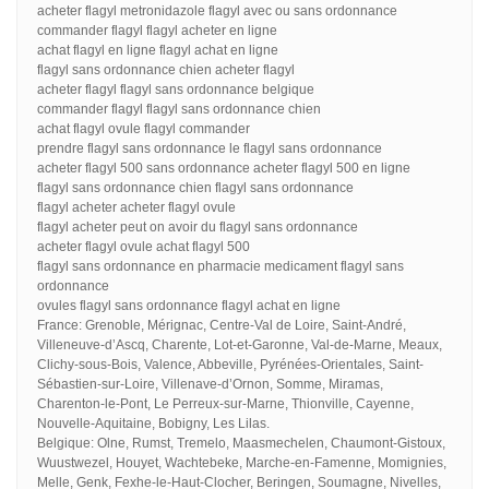
acheter flagyl metronidazole flagyl avec ou sans ordonnance
commander flagyl flagyl acheter en ligne
achat flagyl en ligne flagyl achat en ligne
flagyl sans ordonnance chien acheter flagyl
acheter flagyl flagyl sans ordonnance belgique
commander flagyl flagyl sans ordonnance chien
achat flagyl ovule flagyl commander
prendre flagyl sans ordonnance le flagyl sans ordonnance
acheter flagyl 500 sans ordonnance acheter flagyl 500 en ligne
flagyl sans ordonnance chien flagyl sans ordonnance
flagyl acheter acheter flagyl ovule
flagyl acheter peut on avoir du flagyl sans ordonnance
acheter flagyl ovule achat flagyl 500
flagyl sans ordonnance en pharmacie medicament flagyl sans
ordonnance
ovules flagyl sans ordonnance flagyl achat en ligne
France: Grenoble, Mérignac, Centre-Val de Loire, Saint-André,
Villeneuve-d’Ascq, Charente, Lot-et-Garonne, Val-de-Marne, Meaux,
Clichy-sous-Bois, Valence, Abbeville, Pyrénées-Orientales, Saint-
Sébastien-sur-Loire, Villenave-d’Ornon, Somme, Miramas,
Charenton-le-Pont, Le Perreux-sur-Marne, Thionville, Cayenne,
Nouvelle-Aquitaine, Bobigny, Les Lilas.
Belgique: Olne, Rumst, Tremelo, Maasmechelen, Chaumont-Gistoux,
Wuustwezel, Houyet, Wachtebeke, Marche-en-Famenne, Momignies,
Melle, Genk, Fexhe-le-Haut-Clocher, Beringen, Soumagne, Nivelles,