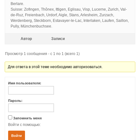
Berlare.
Suisse: Zofingen, Thônex, Ittigen, Eglisau, Visp, Lucerne, Zurich, Val-
de-Ruz, Freienbach, Urdorf, Aigle, Stans, Arlesheim, Zurzach,
Werdenberg, Steckborn, Estavayer-le-Lac, Interlaken, Laufen, Saillon,
Pully, Münchenbuchsee.
Автор
Записи
Просмотр 1 сообщения - с 1 по 1 (всего 1)
Для ответа в этой теме необходимо авторизоваться.
Имя пользователя:
Пароль:
Запомнить меня
Войти с помощью:
Войти