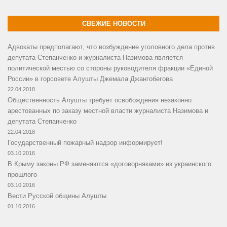
СВЕЖИЕ НОВОСТИ
Адвокаты предполагают, что возбуждение уголовного дела против
депутата Степанченко и журналиста Назимова является
политической местью со стороны руководителя фракции «Единой
России» в горсовете Алушты Джемала Джангобегова
22.04.2018
Общественность Алушты требует освобождения незаконно
арестованных по заказу местной власти журналиста Назимова и
депутата Степанченко
22.04.2018
Государственный пожарный надзор информирует!
03.10.2016
В Крыму законы РФ заменяются «договорняками» из украинского
прошлого
03.10.2016
Вести Русской общины Алушты
01.10.2016