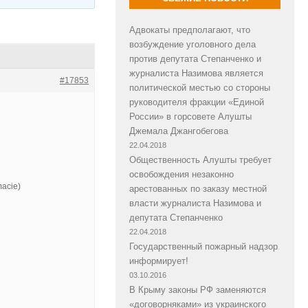
Адвокаты предполагают, что
возбуждение уголовного дела
против депутата Степанченко и
журналиста Назимова является
#17853
политической местью со стороны
руководителя фракции «Единой
России» в горсовете Алушты
Джемала Джангобегова
22.04.2018
Общественность Алушты требует
освобождения незаконно
macie)
арестованных по заказу местной
власти журналиста Назимова и
депутата Степанченко
22.04.2018
Государственный пожарный надзор
информирует!
03.10.2016
В Крыму законы РФ заменяются
«договорняками» из украинского