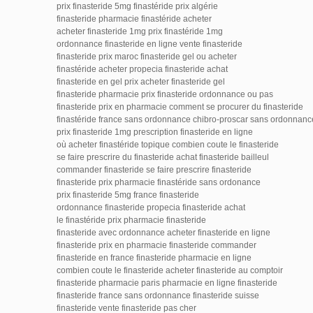
prix finasteride 5mg finastéride prix algérie
finasteride pharmacie finastéride acheter
acheter finasteride 1mg prix finastéride 1mg
ordonnance finasteride en ligne vente finasteride
finasteride prix maroc finasteride gel ou acheter
finastéride acheter propecia finasteride achat
finasteride en gel prix acheter finasteride gel
finasteride pharmacie prix finasteride ordonnance ou pas
finasteride prix en pharmacie comment se procurer du finasteride
finastéride france sans ordonnance chibro-proscar sans ordonnanc
prix finasteride 1mg prescription finasteride en ligne
où acheter finastéride topique combien coute le finasteride
se faire prescrire du finasteride achat finasteride bailleul
commander finasteride se faire prescrire finasteride
finasteride prix pharmacie finastéride sans ordonance
prix finasteride 5mg france finasteride
ordonnance finasteride propecia finasteride achat
le finastéride prix pharmacie finasteride
finasteride avec ordonnance acheter finasteride en ligne
finasteride prix en pharmacie finasteride commander
finasteride en france finasteride pharmacie en ligne
combien coute le finasteride acheter finasteride au comptoir
finasteride pharmacie paris pharmacie en ligne finasteride
finasteride france sans ordonnance finasteride suisse
finasteride vente finasteride pas cher