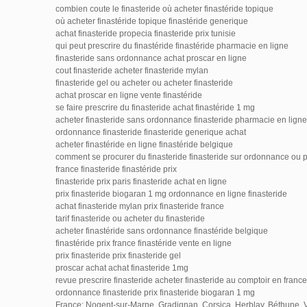
combien coute le finasteride où acheter finastéride topique
où acheter finastéride topique finastéride generique
achat finasteride propecia finasteride prix tunisie
qui peut prescrire du finastéride finastéride pharmacie en ligne
finasteride sans ordonnance achat proscar en ligne
cout finasteride acheter finasteride mylan
finasteride gel ou acheter ou acheter finasteride
achat proscar en ligne vente finastéride
se faire prescrire du finasteride achat finastéride 1 mg
acheter finasteride sans ordonnance finasteride pharmacie en ligne
ordonnance finasteride finasteride generique achat
acheter finastéride en ligne finastéride belgique
comment se procurer du finasteride finasteride sur ordonnance ou 
france finasteride finastéride prix
finasteride prix paris finasteride achat en ligne
prix finasteride biogaran 1 mg ordonnance en ligne finasteride
achat finasteride mylan prix finasteride france
tarif finasteride ou acheter du finasteride
acheter finastéride sans ordonnance finastéride belgique
finastéride prix france finastéride vente en ligne
prix finasteride prix finasteride gel
proscar achat achat finasteride 1mg
revue prescrire finasteride acheter finasteride au comptoir en france
ordonnance finasteride prix finasteride biogaran 1 mg
France: Nogent-sur-Marne, Gradignan, Corsica, Herblay, Béthune, Va