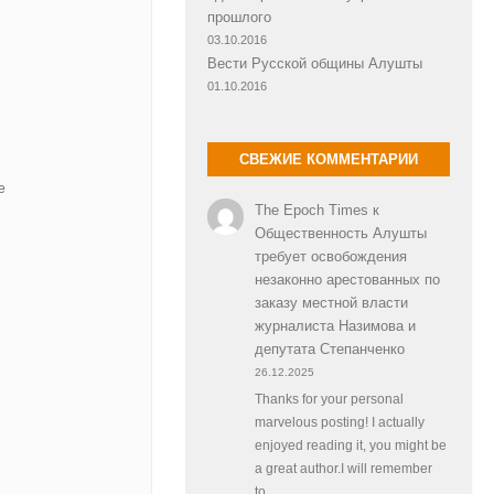
прошлого
03.10.2016
Вести Русской общины Алушты
01.10.2016
СВЕЖИЕ КОММЕНТАРИИ
e
The Epoch Times
к
Общественность Алушты
требует освобождения
незаконно арестованных по
заказу местной власти
журналиста Назимова и
депутата Степанченко
26.12.2025
Thanks for your personal
marvelous posting! I actually
enjoyed reading it, you might be
a great author.I will remember
to…