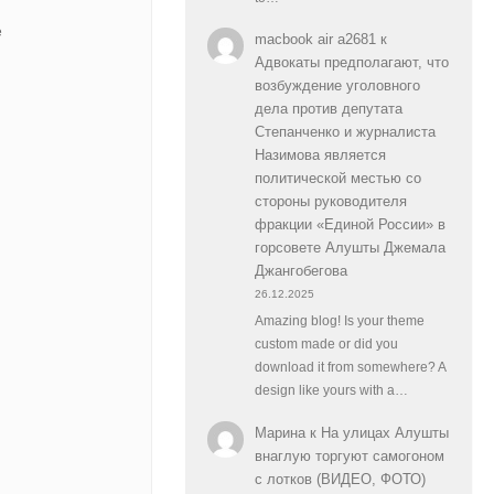
e
macbook air a2681
к
Адвокаты предполагают, что
возбуждение уголовного
дела против депутата
Степанченко и журналиста
Назимова является
политической местью со
стороны руководителя
фракции «Единой России» в
горсовете Алушты Джемала
Джангобегова
26.12.2025
Amazing blog! Is your theme
custom made or did you
download it from somewhere? A
design like yours with a…
Марина
к
На улицах Алушты
внаглую торгуют самогоном
с лотков (ВИДЕО, ФОТО)