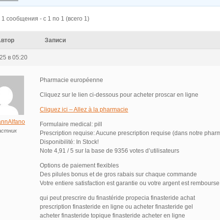
1 сообщения - с 1 по 1 (всего 1)
Автор
Записи
25 в 05:20
Pharmacie européenne
Cliquez sur le lien ci-dessous pour acheter proscar en ligne
Cliquez ici – Allez à la pharmacie
nnAlfano
Formulaire medical: pill
астник
Prescription requise: Aucune prescription requise (dans notre phar
Disponibilité: In Stock!
Note 4,91 / 5 sur la base de 9356 votes d’utilisateurs
Options de paiement flexibles
Des pilules bonus et de gros rabais sur chaque commande
Votre entiere satisfaction est garantie ou votre argent est rembourse
qui peut prescrire du finastéride propecia finasteride achat
prescription finasteride en ligne ou acheter finasteride gel
acheter finasteride topique finasteride acheter en ligne