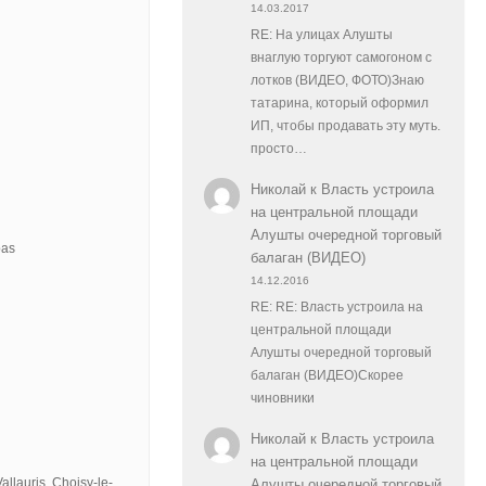
14.03.2017
RE: На улицах Алушты
внаглую торгуют самогоном с
лотков (ВИДЕО, ФОТО)Знаю
татарина, который оформил
ИП, чтобы продавать эту муть.
просто…
Николай
к
Власть устроила
на центральной площади
Алушты очередной торговый
pas
балаган (ВИДЕО)
14.12.2016
RE: RE: Власть устроила на
центральной площади
Алушты очередной торговый
балаган (ВИДЕО)Скорее
чиновники
Николай
к
Власть устроила
на центральной площади
llauris, Choisy-le-
Алушты очередной торговый