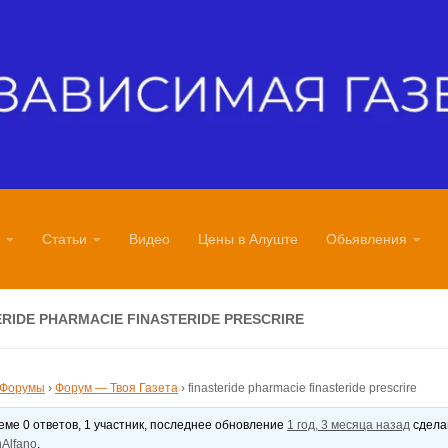
Статьи
Видео
Цены в Алуште
Обьявления
ERIDE PHARMACIE FINASTERIDE PRESCRIRE
Форумы
›
Форум — Твоя Газета
›
finasteride pharmacie finasteride prescrire
теме 0 ответов, 1 участник, последнее обновление
1 год, 3 месяца назад
сдел
Alfano
.