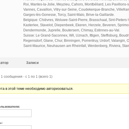
Roi, Mantes-la-Jolie, Meyzieu, Cahors, Montbéliard, Les Pavillons-s
Vannes, Cavaillon, Vitry-sur-Seine, Coudekerque-Branche, Villefr
Garges-lès-Gonesse, Torcy, Saint-Malo, Brive-la-Gaillarde.
Belgique: Chièvres, Woluwe-Saint-Pierre, Brasschaat, Sint-Pieters-
Kasterlee, Stavelot, Diepenbeek, Ekeren, Herzele, Beveren, Sprim
Dendermonde, Juprelle, Boutersem, Chimay, Estinnes-au-Val.
Suisse: Le Grand-Saconnex, Wil, Uznach, Ittigen, Steffisburg, Boudry
Regensdorf, Glane, Chur, Binningen, Porrentruy, Urdorf, Valangin, O
Saint-Maurice, Neuhausen am Rheinfall, Werdenberg, Riviera, Stan
Автор
Записи
1 сообщения - с 1 по 1 (всего 1)
ета в этой теме необходимо авторизоваться.
ользователя:
ь: