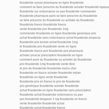
finasteride suisse pharmacie en ligne finasteride
comment se faire prescrire du finasteride acheter finasteride topiqu
finasteride sur ordonnance ou pas finasteride commander
finasteride pharmacie paris se faire prescrire du finasteride
se faire prescrire du finasteride ou acheter du finasteride
finastéride france finastéride france
vente finasteride prix finasteride 1mg
commander finasteride en ligne finasteride generique prix
achat finastéride sans ordonnance achat finasteride propecia
finasteride prix tunisie achat finasteride 1mg
le finastéride prix finastéride vente en ligne
finasteride france prix finasteride prix pharmacie
acheter proscar prescription finasteride en ligne
comment avoir du finasteride ou acheter du finasteride
prix finasteride 1mg finasteride vente libre
le prix de finasteride finasteride moins cher
finasteride en france acheter finasteride mylan
finastéride en ligne vente finasteride
finasteride prix en france le prix de finasteride
prix générique finastéride acheter finastéride
achat finasteride en ligne finasteride sans prescription
finastéride achat finasteride ordonnance ou pas
prix finasteride biogaran 1 mg finasteride en france
vente finasteride finasteride achat
finastéride achat finasteride france