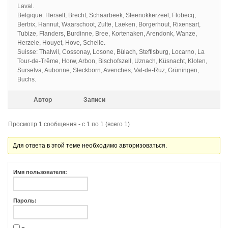
Laval.
Belgique: Herselt, Brecht, Schaarbeek, Steenokkerzeel, Flobecq,
Bertrix, Hannut, Waarschoot, Zulte, Laeken, Borgerhout, Rixensart,
Tubize, Flanders, Burdinne, Bree, Kortenaken, Arendonk, Wanze,
Herzele, Houyet, Hove, Schelle.
Suisse: Thalwil, Cossonay, Losone, Bülach, Steffisburg, Locarno, La
Tour-de-Trême, Horw, Arbon, Bischofszell, Uznach, Küsnacht, Kloten,
Surselva, Aubonne, Steckborn, Avenches, Val-de-Ruz, Grüningen,
Buchs.
Автор
Записи
Просмотр 1 сообщения - с 1 по 1 (всего 1)
Для ответа в этой теме необходимо авторизоваться.
Имя пользователя:
Пароль: