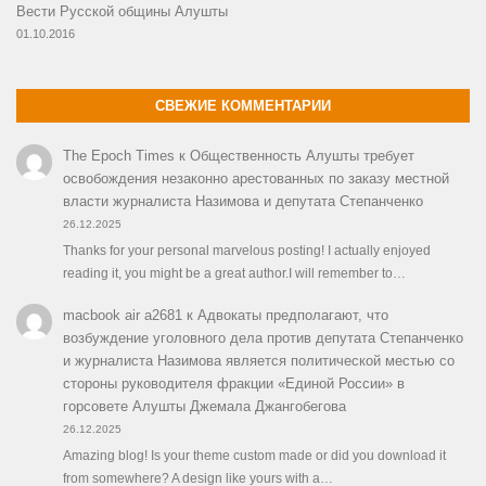
Вести Русской общины Алушты
01.10.2016
СВЕЖИЕ КОММЕНТАРИИ
The Epoch Times
к
Общественность Алушты требует
освобождения незаконно арестованных по заказу местной
власти журналиста Назимова и депутата Степанченко
26.12.2025
Thanks for your personal marvelous posting! I actually enjoyed
reading it, you might be a great author.I will remember to…
macbook air a2681
к
Адвокаты предполагают, что
возбуждение уголовного дела против депутата Степанченко
и журналиста Назимова является политической местью со
стороны руководителя фракции «Единой России» в
горсовете Алушты Джемала Джангобегова
26.12.2025
Amazing blog! Is your theme custom made or did you download it
from somewhere? A design like yours with a…