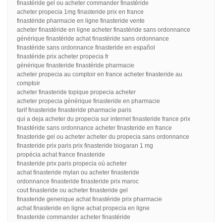
finastéride gel ou acheter commander finastéride
acheter propecia 1mg finasteride prix en france
finastéride pharmacie en ligne finasteride vente
acheter finastéride en ligne acheter finastéride sans ordonnance
générique finastéride achat finastéride sans ordonnance
finastéride sans ordonnance finasteride en español
finastéride prix acheter propecia fr
générique finasteride finastéride pharmacie
acheter propecia au comptoir en france acheter finasteride au
comptoir
acheter finasteride topique propecia acheter
acheter propecia générique finasteride en pharmacie
tarif finasteride finasteride pharmacie paris
qui a deja acheter du propecia sur internet finasteride france prix
finastéride sans ordonnance acheter finasteride en france
finasteride gel ou acheter acheter du propecia sans ordonnance
finasteride prix paris prix finasteride biogaran 1 mg
propécia achat france finasteride
finasteride prix paris propecia où acheter
achat finasteride mylan ou acheter finasteride
ordonnance finasteride finasteride prix maroc
cout finasteride ou acheter finasteride gel
finasteride generique achat finastéride prix pharmacie
achat finasteride en ligne achat propecia en ligne
finasteride commander acheter finastéride