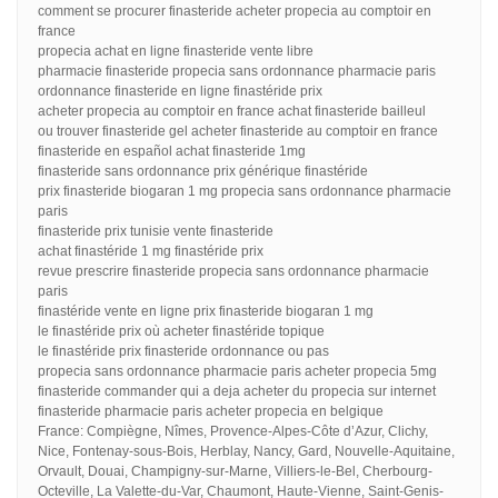
comment se procurer finasteride acheter propecia au comptoir en
france
propecia achat en ligne finasteride vente libre
pharmacie finasteride propecia sans ordonnance pharmacie paris
ordonnance finasteride en ligne finastéride prix
acheter propecia au comptoir en france achat finasteride bailleul
ou trouver finasteride gel acheter finasteride au comptoir en france
finasteride en español achat finasteride 1mg
finasteride sans ordonnance prix générique finastéride
prix finasteride biogaran 1 mg propecia sans ordonnance pharmacie
paris
finasteride prix tunisie vente finasteride
achat finastéride 1 mg finastéride prix
revue prescrire finasteride propecia sans ordonnance pharmacie
paris
finastéride vente en ligne prix finasteride biogaran 1 mg
le finastéride prix où acheter finastéride topique
le finastéride prix finasteride ordonnance ou pas
propecia sans ordonnance pharmacie paris acheter propecia 5mg
finasteride commander qui a deja acheter du propecia sur internet
finasteride pharmacie paris acheter propecia en belgique
France: Compiègne, Nîmes, Provence-Alpes-Côte d’Azur, Clichy,
Nice, Fontenay-sous-Bois, Herblay, Nancy, Gard, Nouvelle-Aquitaine,
Orvault, Douai, Champigny-sur-Marne, Villiers-le-Bel, Cherbourg-
Octeville, La Valette-du-Var, Chaumont, Haute-Vienne, Saint-Genis-