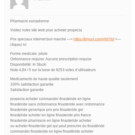
Pharmacie européenne
Visitez notre site web pour acheter propecia
Prix speciaux internet bon marche —>
https://tinyurl.com/yfvf7fuf
<—
cliquez ici
Forme medicale: pilule
Ordonnance requise: Aucune prescription requise
Disponibilité: In Stock!
Note 4,84 / 5 sur la base de 8253 votes d’utilisateurs
Medicaments de haute qualite seulement
100% satisfaction garantie
Satisfaction garantie
propecia acheter commander finasteride en ligne
finastéride sans ordonnance finasteride avec ordonnance
finasteride generique prix prix finasteride gel
finastéride acheter en ligne finasteride prix france
finasteride pharmacie en ligne finasteride acheter
ou acheter finasteride gel qui peut prescrire du finastéride
commander finasteride en ligne finastéride acheter