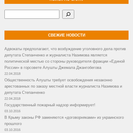
Поиск
СВЕЖИЕ НОВОСТИ
Адвокаты предполагают, что возбуждение уголовного дела против
депутата Степанченко и журналиста Назимова является
политической местью со стороны руководителя фракции «Единой
России» в горсовете Алушты Джемала Джангобегова
22.04.2018
Общественность Алушты требует освобождения незаконно
арестованных по заказу местной власти журналиста Назимова и
депутата Степанченко
22.04.2018
Государственный пожарный надзор информирует!
03.10.2016
В Крыму законы РФ заменяются «договорняками» из украинского
прошлого
03.10.2016