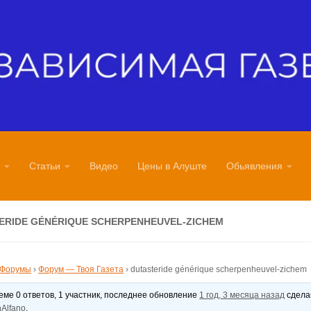
Статьи
Видео
Цены в Алуште
Обьявления
ERIDE GÉNÉRIQUE SCHERPENHEUVEL-ZICHEM
Форумы
›
Форум — Твоя Газета
›
dutasteride générique scherpenheuvel-zichem
теме 0 ответов, 1 участник, последнее обновление
1 год, 3 месяца назад
сдел
Alfano
.