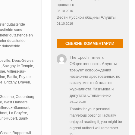
прошлого
03.10.2016
Вести Русской общины Алушты
01.10.2016
eter dutasteride
tastéride sans
heter dutasteride en
eter dutasteride
СВЕЖИЕ КОММЕНТАРИИ
c dutastéride
The Epoch Times
к
beville, Deux-Sèvres,
Общественность Алушты
e, Savigny-le-Temple,
требует освобождения
ne, Villiers-sur-
незаконно арестованных по
ine, Bastia, Puy-de-
 Brittany, Draveil,
заказу местной власти
журналиста Назимова и
депутата Степанченко
, Gedinne, Oudenburg,
re, West Flanders,
26.12.2025
illeroux-Blanmont,
Thanks for your personal
hoot, La Bruyère,
marvelous posting! I actually
nt-Hubert, Saint-
enjoyed reading it, you might be
a great author.I will remember
Gaster, Rapperswil-
to…