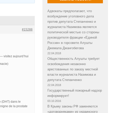
Адвокаты предполагают, что
возбуждение уголовного дела
против депутата Степанченко и
журналиста Назимова является
#15288
политической местью со стороны
руководителя фракции «Единой
России» в горсовете Алушты
Джемала Джангобегова
22.04.2018
— visitez aujourd’hui
Общественность Алушты требует
macie)
освобождения незаконно
арестованных по заказу местной
власти журналиста Назимова и
депутата Степанченко
22.04.2018
Государственный пожарный надзор
информирует!
03.10.2016
e (DHT) dans le
nigne de la prostate
В Крыму законы РФ заменяются
«договорняками» из украинского