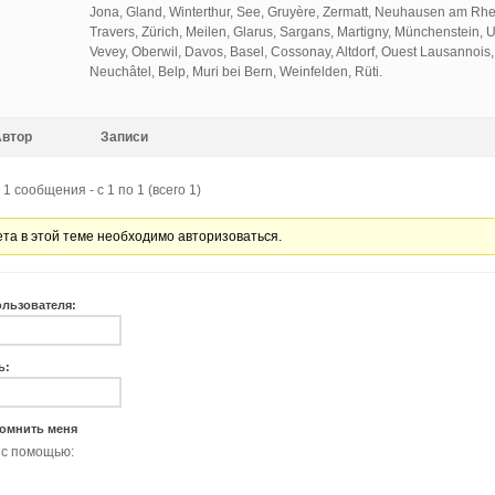
Jona, Gland, Winterthur, See, Gruyère, Zermatt, Neuhausen am Rhein
Travers, Zürich, Meilen, Glarus, Sargans, Martigny, Münchenstein, U
Vevey, Oberwil, Davos, Basel, Cossonay, Altdorf, Ouest Lausannois,
Neuchâtel, Belp, Muri bei Bern, Weinfelden, Rüti.
Автор
Записи
1 сообщения - с 1 по 1 (всего 1)
ета в этой теме необходимо авторизоваться.
ользователя:
ь:
омнить меня
 с помощью: