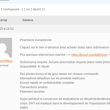
1 сообщения - с 1 по 1 (всего 1)
Автор
Записи
25 в 18:52
Pharmacie européenne
Cliquez sur le lien ci-dessous pour acheter dutas sans ordonnance
Prix speciaux internet bon marche —>
https://tinyurl.com/p8kh6vtv
<
nnAlfano
Ordonnance requise: Aucune prescription requise (dans notre phar
астник
Disponibilité: In Stock!
Des pilules bonus et de gros rabais sur chaque commande
Informations détaillées sur les produits médicaux
Envoie rapide et confidentialite complete
Transactions privées
Paiement securise
Dutas prévient la conversion de testostérone en dihydrotestostéron
corps. DHT est impliqué dans le développement de l’hyperplasie bé
(HBP).