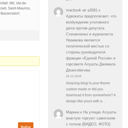
fall, Wil, Val-de-
zwil, Saint-Maurice,
macbook air a2681
к
 Bassersdorf,
Адвокаты предполагают, что
возбуждение уголовного
дела против депутата
Степанченко и журналиста
Назимова является
политической местью со
стороны руководителя
фракции «Единой России» в
горсовете Алушты Джемала
Джангобегова
26.12.2025
Amazing blog! Is your theme
custom made or did you
download it from somewhere? A
design like yours with a…
Марина
к
На улицах Алушты
внаглую торгуют самогоном
с лотков (ВИДЕО, ФОТО)
Войти