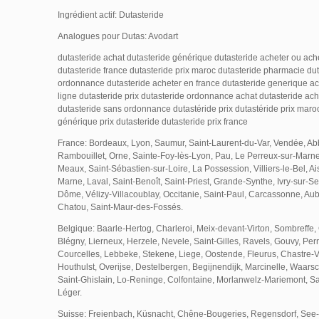
Ingrédient actif: Dutasteride
Analogues pour Dutas: Avodart
dutasteride achat dutasteride générique dutasteride acheter ou ach
dutasteride france dutasteride prix maroc dutasteride pharmacie du
ordonnance dutasteride acheter en france dutasteride generique ac
ligne dutasteride prix dutasteride ordonnance achat dutasteride ach
dutasteride sans ordonnance dutastéride prix dutastéride prix maro
générique prix dutasteride dutasteride prix france
France: Bordeaux, Lyon, Saumur, Saint-Laurent-du-Var, Vendée, Ab
Rambouillet, Orne, Sainte-Foy-lès-Lyon, Pau, Le Perreux-sur-Marn
Meaux, Saint-Sébastien-sur-Loire, La Possession, Villiers-le-Bel, Ais
Marne, Laval, Saint-Benoît, Saint-Priest, Grande-Synthe, Ivry-sur-Se
Dôme, Vélizy-Villacoublay, Occitanie, Saint-Paul, Carcassonne, Aube,
Chatou, Saint-Maur-des-Fossés.
Belgique: Baarle-Hertog, Charleroi, Meix-devant-Virton, Sombreffe
Blégny, Lierneux, Herzele, Nevele, Saint-Gilles, Ravels, Gouvy, Per
Courcelles, Lebbeke, Stekene, Liege, Oostende, Fleurus, Chastre-V
Houthulst, Overijse, Destelbergen, Begijnendijk, Marcinelle, Waarsc
Saint-Ghislain, Lo-Reninge, Colfontaine, Morlanwelz-Mariemont, Sai
Léger.
Suisse: Freienbach, Küsnacht, Chêne-Bougeries, Regensdorf, See-