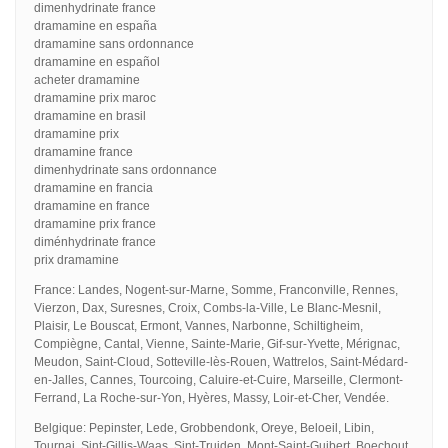
dimenhydrinate france
dramamine en españa
dramamine sans ordonnance
dramamine en español
acheter dramamine
dramamine prix maroc
dramamine en brasil
dramamine prix
dramamine france
dimenhydrinate sans ordonnance
dramamine en francia
dramamine en france
dramamine prix france
diménhydrinate france
prix dramamine
France: Landes, Nogent-sur-Marne, Somme, Franconville, Rennes,
Vierzon, Dax, Suresnes, Croix, Combs-la-Ville, Le Blanc-Mesnil,
Plaisir, Le Bouscat, Ermont, Vannes, Narbonne, Schiltigheim,
Compiègne, Cantal, Vienne, Sainte-Marie, Gif-sur-Yvette, Mérignac,
Meudon, Saint-Cloud, Sotteville-lès-Rouen, Wattrelos, Saint-Médard-
en-Jalles, Cannes, Tourcoing, Caluire-et-Cuire, Marseille, Clermont-
Ferrand, La Roche-sur-Yon, Hyères, Massy, Loir-et-Cher, Vendée.
Belgique: Pepinster, Lede, Grobbendonk, Oreye, Beloeil, Libin,
Tournai, Sint-Gillis-Waas, Sint-Truiden, Mont-Saint-Guibert, Boechout,