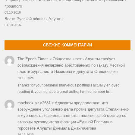
прошлого
03.10.2016
Вести Русской общины Алушты
01.10.2016
СВЕЖИЕ КОММЕНТАРИИ
The Epoch Times
к
Общественность Алушты требует
освобождения незаконно арестованных по заказу местной
власти журналиста Назимова и депутата Степанченко
26.12.2025
Thanks for your personal marvelous posting! I actually enjoyed
reading it, you might be a great author.I will remember to…
macbook air a2681
к
Адвокаты предполагают, что
возбуждение уголовного дела против депутата Степанченко
и журналиста Назимова является политической местью со
стороны руководителя фракции «Единой России» в
горсовете Алушты Джемала Джангобегова
26.12.2025