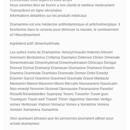
Nous sommes fiers de fournir a nos clients le meilleur medicament
Transactions en ligne sécurisées
Informations détaillées sur les produits médicaux
Dramamine est une médecine antihistaminique et anticholinergique. Il
fonctionne dans le cerveau pour diminuer la nausée, le vomissement
et l’étourdissement.
Ingrédient actif: dimenhydrinate
Les autres noms de Dramamine: Amosyt Anautin Antemin Arlevert
Aviomarin Biodramina Cinfamar Daedalon Detensor Dimen Dimenate
Dimenhidrinato Dimenhydrinat Dimenhydrinatum Dimicaps Dimigal
Divonal Dizinal Dramanyl Dramasan Dramasine Dramavol Dramin
Dramina Draminate Draminex Dramnate Drimen Dritol Emedyl
Enjomin Garcol Graminol Gravimed Gravinate Gravol Maldauto
Mareamin Mareol Marevom Mavol Mercalm Nauseamine Nausicalm
Neo-emedyl Novomin Nozevet Oponausée Paranausine Pasedol
Reisefit Reisetabletten Superpep Tesero Travamin Travel-gum
Travelgum Travel well Trawell Trimin Vagomine Valontan Vertigo-
vomex Vertirosan Viabom Vomacur Vomex a Vomidrine Vomina
Vomisin Xamamina Xamamine
Voici quelques phrases que les personnes pourraient utiliser pour
achats dramamine: