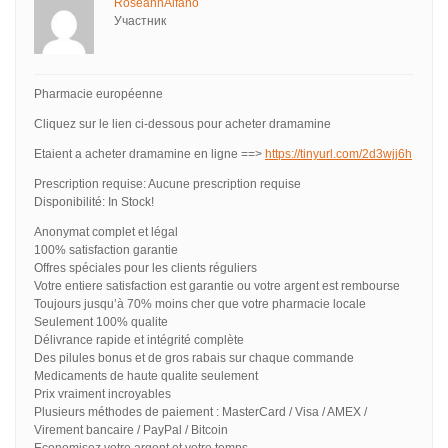
RoseannAlfano
Участник
Pharmacie européenne
Cliquez sur le lien ci-dessous pour acheter dramamine
Etaient a acheter dramamine en ligne ==>
https://tinyurl.com/2d3wjj6h
Prescription requise: Aucune prescription requise
Disponibilité: In Stock!
Anonymat complet et légal
100% satisfaction garantie
Offres spéciales pour les clients réguliers
Votre entiere satisfaction est garantie ou votre argent est rembourse
Toujours jusqu’à 70% moins cher que votre pharmacie locale
Seulement 100% qualite
Délivrance rapide et intégrité complète
Des pilules bonus et de gros rabais sur chaque commande
Medicaments de haute qualite seulement
Prix vraiment incroyables
Plusieurs méthodes de paiement : MasterCard / Visa / AMEX /
Virement bancaire / PayPal / Bitcoin
Economisez votre argent et votre temps