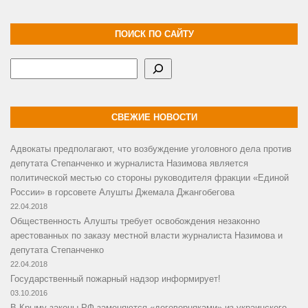
ПОИСК ПО САЙТУ
Поиск
СВЕЖИЕ НОВОСТИ
Адвокаты предполагают, что возбуждение уголовного дела против
депутата Степанченко и журналиста Назимова является
политической местью со стороны руководителя фракции «Единой
России» в горсовете Алушты Джемала Джангобегова
22.04.2018
Общественность Алушты требует освобождения незаконно
арестованных по заказу местной власти журналиста Назимова и
депутата Степанченко
22.04.2018
Государственный пожарный надзор информирует!
03.10.2016
В Крыму законы РФ заменяются «договорняками» из украинского