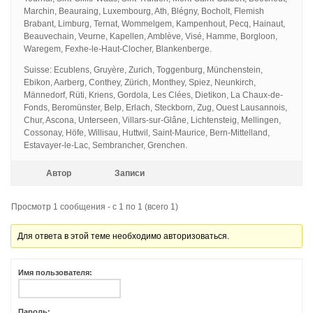
Marchin, Beauraing, Luxembourg, Ath, Blégny, Bocholt, Flemish
Brabant, Limburg, Ternat, Wommelgem, Kampenhout, Pecq, Hainaut,
Beauvechain, Veurne, Kapellen, Amblève, Visé, Hamme, Borgloon,
Waregem, Fexhe-le-Haut-Clocher, Blankenberge.
Suisse: Ecublens, Gruyère, Zurich, Toggenburg, Münchenstein,
Ebikon, Aarberg, Conthey, Zürich, Monthey, Spiez, Neunkirch,
Männedorf, Rüti, Kriens, Gordola, Les Clées, Dietikon, La Chaux-de-
Fonds, Beromünster, Belp, Erlach, Steckborn, Zug, Ouest Lausannois,
Chur, Ascona, Unterseen, Villars-sur-Glâne, Lichtensteig, Mellingen,
Cossonay, Höfe, Willisau, Huttwil, Saint-Maurice, Bern-Mittelland,
Estavayer-le-Lac, Sembrancher, Grenchen.
Автор
Записи
Просмотр 1 сообщения - с 1 по 1 (всего 1)
Для ответа в этой теме необходимо авторизоваться.
Имя пользователя:
Пароль: